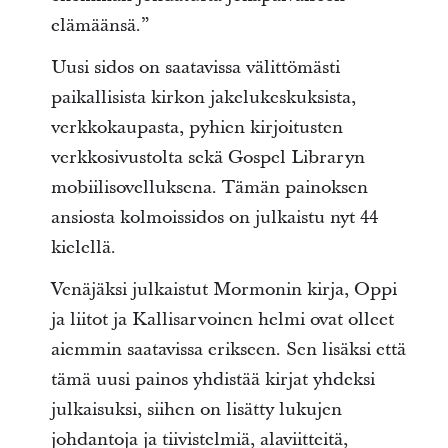
elämäänsä.”
Uusi sidos on saatavissa välittömästi
paikallisista kirkon jakelukeskuksista,
verkkokaupasta, pyhien kirjoitusten
verkkosivustolta sekä Gospel Libraryn
mobiilisovelluksena. Tämän painoksen
ansiosta kolmoissidos on julkaistu nyt 44
kielellä.
Venäjäksi julkaistut Mormonin kirja, Oppi
ja liitot ja Kallisarvoinen helmi ovat olleet
aiemmin saatavissa erikseen. Sen lisäksi että
tämä uusi painos yhdistää kirjat yhdeksi
julkaisuksi, siihen on lisätty lukujen
johdantoja ja tiivistelmiä, alaviitteitä,