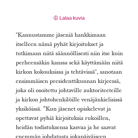
Lataa kuvia
"Kannustamme jäseniä hankkimaan
itselleen nämä pyhät kirjoitukset ja
tutkimaan niitä säännöllisesti niin itse kuin
perheensäkin kanssa sekä käyttämään niitä
kirkon kokouksissa ja tehtävissä", sanotaan
ensimmäisen presidenttikunnan kirjeessä,
joka oli osoitettu johtaville auktoriteeteille
ja kirkon johtohenkilöille venäjänkielisissä
yksiköissä. ”Kun jäsenet opiskelevat ja
opettavat pyhiä kirjoituksia rukoillen,
heidän todistuksensa kasvaa ja he saavat
enemmän johdatusta jokapäiväiseen