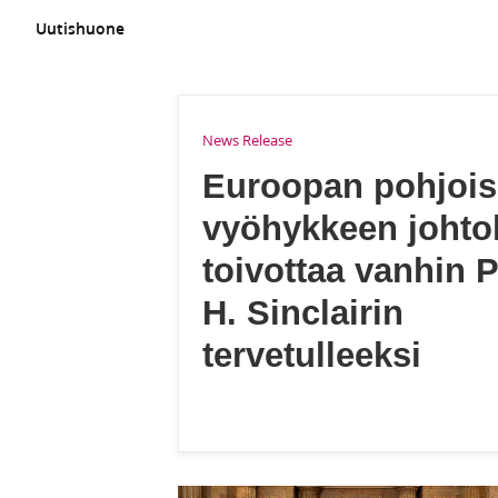
Myöhempien
Aikojen
Uutishuone
Pyhien
JEESUKSEN
KRISTUKSEN
KIRKON
virallinen
VERKKOSIVUSTO
News Release
Euroopan pohjoi
vyöhykkeen johto
toivottaa vanhin 
H. Sinclairin
tervetulleeksi