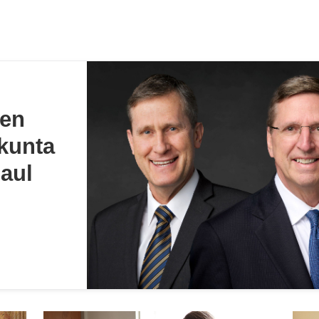
sen
kunta
Paul