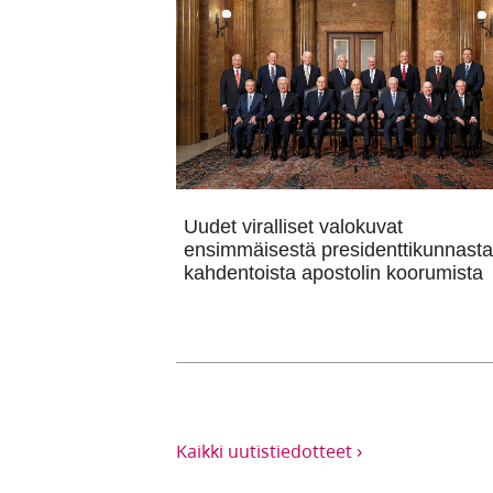
Uudet viralliset valokuvat
ensimmäisestä presidenttikunnasta
kahdentoista apostolin koorumista
›
Kaikki uutistiedotteet