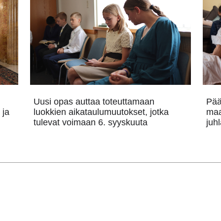
Uusi opas auttaa toteuttamaan
Pää
 ja
luokkien aikataulumuutokset, jotka
maa
tulevat voimaan 6. syyskuuta
juh