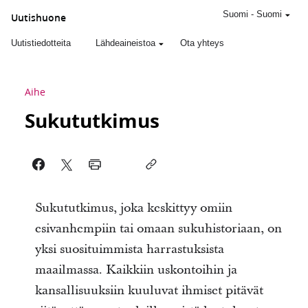
Suomi
-
Suomi
Uutishuone
Uutistiedotteita
Lähdeaineistoa
Ota yhteys
Aihe
Sukututkimus
Sukututkimus, joka keskittyy omiin
esivanhempiin tai omaan sukuhistoriaan, on
yksi suosituimmista harrastuksista
maailmassa. Kaikkiin uskontoihin ja
kansallisuuksiin kuuluvat ihmiset pitävät