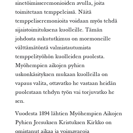
sinetöimisseremonioiden avulla, joita
toimitetaan temppeleissä. Näitä
temppeliseremonioita voidaan myös tehdä
sijaistoimituksena kuolleille. Tämän
johdosta sukututkimus on mormoneille
välttämätöntä valmistautumista
temppelityöhön kuolleiden puolesta.
Myöhempien aikojen pyhien
uskonkäsityksen mukaan kuolleilla on
vapaus valita, ottavatko he vastaan heidän
puolestaan tehdyn työn vai torjuvatko he
sen.
Vuodesta 1894 lähtien Myöhempien Aikojen
Pyhien Jeesuksen Kristuksen Kirkko on
omistanut aikaa ja voimavaroja