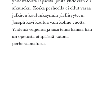
yhdestätoista lapsesta, joista yhdeksän eli
aikuiseksi. Koska perheellä ei ollut varaa
julkisen koulunkäynnin ylellisyyteen,
Joseph kävi koulua vain kolme vuotta.
Yhdessä veljiensä ja sisartensa kanssa hän
sai opetusta etupäässä kotona
perheraamatusta.