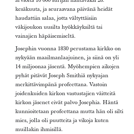
arviolta 10 000 surijan nähtäväksi 28.
kesäkuuta, ja seuraavana päivänä heidät
haudattiin salaa, jotta vältyttäisiin
väkijoukon uusilta hyökkäyksiltä tai
vainajien häpäisemiseltä.
Josephin vuonna 1830 perustama kirkko on
nykyään maailmanlaajuinen, ja siinä on yli
14 miljoonaa jäsentä. Myöhempien aikojen
pyhät pitävät Joseph Smithiä nykyajan
merkittävimpänä profeettana. Vastoin
joidenkuiden kirkon vastustajien väitteitä
kirkon jäsenet eivät palvo Josephia. Häntä
kunnioitetaan profeettana mutta hän oli silti
mies, jolla oli puutteita ja vikoja kuten
muillakin ihmisillä.