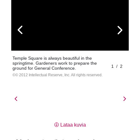
Temple Square is always beautiful in the
springtime. Gardeners work to prepare the
1
/
2
ground for General Conference.
© 2012 Intellectual Reserve, Inc. All rights reserved.
Lataa kuvia