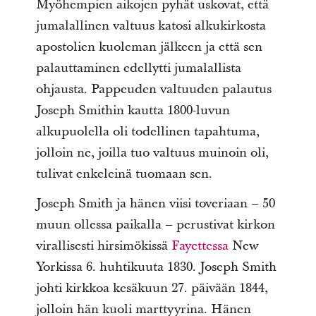
Myöhempien aikojen pyhät uskovat, että
jumalallinen valtuus katosi alkukirkosta
apostolien kuoleman jälkeen ja että sen
palauttaminen edellytti jumalallista
ohjausta. Pappeuden valtuuden palautus
Joseph Smithin kautta 1800-luvun
alkupuolella oli todellinen tapahtuma,
jolloin ne, joilla tuo valtuus muinoin oli,
tulivat enkeleinä tuomaan sen.
Joseph Smith ja hänen viisi toveriaan – 50
muun ollessa paikalla – perustivat kirkon
virallisesti hirsimökissä
Fayettessa
New
Yorkissa 6. huhtikuuta 1830. Joseph Smith
johti kirkkoa kesäkuun 27. päivään 1844,
jolloin hän kuoli marttyyrina. Hänen