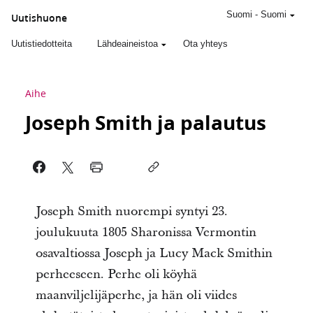
Suomi
-
Suomi
Uutishuone
Uutistiedotteita
Lähdeaineistoa
Ota yhteys
Aihe
Joseph Smith ja palautus
Joseph Smith nuorempi syntyi 23.
joulukuuta 1805 Sharonissa Vermontin
osavaltiossa Joseph ja Lucy Mack Smithin
perheeseen. Perhe oli köyhä
maanviljelijäperhe, ja hän oli viides