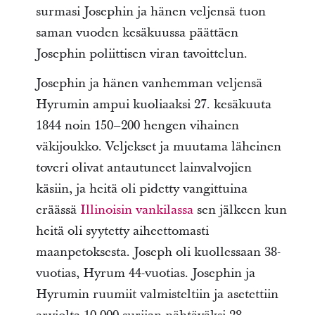
surmasi Josephin ja hänen veljensä tuon
saman vuoden kesäkuussa päättäen
Josephin poliittisen viran tavoittelun.
Josephin ja hänen vanhemman veljensä
Hyrumin ampui kuoliaaksi 27. kesäkuuta
1844 noin 150–200 hengen vihainen
väkijoukko. Veljekset ja muutama läheinen
toveri olivat antautuneet lainvalvojien
käsiin, ja heitä oli pidetty vangittuina
eräässä
Illinoisin vankilassa
sen jälkeen kun
heitä oli syytetty aiheettomasti
maanpetoksesta. Joseph oli kuollessaan 38-
vuotias, Hyrum 44-vuotias. Josephin ja
Hyrumin ruumiit valmisteltiin ja asetettiin