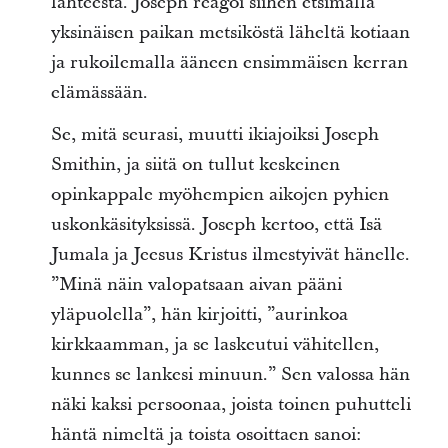
lähteestä. Joseph reagoi siihen etsimällä
yksinäisen paikan metsiköstä läheltä kotiaan
ja rukoilemalla ääneen ensimmäisen kerran
elämässään.
Se, mitä seurasi, muutti ikiajoiksi Joseph
Smithin, ja siitä on tullut keskeinen
opinkappale myöhempien aikojen pyhien
uskonkäsityksissä. Joseph kertoo, että Isä
Jumala ja Jeesus Kristus ilmestyivät hänelle.
”Minä näin valopatsaan aivan pääni
yläpuolella”, hän kirjoitti, ”aurinkoa
kirkkaamman, ja se laskeutui vähitellen,
kunnes se lankesi minuun.” Sen valossa hän
näki kaksi persoonaa, joista toinen puhutteli
häntä nimeltä ja toista osoittaen sanoi: