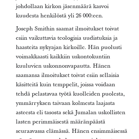
johdollaan kirkon jäsenmäärä kasvoi
kuudesta henkilöstä yli 26 000:een.
Joseph Smithin saamat ilmoitukset toivat
esiin vaikuttavia teologisia uudistuksia ja
haasteita nykyajan kirkoille. Hän puolusti
voimakkaasti kaikkiin uskontokuntiin
kuuluvien uskonnonvapautta. Hänen
saamansa ilmoitukset toivat esiin sellaisia
käsitteitä kuin temppelit, joissa voidaan
tehdä pelastavaa työtä kuolleiden puolesta,
ymmärryksen taivaan kolmesta laajasta
asteesta eli tasosta sekä Jumalan uskollisten
lasten perimmäisestä määränpäästä
seuraavassa elämässä. Hänen ensimmäisessä