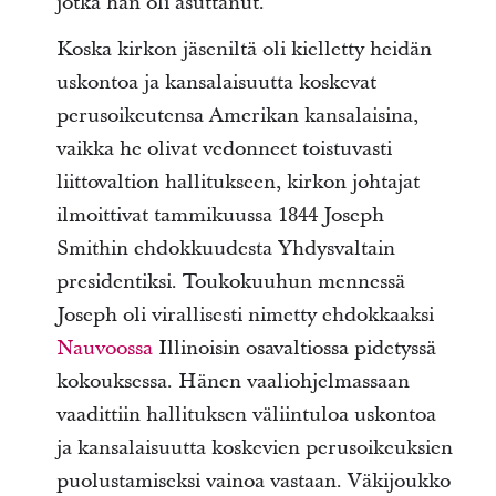
jotka hän oli asuttanut.
Koska kirkon jäseniltä oli kielletty heidän
uskontoa ja kansalaisuutta koskevat
perusoikeutensa Amerikan kansalaisina,
vaikka he olivat vedonneet toistuvasti
liittovaltion hallitukseen, kirkon johtajat
ilmoittivat tammikuussa 1844 Joseph
Smithin ehdokkuudesta Yhdysvaltain
presidentiksi. Toukokuuhun mennessä
Joseph oli virallisesti nimetty ehdokkaaksi
Nauvoossa
Illinoisin osavaltiossa pidetyssä
kokouksessa. Hänen vaaliohjelmassaan
vaadittiin hallituksen väliintuloa uskontoa
ja kansalaisuutta koskevien perusoikeuksien
puolustamiseksi vainoa vastaan. Väkijoukko