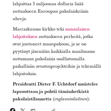
lahjoittaa 5 miljoonaa dollaria lisää
auttaakseen Euroopan pakolaiskriisin
uhreja.
Marraskuussa kirkko teki
samanlaisen
lahjoituksen
auttaakseen perheitä, jotka
ovat joutuneet maanpakoon, ja se on
pyytänyt jäseniään kaikkialla maailmassa
auttamaan pakolaisia osallistumalla
paikallisiin avustusprojekteihin ja tekemällä
lahjoituksia.
Presidentti Dieter F. Uchtdorf muistelee
lapsuuttaan ja pohtii tämänhetkistä
pakolaistilannetta
(
):
englanninkielinen