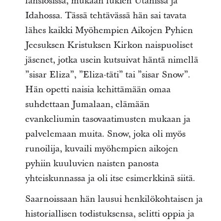
länsiosissa, mukaan lukien Utahissa ja
Idahossa. Tässä tehtävässä hän sai tavata
lähes kaikki Myöhempien Aikojen Pyhien
Jeesuksen Kristuksen Kirkon naispuoliset
jäsenet, jotka usein kutsuivat häntä nimellä
”sisar Eliza”, ”Eliza-täti” tai ”sisar Snow”.
Hän opetti naisia kehittämään omaa
suhdettaan Jumalaan, elämään
evankeliumin tasovaatimusten mukaan ja
palvelemaan muita. Snow, joka oli myös
runoilija, kuvaili myöhempien aikojen
pyhiin kuuluvien naisten panosta
yhteiskunnassa ja oli itse esimerkkinä siitä.
Saarnoissaan hän lausui henkilökohtaisen ja
historiallisen todistuksensa, selitti oppia ja