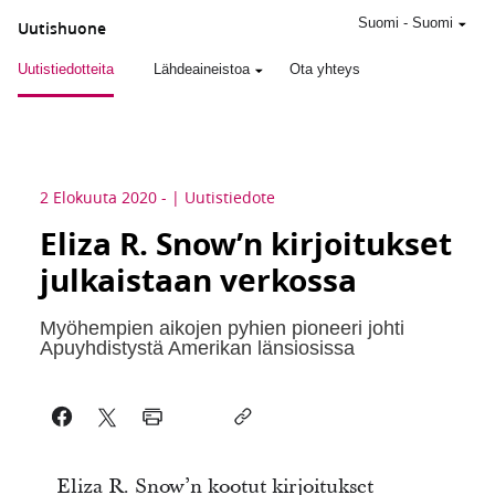
Suomi
-
Suomi
Uutishuone
Uutistiedotteita
Lähdeaineistoa
Ota yhteys
2 Elokuuta 2020
-
Uutistiedote
Eliza R. Snow’n kirjoitukset
julkaistaan verkossa
Myöhempien aikojen pyhien pioneeri johti
Apuyhdistystä Amerikan länsiosissa
Eliza R. Snow’n kootut kirjoitukset