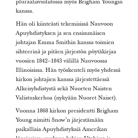
pluraaliavioliitossa myös Brigham Youngin
kanssa.
Hän oli kiinteästi tekemisissä Nauvoon
Apuyhdistyksen ja sen ensimmäisen
johtajan Emma Smithin kanssa toimien
sihteerinä ja pitäen järjestön pöytäkirjaa
vuosien 1842–1843 välillä Nauvoossa
Illinoisissa. Hän työskenteli myös yhdessä
kirkon johtajien kanssa järjestettäessä
Alkeisyhdistystä sekä Nuorten Naisten
Valistuskerhoa (nykyään Nuoret Naiset).
Vuonna 1868 kirkon presidentti Brigham
Young nimitti Snow’n järjestämään
paikallisia Apuyhdistyksiä Amerikan