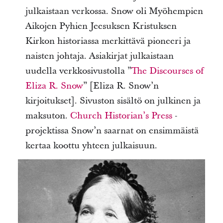
julkaistaan verkossa. Snow oli Myöhempien
Aikojen Pyhien Jeesuksen Kristuksen
Kirkon historiassa merkittävä pioneeri ja
naisten johtaja. Asiakirjat julkaistaan
uudella verkkosivustolla ”
The Discourses of
Eliza R. Snow
” [Eliza R. Snow’n
kirjoitukset]. Sivuston sisältö on julkinen ja
maksuton.
Church Historian’s Press
-
projektissa Snow’n saarnat on ensimmäistä
kertaa koottu yhteen julkaisuun.