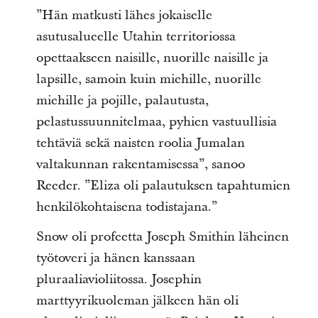
”Hän matkusti lähes jokaiselle
asutusalueelle Utahin territoriossa
opettaakseen naisille, nuorille naisille ja
lapsille, samoin kuin miehille, nuorille
miehille ja pojille, palautusta,
pelastussuunnitelmaa, pyhien vastuullisia
tehtäviä sekä naisten roolia Jumalan
valtakunnan rakentamisessa”, sanoo
Reeder. ”Eliza oli palautuksen tapahtumien
henkilökohtaisena todistajana.”
Snow oli profeetta Joseph Smithin läheinen
työtoveri ja hänen kanssaan
pluraaliavioliitossa. Josephin
marttyyrikuoleman jälkeen hän oli