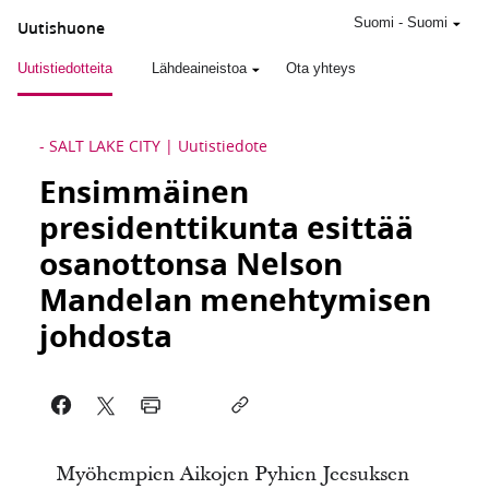
Suomi
-
Suomi
Uutishuone
Uutistiedotteita
Lähdeaineistoa
Ota yhteys
-
SALT LAKE CITY
Uutistiedote
Ensimmäinen
presidenttikunta esittää
osanottonsa Nelson
Mandelan menehtymisen
johdosta
Myöhempien Aikojen Pyhien Jeesuksen