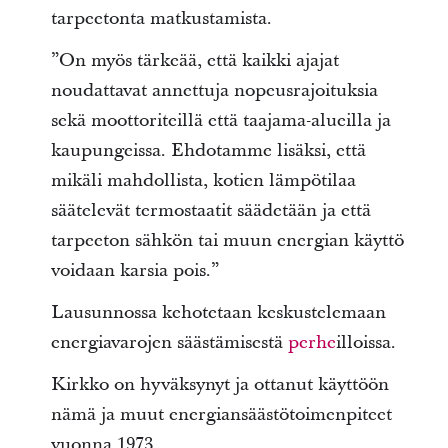
tarpeetonta matkustamista.
”On myös tärkeää, että kaikki ajajat
noudattavat annettuja nopeusrajoituksia
sekä moottoriteillä että taajama-alueilla ja
kaupungeissa. Ehdotamme lisäksi, että
mikäli mahdollista, kotien lämpötilaa
säätelevät termostaatit säädetään ja että
tarpeeton sähkön tai muun energian käyttö
voidaan karsia pois.”
Lausunnossa kehotetaan keskustelemaan
energiavarojen säästämisestä
perhe
illoissa.
Kirkko on hyväksynyt ja ottanut käyttöön
nämä ja muut energiansäästötoimenpiteet
vuonna 1973.