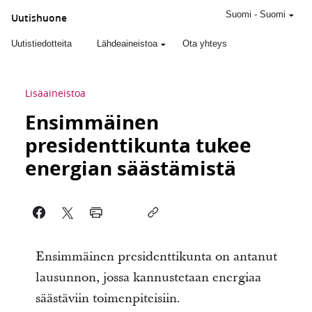
Suomi
-
Suomi
Uutishuone
Uutistiedotteita
Lähdeaineistoa
Ota yhteys
Lisäaineistoa
Ensimmäinen
presidenttikunta tukee
energian säästämistä
Ensimmäinen presidenttikunta on antanut
lausunnon, jossa kannustetaan energiaa
säästäviin toimenpiteisiin.