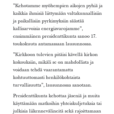
”Kehotamme myöhempien aikojen pyhiä ja
kaikkia ihmisiä liittymään valtakunnallisiin
ja paikallisiin pyrkimyksiin säästää
kallisarvoisia energiavarojamme”,
ensimmäinen presidenttikunta sanoo 17.
toukokuuta antamassaan lausunnossa.
”Kirkkoon tulevien pitäisi kävellä kirkon
kokouksiin, mikäli se on mahdollista ja
voidaan tehdä vaarantamatta
kohtuuttomasti henkilökohtaista
turvallisuutta”, lausunnossa sanotaan.
Presidenttikunta kehottaa jäseniä ja muita
käyttämään matkoihin yhteiskuljetuksia tai
julkisia liikennevälineitä sekä rajoittamaan