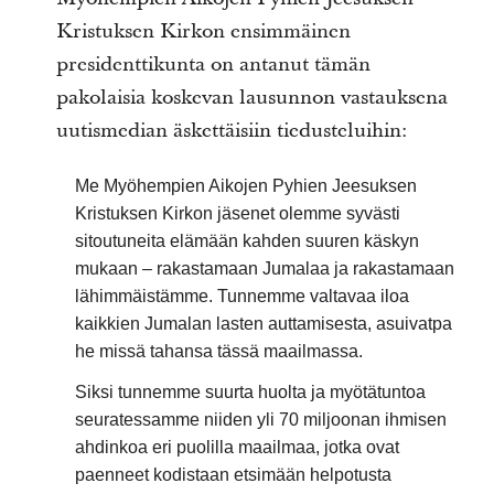
Kristuksen Kirkon ensimmäinen
presidenttikunta on antanut tämän
pakolaisia koskevan lausunnon vastauksena
uutismedian äskettäisiin tiedusteluihin:
Me Myöhempien Aikojen Pyhien Jeesuksen
Kristuksen Kirkon jäsenet olemme syvästi
sitoutuneita elämään kahden suuren käskyn
mukaan – rakastamaan Jumalaa ja rakastamaan
lähimmäistämme. Tunnemme valtavaa iloa
kaikkien Jumalan lasten auttamisesta, asuivatpa
he missä tahansa tässä maailmassa.
Siksi tunnemme suurta huolta ja myötätuntoa
seuratessamme niiden yli 70 miljoonan ihmisen
ahdinkoa eri puolilla maailmaa, jotka ovat
paenneet kodistaan etsimään helpotusta