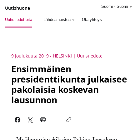
Suomi
-
Suomi
Uutishuone
Uutistiedotteita
Lähdeaineistoa
Ota yhteys
9 Joulukuuta 2019
-
HELSINKI
Uutistiedote
Ensimmäinen
presidenttikunta julkaisee
pakolaisia koskevan
lausunnon
Myöhempien Aikojen Pyhien Jeesuksen