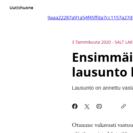
Uutishuone
9aaa22287a91a54f45ffda7cc1157a27d
3 Tammikuuta 2020
-
SALT LAK
Ensimmäi
lausunto 
Lausunto on annettu vasta
Otamme vakavasti vastuun 