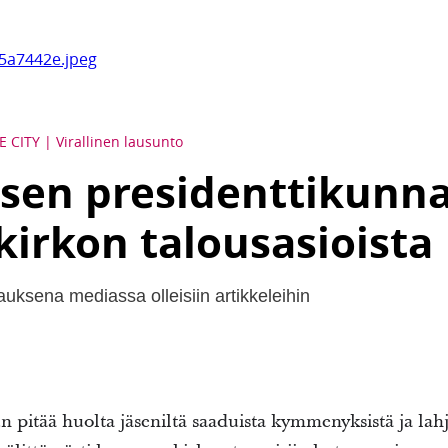
5a7442e.jpeg
E CITY
Virallinen lausunto
sen presidenttikunn
kirkon talousasioista
uksena mediassa olleisiin artikkeleihin
pitää huolta jäseniltä saaduista kymmenyksistä ja lahj