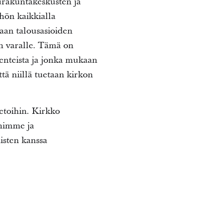
eurakuntakeskusten ja
hön kaikkialla
saan talousasioiden
en varalle. Tämä on
alenteista ja jonka mukaan
ttä niillä tuetaan kirkon
ietoihin. Kirkko
ihimme ja
sten kanssa