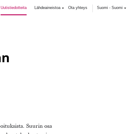
Uutistiedotteita
Lähdeaineistoa
Ota yhteys
Suomi
-
Suomi
an
oituksista. Suurin osa