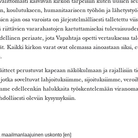
 välittömästi kasvavan kirkon tarpeisiin kuten uusien s
, koulutukseen, humanitaariseen työhön ja lähetystyö
n ajan osa varoista on järjestelmällisesti talletettu vii
 riittävien vararahastojen kartuttamiseksi tulevaisuud
udellinen periaate, jota Vapahtaja opetti vertauksessa t
ät. Kaikki kirkon varat ovat olemassa ainoastaan siksi, e
.
väitteet perustuvat kapeaan näkökulmaan ja rajallisiin t
 jotka soveltuvat lahjoituksiimme, sijoituksiimme, vero
me edelleenkin halukkaita työskentelemään viranomai
ollisesti oleviin kysymyksiin.
a maailmanlaajuinen uskonto [en]