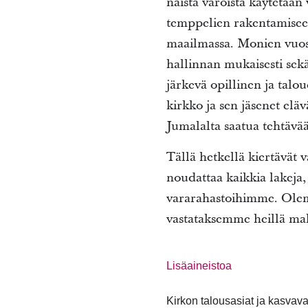
näistä varoista käytetään
temppelien rakentamiseen
maailmassa. Monien vuosie
hallinnan mukaisesti sekä
järkevä opillinen ja talo
kirkko ja sen jäsenet eläv
Jumalalta saatua tehtävää
Tällä hetkellä kiertävät 
noudattaa kaikkia lakeja,
vararahastoihimme. Olem
vastataksemme heillä mahd
Lisäaineistoa
Kirkon talousasiat ja kasvav