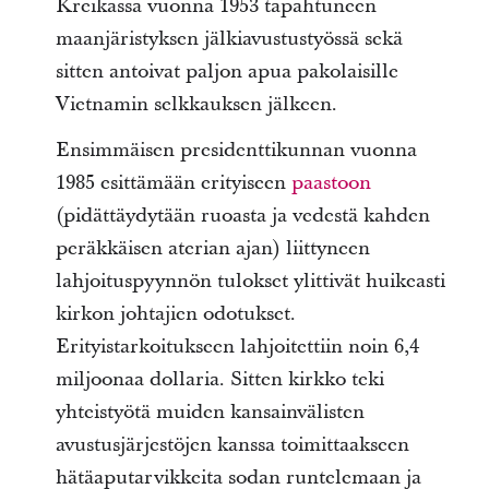
Kreikassa vuonna 1953 tapahtuneen
maanjäristyksen jälkiavustustyössä sekä
sitten antoivat paljon apua pakolaisille
Vietnamin selkkauksen jälkeen.
Ensimmäisen presidenttikunnan vuonna
1985 esittämään erityiseen
paastoon
(pidättäydytään ruoasta ja vedestä kahden
peräkkäisen aterian ajan) liittyneen
lahjoituspyynnön tulokset ylittivät huikeasti
kirkon johtajien odotukset.
Erityistarkoitukseen lahjoitettiin noin 6,4
miljoonaa dollaria. Sitten kirkko teki
yhteistyötä muiden kansainvälisten
avustusjärjestöjen kanssa toimittaakseen
hätäaputarvikkeita sodan runtelemaan ja