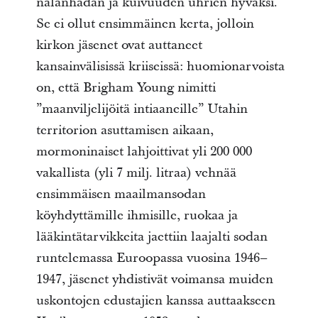
nälänhädän ja kuivuuden uhrien hyväksi.
Se ei ollut ensimmäinen kerta, jolloin
kirkon jäsenet ovat auttaneet
kansainvälisissä kriiseissä: huomionarvoista
on, että Brigham Young nimitti
”maanviljelijöitä intiaaneille” Utahin
territorion asuttamisen aikaan,
mormoninaiset lahjoittivat yli 200 000
vakallista (yli 7 milj. litraa) vehnää
ensimmäisen maailmansodan
köyhdyttämille ihmisille, ruokaa ja
lääkintätarvikkeita jaettiin laajalti sodan
runtelemassa Euroopassa vuosina 1946–
1947, jäsenet yhdistivät voimansa muiden
uskontojen edustajien kanssa auttaakseen