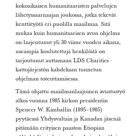
kokoaikaisen humanitaaristen palvelujen
lähetyssaarnaajan joukossa, jotka tekevät
kenttätyötä eri puolilla maailmaa. Sitä
mukaa kuin humanitaarisen avun ohjelma
on laajentunut yli 30 viime vuoden aikana,
useampia koulutettuja henkilöitä on
tarjoutunut auttamaan LDS Charities -
kattojärjestön kahdeksan tunnetun
ohjelman toteuttamisessa.
Tämä ohjattu maailmanlaajuinen avustustyö
alkoi vuonna 1985 kirkon presidentin
Spencer W. Kimballin (1895–1985)
pyytäessä Yhdysvaltain ja Kanadan jäseniä
pitämään erityisen paaston Etiopian