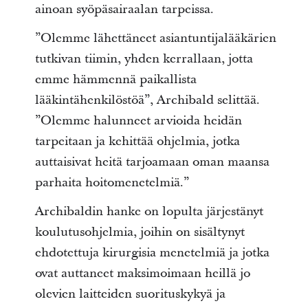
ainoan syöpäsairaalan tarpeissa.
”Olemme lähettäneet asiantuntijalääkärien
tutkivan tiimin, yhden kerrallaan, jotta
emme hämmennä paikallista
lääkintähenkilöstöä”, Archibald selittää.
”Olemme halunneet arvioida heidän
tarpeitaan ja kehittää ohjelmia, jotka
auttaisivat heitä tarjoamaan oman maansa
parhaita hoitomenetelmiä.”
Archibaldin hanke on lopulta järjestänyt
koulutusohjelmia, joihin on sisältynyt
ehdotettuja kirurgisia menetelmiä ja jotka
ovat auttaneet maksimoimaan heillä jo
olevien laitteiden suorituskykyä ja