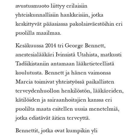
avustusmuoto liittyy erilaisiin
yhteiskunnallisiin hankkeisiin, jotka
keskittyvät pääasiassa pakolaisväestöihin eri
puolilla maailmaa.
Kesäkuussa 2014 tri George Bennett,
anestesialääkäri Ivinsistä Utahista, matkusti
Tadšikistaniin antamaan lääketieteellistä
koulutusta. Bennett ja hänen vaimonsa
Marcia toimivat yhteistyössä paikallisten
terveydenhuollon henkilöstön, lääkäreiden,
kätilöiden ja sairaanhoitajien kanssa eri
puolilta maata esitellen uusia menetelmiä,
jotka edistävät äitien terveyttä.
Bennettit, jotka ovat kumpikin yli