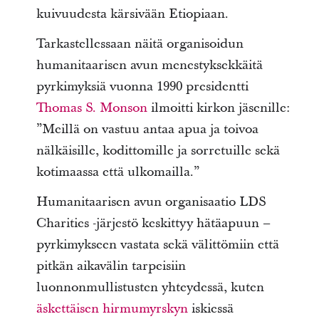
kuivuudesta kärsivään Etiopiaan.
Tarkastellessaan näitä organisoidun
humanitaarisen avun menestyksekkäitä
pyrkimyksiä vuonna 1990 presidentti
Thomas S. Monson
ilmoitti kirkon jäsenille:
”Meillä on vastuu antaa apua ja toivoa
nälkäisille, kodittomille ja sorretuille sekä
kotimaassa että ulkomailla.”
Humanitaarisen avun organisaatio LDS
Charities -järjestö keskittyy hätäapuun –
pyrkimykseen vastata sekä välittömiin että
pitkän aikavälin tarpeisiin
luonnonmullistusten yhteydessä, kuten
äskettäisen hirmumyrskyn
iskiessä