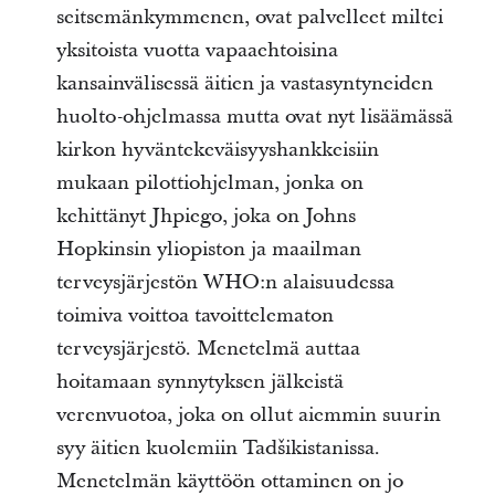
seitsemänkymmenen, ovat palvelleet miltei
yksitoista vuotta vapaaehtoisina
kansainvälisessä äitien ja vastasyntyneiden
huolto-ohjelmassa mutta ovat nyt lisäämässä
kirkon hyväntekeväisyyshankkeisiin
mukaan pilottiohjelman, jonka on
kehittänyt Jhpiego, joka on Johns
Hopkinsin yliopiston ja maailman
terveysjärjestön WHO:n alaisuudessa
toimiva voittoa tavoittelematon
terveysjärjestö. Menetelmä auttaa
hoitamaan synnytyksen jälkeistä
verenvuotoa, joka on ollut aiemmin suurin
syy äitien kuolemiin Tadšikistanissa.
Menetelmän käyttöön ottaminen on jo