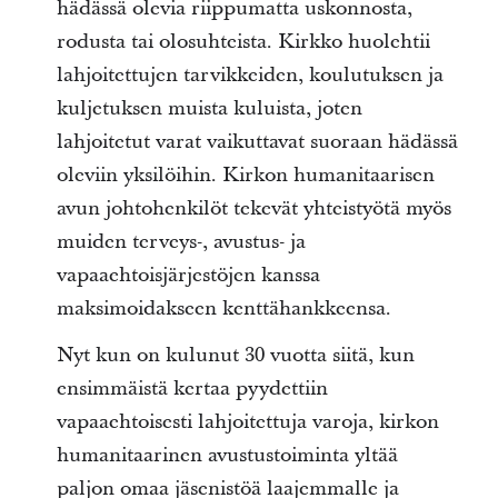
hädässä olevia riippumatta uskonnosta,
rodusta tai olosuhteista. Kirkko huolehtii
lahjoitettujen tarvikkeiden, koulutuksen ja
kuljetuksen muista kuluista, joten
lahjoitetut varat vaikuttavat suoraan hädässä
oleviin yksilöihin. Kirkon humanitaarisen
avun johtohenkilöt tekevät yhteistyötä myös
muiden terveys-, avustus- ja
vapaaehtoisjärjestöjen kanssa
maksimoidakseen kenttähankkeensa.
Nyt kun on kulunut 30 vuotta siitä, kun
ensimmäistä kertaa pyydettiin
vapaaehtoisesti lahjoitettuja varoja, kirkon
humanitaarinen avustustoiminta yltää
paljon omaa jäsenistöä laajemmalle ja