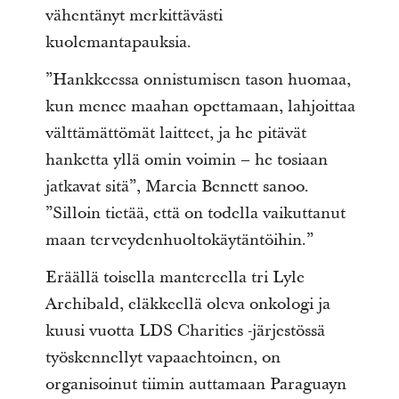
vähentänyt merkittävästi
kuolemantapauksia.
”Hankkeessa onnistumisen tason huomaa,
kun menee maahan opettamaan, lahjoittaa
välttämättömät laitteet, ja he pitävät
hanketta yllä omin voimin – he tosiaan
jatkavat sitä”, Marcia Bennett sanoo.
”Silloin tietää, että on todella vaikuttanut
maan terveydenhuoltokäytäntöihin.”
Eräällä toisella mantereella tri Lyle
Archibald, eläkkeellä oleva onkologi ja
kuusi vuotta LDS Charities -järjestössä
työskennellyt vapaaehtoinen, on
organisoinut tiimin auttamaan Paraguayn