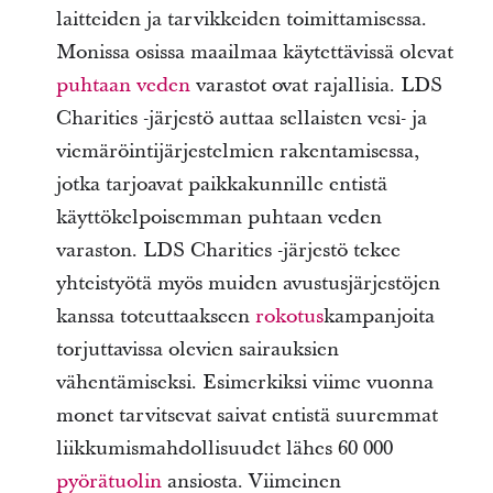
laitteiden ja tarvikkeiden toimittamisessa.
Monissa osissa maailmaa käytettävissä olevat
puhtaan veden
varastot ovat rajallisia. LDS
Charities -järjestö auttaa sellaisten vesi- ja
viemäröintijärjestelmien rakentamisessa,
jotka tarjoavat paikkakunnille entistä
käyttökelpoisemman puhtaan veden
varaston. LDS Charities -järjestö tekee
yhteistyötä myös muiden avustusjärjestöjen
kanssa toteuttaakseen
rokotus
kampanjoita
torjuttavissa olevien sairauksien
vähentämiseksi. Esimerkiksi viime vuonna
monet tarvitsevat saivat entistä suuremmat
liikkumismahdollisuudet lähes 60 000
pyörätuolin
ansiosta. Viimeinen