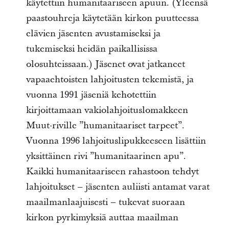
käytettiin humanitaariseen apuun. (Yleensä
paastouhreja käytetään kirkon puutteessa
elävien jäsenten avustamiseksi ja
tukemiseksi heidän paikallisissa
olosuhteissaan.) Jäsenet ovat jatkaneet
vapaaehtoisten lahjoitusten tekemistä, ja
vuonna 1991 jäseniä kehotettiin
kirjoittamaan vakiolahjoituslomakkeen
Muut-riville ”humanitaariset tarpeet”.
Vuonna 1996 lahjoituslipukkeeseen lisättiin
yksittäinen rivi ”humanitaarinen apu”.
Kaikki humanitaariseen rahastoon tehdyt
lahjoitukset – jäsenten auliisti antamat varat
maailmanlaajuisesti – tukevat suoraan
kirkon pyrkimyksiä auttaa maailman