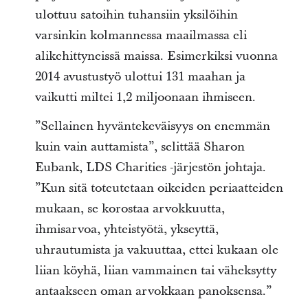
ulottuu satoihin tuhansiin yksilöihin
varsinkin kolmannessa maailmassa eli
alikehittyneissä maissa. Esimerkiksi vuonna
2014 avustustyö ulottui 131 maahan ja
vaikutti miltei 1,2 miljoonaan ihmiseen.
”Sellainen hyväntekeväisyys on enemmän
kuin vain auttamista”, selittää Sharon
Eubank, LDS Charities -järjestön johtaja.
”Kun sitä toteutetaan oikeiden periaatteiden
mukaan, se korostaa arvokkuutta,
ihmisarvoa, yhteistyötä, ykseyttä,
uhrautumista ja vakuuttaa, ettei kukaan ole
liian köyhä, liian vammainen tai väheksytty
antaakseen oman arvokkaan panoksensa.”