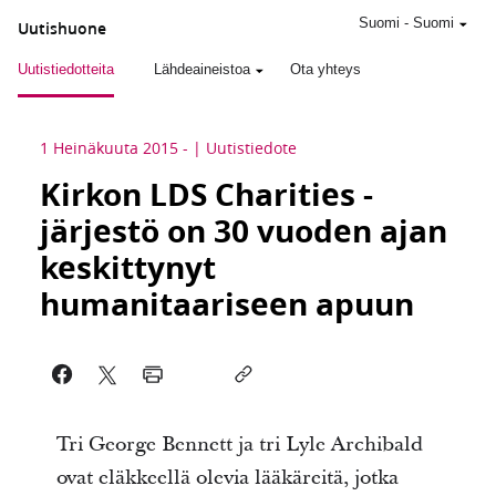
Suomi
-
Suomi
Uutishuone
Uutistiedotteita
Lähdeaineistoa
Ota yhteys
1 Heinäkuuta 2015
-
Uutistiedote
Kirkon LDS Charities -
järjestö on 30 vuoden ajan
keskittynyt
humanitaariseen apuun
Tri George Bennett ja tri Lyle Archibald
ovat eläkkeellä olevia lääkäreitä, jotka