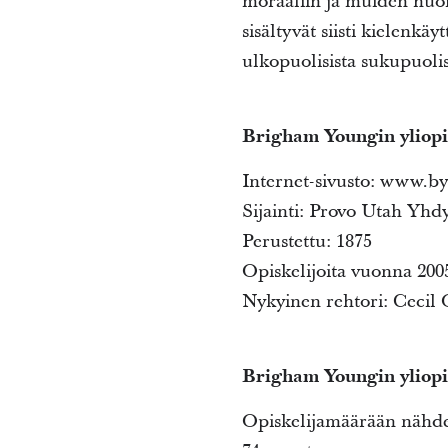
moraaliin ja muiden huom
sisältyvät siisti kielenk
ulkopuolisista sukupuolis
Brigham
Youngin yliopi
Internet-sivusto: www.b
Sijainti: Provo Utah Yhdy
Perustettu: 1875
Opiskelijoita vuonna 2005
Nykyinen rehtori: Cecil
Brigham Youngin yliopi
Opiskelijamäärään nähden