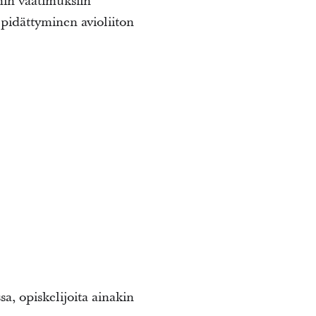
hin vaatimuksiin
 pidättyminen avioliiton
, opiskelijoita ainakin