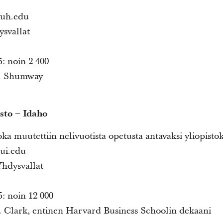
yuh.edu
ysvallat
: noin 2 400
B. Shumway
sto – Idaho
ka muutettiin nelivuotista opetusta antavaksi yliopisto
yui.edu
Yhdysvallat
: noin 12 000
. Clark, entinen Harvard Business Schoolin dekaani