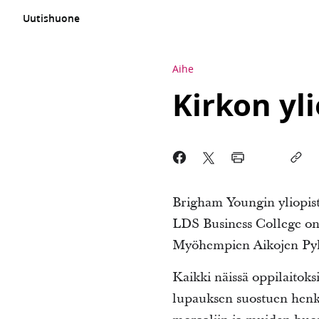
Uutishuone
Aihe
Kirkon yl
Brigham Youngin yliopist
LDS Business College on 
Myöhempien Aikojen Pyhie
Kaikki näissä oppilaitoks
lupauksen suostuen henk