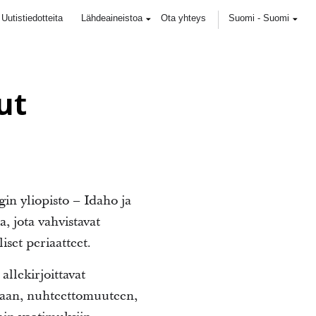
Uutistiedotteita
Lähdeaineistoa
Ota yhteys
Suomi
-
Suomi
ut
in yliopisto – Idaho ja
, jota vahvistavat
set periaatteet.
llekirjoittavat
iaan, nuhteettomuuteen,