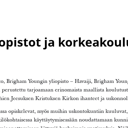
iopistot ja korkeakoul
o, Brigham Youngin yliopisto – Havaiji, Brigham Young
perustettu tarjoamaan erinomaista maallista koulutusta
n Jeesuksen Kristuksen Kirkon ihanteet ja uskonnolli
issa opiskelevat, myös muihin uskontokuntiin kuuluvat, a
ilökohtaisessa käyttäytymisessään noudattamaan kunn