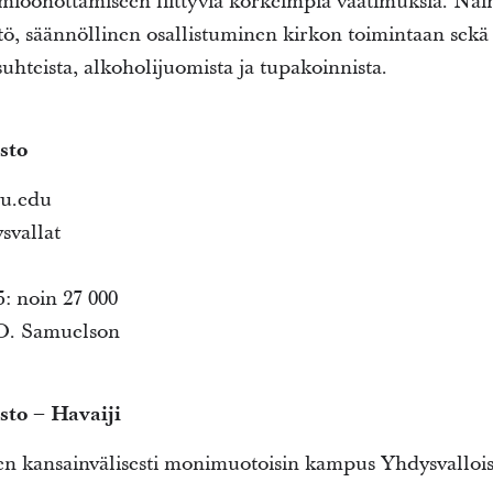
ioonottamiseen liittyviä korkeimpia vaatimuksia. Näi
äyttö, säännöllinen osallistuminen kirkon toimintaan sekä
uhteista, alkoholijuomista ja tupakoinnista.
sto
yu.edu
svallat
: noin 27 000
 O. Samuelson
sto – Havaiji
 kansainvälisesti monimuotoisin kampus Yhdysvalloissa