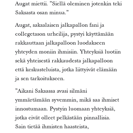
Augat miettii. ”Siellä oleminen jotenkin teki
Saksasta osan minua.”
Augat, saksalaisen jalkapallon fani ja
collegetason urheilija, pystyi käyttämään
rakkauttaan jalkapalloon luodakseen
yhteyden moniin ihmisiin. Yhteyksiä luotiin
sekä yhteisestä rakkaudesta jalkapalloon
että keskusteluista, jotka liittyivät elämään
ja sen tarkoitukseen.
”Aikani Saksassa avasi silmäni
ymmärtämään syvemmin, mikä saa ihmiset
innostumaan. Pystyin luomaan yhteyksiä,
jotka eivät olleet pelkästään pinnallisia.
Sain tietää ihmisten haasteista,