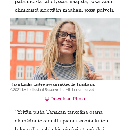
palanneista lähetyssaarnaajista, joka vaalii
elinikäistä sidettään maahan, jossa palveli.
Raya Esplin tuntee syvää rakkautta Tanskaan.
2021 by Intellectual Reserve, Inc. All rights reserved.
Download Photo
”Yritän pitää Tanskan tärkeänä osana
elämääni tekemällä pieniä asioita kuten
lukemalla pyhiä kirjoituksia tanskaksi,