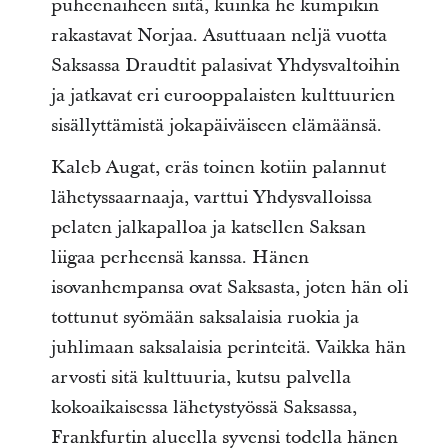
puheenaiheen siitä, kuinka he kumpikin
rakastavat Norjaa. Asuttuaan neljä vuotta
Saksassa Draudtit palasivat Yhdysvaltoihin
ja jatkavat eri eurooppalaisten kulttuurien
sisällyttämistä jokapäiväiseen elämäänsä.
Kaleb Augat, eräs toinen kotiin palannut
lähetyssaarnaaja, varttui Yhdysvalloissa
pelaten jalkapalloa ja katsellen Saksan
liigaa perheensä kanssa. Hänen
isovanhempansa ovat Saksasta, joten hän oli
tottunut syömään saksalaisia ruokia ja
juhlimaan saksalaisia perinteitä. Vaikka hän
arvosti sitä kulttuuria, kutsu palvella
kokoaikaisessa lähetystyössä Saksassa,
Frankfurtin alueella syvensi todella hänen