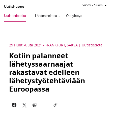
Suomi
-
Suomi
Uutishuone
Uutistiedotteita
Lähdeaineistoa
Ota yhteys
29 Huhtikuuta 2021
-
FRANKFURT, SAKSA
Uutistiedote
Kotiin palanneet
lähetyssaarnaajat
rakastavat edelleen
lähetystyötehtäviään
Euroopassa