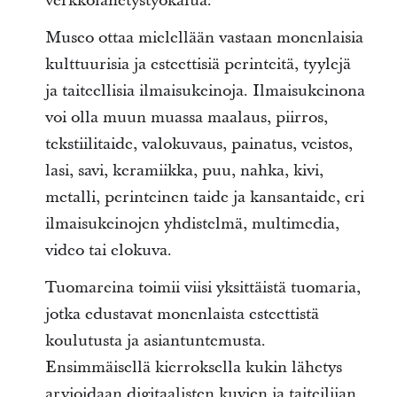
verkkolähetystyökalua.
Museo ottaa mielellään vastaan monenlaisia
kulttuurisia ja esteettisiä perinteitä, tyylejä
ja taiteellisia ilmaisukeinoja. Ilmaisukeinona
voi olla muun muassa maalaus, piirros,
tekstiilitaide, valokuvaus, painatus, veistos,
lasi, savi, keramiikka, puu, nahka, kivi,
metalli, perinteinen taide ja kansantaide, eri
ilmaisukeinojen yhdistelmä, multimedia,
video tai elokuva.
Tuomareina toimii viisi yksittäistä tuomaria,
jotka edustavat monenlaista esteettistä
koulutusta ja asiantuntemusta.
Ensimmäisellä kierroksella kukin lähetys
arvioidaan digitaalisten kuvien ja taiteilijan