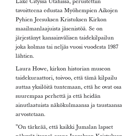
Lake Cityssä Utahissa, perustettiin
tavoitteena edustaa Myöhempien Aikojen
Pyhien Jeesuksen Kristuksen Kirkon
maailmanlaajuista jäsenistöä. Se on
järjestänyt kansainvälisen taidekilpailun
joka kolmas tai neljäs vuosi vuodesta 1987
lähtien.
Laura Howe, kirkon historian museon
taidekuraattori, toivoo, että tämä kilpailu
auttaa yksilöitä tuntemaan, että he ovat osa
suurempaa perhettä ja että heidän
ainutlaatuista näkökulmaansa ja taustaansa
arvostetaan.
”On tärkeää, että kaikki Jumalan lapset