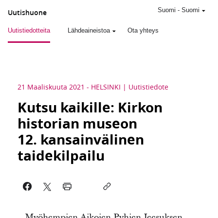
Suomi
-
Suomi
Uutishuone
Uutistiedotteita
Lähdeaineistoa
Ota yhteys
21 Maaliskuuta 2021
-
HELSINKI
Uutistiedote
Kutsu kaikille: Kirkon
historian museon
12. kansainvälinen
taidekilpailu
Myöhempien Aikojen Pyhien Jeesuksen