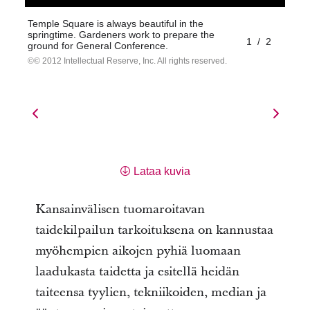
Temple Square is always beautiful in the
springtime. Gardeners work to prepare the
1
/
2
ground for General Conference.
© 2012 Intellectual Reserve, Inc. All rights reserved.
Lataa kuvia
Kansainvälisen tuomaroitavan
taidekilpailun tarkoituksena on kannustaa
myöhempien aikojen pyhiä luomaan
laadukasta taidetta ja esitellä heidän
taiteensa tyylien, tekniikoiden, median ja