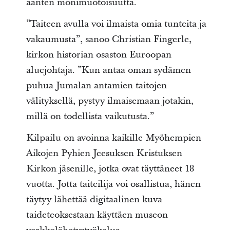
äänten monimuotoisuutta.
”Taiteen avulla voi ilmaista omia tunteita ja
vakaumusta”, sanoo Christian Fingerle,
kirkon historian osaston Euroopan
aluejohtaja. ”Kun antaa oman sydämen
puhua Jumalan antamien taitojen
välityksellä, pystyy ilmaisemaan jotakin,
millä on todellista vaikutusta.”
Kilpailu on avoinna kaikille Myöhempien
Aikojen Pyhien Jeesuksen Kristuksen
Kirkon jäsenille, jotka ovat täyttäneet 18
vuotta. Jotta taiteilija voi osallistua, hänen
täytyy lähettää digitaalinen kuva
taideteoksestaan käyttäen museon