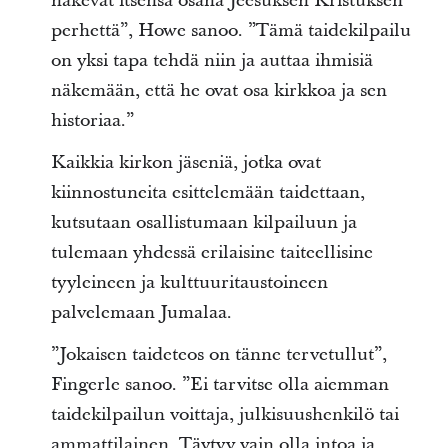
näkevät itsensä osana Jeesuksen Kristuksen
perhettä”, Howe sanoo. ”Tämä taidekilpailu
on yksi tapa tehdä niin ja auttaa ihmisiä
näkemään, että he ovat osa kirkkoa ja sen
historiaa.”
Kaikkia kirkon jäseniä, jotka ovat
kiinnostuneita esittelemään taidettaan,
kutsutaan osallistumaan kilpailuun ja
tulemaan yhdessä erilaisine taiteellisine
tyyleineen ja kulttuuritaustoineen
palvelemaan Jumalaa.
”Jokaisen taideteos on tänne tervetullut”,
Fingerle sanoo. ”Ei tarvitse olla aiemman
taidekilpailun voittaja, julkisuushenkilö tai
ammattilainen. Täytyy vain olla intoa ja