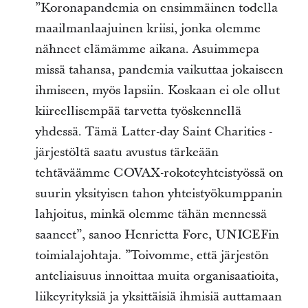
”Koronapandemia on ensimmäinen todella
maailmanlaajuinen kriisi, jonka olemme
nähneet elämämme aikana. Asuimmepa
missä tahansa, pandemia vaikuttaa jokaiseen
ihmiseen, myös lapsiin. Koskaan ei ole ollut
kiireellisempää tarvetta työskennellä
yhdessä. Tämä Latter-day Saint Charities -
järjestöltä saatu avustus tärkeään
tehtäväämme COVAX-rokoteyhteistyössä on
suurin yksityisen tahon yhteistyökumppanin
lahjoitus, minkä olemme tähän mennessä
saaneet”, sanoo Henrietta Fore, UNICEFin
toimialajohtaja. ”Toivomme, että järjestön
anteliaisuus innoittaa muita organisaatioita,
liikeyrityksiä ja yksittäisiä ihmisiä auttamaan