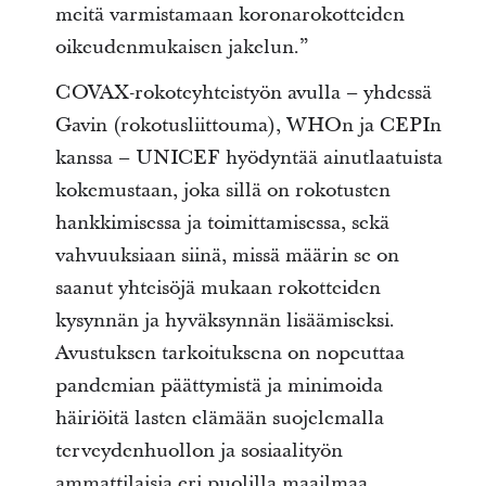
meitä varmistamaan koronarokotteiden
oikeudenmukaisen jakelun.”
COVAX-rokoteyhteistyön avulla – yhdessä
Gavin (rokotusliittouma), WHOn ja CEPIn
kanssa – UNICEF hyödyntää ainutlaatuista
kokemustaan, joka sillä on rokotusten
hankkimisessa ja toimittamisessa, sekä
vahvuuksiaan siinä, missä määrin se on
saanut yhteisöjä mukaan rokotteiden
kysynnän ja hyväksynnän lisäämiseksi.
Avustuksen tarkoituksena on nopeuttaa
pandemian päättymistä ja minimoida
häiriöitä lasten elämään suojelemalla
terveydenhuollon ja sosiaalityön
ammattilaisia eri puolilla maailmaa,