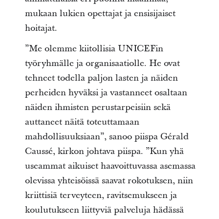
mukaan lukien opettajat ja ensisijaiset
hoitajat.
”Me olemme kiitollisia UNICEFin
työryhmälle ja organisaatiolle. He ovat
tehneet todella paljon lasten ja näiden
perheiden hyväksi ja vastanneet osaltaan
näiden ihmisten perustarpeisiin sekä
auttaneet näitä toteuttamaan
mahdollisuuksiaan”, sanoo piispa Gérald
Caussé, kirkon johtava piispa. ”Kun yhä
useammat aikuiset haavoittuvassa asemassa
olevissa yhteisöissä saavat rokotuksen, niin
kriittisiä terveyteen, ravitsemukseen ja
koulutukseen liittyviä palveluja hädässä