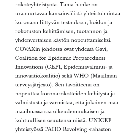
rokoteyhteistyötä. Tämä hanke on
uraauurtavaa kansainvälistä yhteistoimintaa
koronaan liittyvän testauksen, hoidon ja
rokotusten kehittämisen, tuotannon ja
yhdenvertaisen käytön nopeuttamiseksi.
COVAXin johdossa ovat yhdessä Gavi,
Coalition for Epidemic Preparedness
Innovations (CEPI, Epidemiavalmius- ja
innovaatiokoalitio) sekä WHO (Maailman
terveysjärjestö). Sen tavoitteena on
nopeuttaa koronarokotteiden kehitystä ja
valmistusta ja varmistaa, että jokainen maa
maailmassa saa oikeudenmukaisen ja
kohtuullisen osuutensa niistä. UNICEF
yhteistyössä PAHO Revolving -rahaston