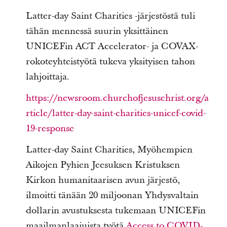
Latter-day Saint Charities -järjestöstä tuli
tähän mennessä suurin yksittäinen
UNICEFin ACT Accelerator- ja COVAX-
rokoteyhteistyötä tukeva yksityisen tahon
lahjoittaja.
https://newsroom.churchofjesuschrist.org/a
rticle/latter-day-saint-charities-unicef-covid-
19-response
Latter-day Saint Charities, Myöhempien
Aikojen Pyhien Jeesuksen Kristuksen
Kirkon humanitaarisen avun järjestö,
ilmoitti tänään 20 miljoonan Yhdysvaltain
dollarin avustuksesta tukemaan UNICEFin
maailmanlaajuista työtä
Access to COVID-