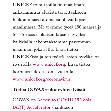
UNICEF toimii joillakin maailman
ankarimmista alueista tavoittaakseen
heikoimmassa asemassa olevat lapset
maailmassa. Me teemme työtä 190 maassa ja
territoriossa jokaisen lapsen hyväksi
kaikkialla rakentaaksemme paremman
maailman jokaiselle. Lisää tietoa
UNICEFista ja sen työstä lasten hyväksi on
sivustolla
www.unicef.org
. Lisää tietoa
koronaviruksesta on sivustolla
www.unicef.org/coronavirus
.
Tietoa COVAX-rokoteyhteistyöstä
COVAX on
Access to COVID-19 Tools
(ACT) Accelerator
-hankkeen