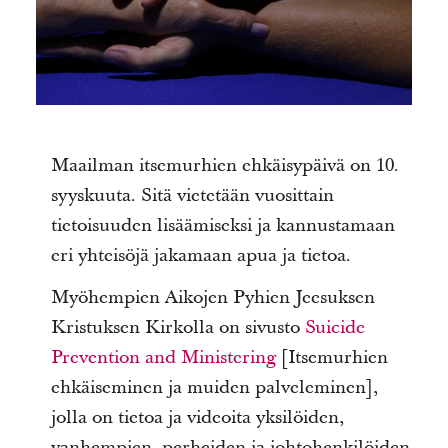
Maailman itsemurhien ehkäisypäivä on 10.
syyskuuta. Sitä vietetään vuosittain
tietoisuuden lisäämiseksi ja kannustamaan
eri yhteisöjä jakamaan apua ja tietoa.
Myöhempien Aikojen Pyhien Jeesuksen
Kristuksen Kirkolla on sivusto
Suicide
Prevention and Ministering
[Itsemurhien
ehkäiseminen ja muiden palveleminen],
jolla on tietoa ja videoita yksilöiden,
vanhempien, perheiden ja johtohenkilöiden