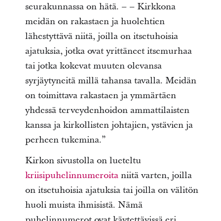
seurakunnassa on hätä. – – Kirkkona
meidän on rakastaen ja huolehtien
lähestyttävä niitä, joilla on itsetuhoisia
ajatuksia, jotka ovat yrittäneet itsemurhaa
tai jotka kokevat muuten olevansa
syrjäytyneitä millä tahansa tavalla. Meidän
on toimittava rakastaen ja ymmärtäen
yhdessä terveydenhoidon ammattilaisten
kanssa ja kirkollisten johtajien, ystävien ja
perheen tukemina.”
Kirkon sivustolla on lueteltu
kriisipuhelinnumeroita
niitä varten, joilla
on itsetuhoisia ajatuksia tai joilla on välitön
huoli muista ihmisistä. Nämä
puhelinnumerot ovat käytettävissä eri