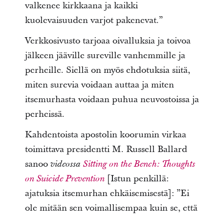
valkenee kirkkaana ja kaikki
kuolevaisuuden varjot pakenevat.”
Verkkosivusto tarjoaa oivalluksia ja toivoa
jälkeen jääville sureville vanhemmille ja
perheille. Siellä on myös ehdotuksia siitä,
miten surevia voidaan auttaa ja miten
itsemurhasta voidaan puhua neuvostoissa ja
perheissä.
Kahdentoista apostolin koorumin virkaa
toimittava presidentti M. Russell Ballard
sanoo
videossa
Sitting on the Bench:
Thoughts
[Istun penkillä:
on Suicide Prevention
ajatuksia itsemurhan ehkäisemisestä]: ”Ei
ole mitään sen voimallisempaa kuin se, että