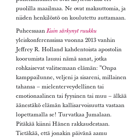
puolilla maailmaa. Ne ovat maksuttomia, ja
niiden henkilöstö on koulutettu auttamaan.
Puheessaan
Kuin särkynyt ruukku
yleiskonferenssissa vuonna 2013 vanhin
Jeffrey R. Holland kahdentoista apostolin
koorumista lausui nämä sanat, jotka
rohkaisevat valitsemaan elämän: ”Onpa
kamppailunne, veljeni ja sisareni, millainen
tahansa – mielenterveydellinen tai
emotionaalinen tai fyysinen tai muu – älkää
äänestäkö elämän kallisarvoisuutta vastaan
lopettamalla se! Turvatkaa Jumalaan.
Pitäkää kiinni Hänen rakkaudestaan.
Tietäkää, että jonakin päivänä aamu