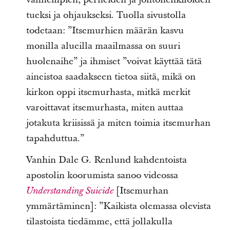
tueksi ja ohjaukseksi. Tuolla sivustolla
todetaan: ”Itsemurhien määrän kasvu
monilla alueilla maailmassa on suuri
huolenaihe” ja ihmiset ”voivat käyttää tätä
aineistoa
saadakseen tietoa siitä, mikä on
kirkon oppi itsemurhasta, mitkä merkit
varoittavat itsemurhasta, miten auttaa
jotakuta kriisissä ja miten toimia itsemurhan
tapahduttua.”
Vanhin Dale G. Renlund kahdentoista
apostolin koorumista sanoo videossa
[Itsemurhan
Understanding Suicide
ymmärtäminen]: ”Kaikista olemassa olevista
tilastoista tiedämme, että jollakulla