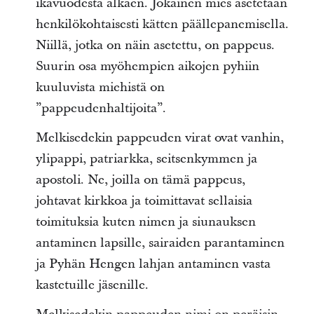
ikävuodesta alkaen. Jokainen mies asetetaan
henkilökohtaisesti kätten päällepanemisella.
Niillä, jotka on näin asetettu, on pappeus.
Suurin osa myöhempien aikojen pyhiin
kuuluvista miehistä on
”pappeudenhaltijoita”.
Melkisedekin pappeuden virat ovat vanhin,
ylipappi, patriarkka, seitsenkymmen ja
apostoli. Ne, joilla on tämä pappeus,
johtavat kirkkoa ja toimittavat sellaisia
toimituksia kuten nimen ja siunauksen
antaminen lapsille, sairaiden parantaminen
ja Pyhän Hengen lahjan antaminen vasta
kastetuille jäsenille.