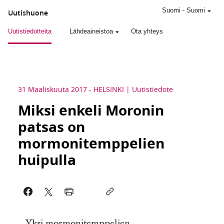
Suomi
-
Suomi
Uutishuone
Uutistiedotteita
Lähdeaineistoa
Ota yhteys
31 Maaliskuuta 2017
-
HELSINKI
Uutistiedote
Miksi enkeli Moronin
patsas on
mormonitemppelien
huipulla
Yksi mormonitemppelien