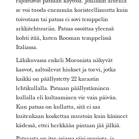
rajoittavat patsaan käyttöä. Joillakin alueilla
se voi tuoda enemmän koristeellisuutta kuin
toivotaan tai patsas ei sovi temppelin
arkkitehtuuriin. Patsas osoittaa yleensä
kohti itää, kuten Rooman temppelissä
Italiassa.
Lähikuvassa enkeli Moronista näkyvät
kasvot, aaltoilevat hiukset ja torvi, jotka
kaikki on päällystetty 22 karaatin
lehtikullalla. Patsaan päällystäminen
kullalla eli kultaaminen vie vain päivän.
Kun patsas on kullattu, sitä ei saa
kuitenkaan koskettaa muutoin kuin käsineet
kädessä, ettei herkkään pintaan jää jälkiä.
Patsaasta on itse asiassa viisi versiota, ja