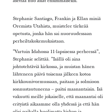
asettaa nuo asiat ensimmäiseksi.”
Stephanie Santiago, Frankin ja Ellan miniä
Oremista Utahista, muistelee tärkeää
opetusta, jonka hän sai nuoruudessaan
perheiltakokemuksistaan.
”Vartuin Idahossa 11-lapsisessa perheessä”,
Stephanie selittää. ”Isällä oli aina
johtotehtäviä kirkossa, ja muistan hänen
lähteneen päivä toisensa jälkeen kotoa
kirkkounivormussaan, paitaan ja solmioon
sonnustautuneena – paitsi maanantaisin. Isä
vakuutti meille jokaiselle, että maanantai oli
erityistä aikaamme olla yhdessä ja että hän
olisi paikalla huolimatta kirkon ja