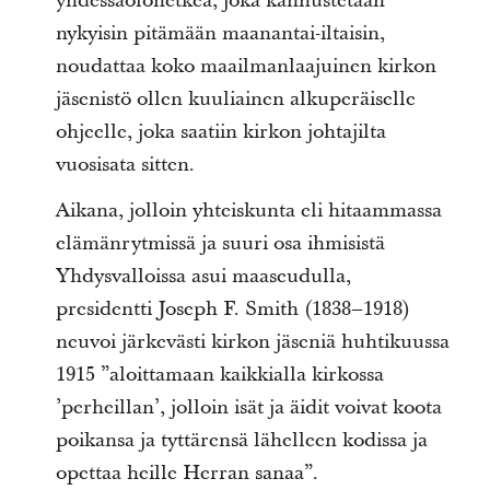
yhdessäolohetkeä, joka kannustetaan
nykyisin pitämään maanantai-iltaisin,
noudattaa koko maailmanlaajuinen kirkon
jäsenistö ollen kuuliainen alkuperäiselle
ohjeelle, joka saatiin kirkon johtajilta
vuosisata sitten.
Aikana, jolloin yhteiskunta eli hitaammassa
elämänrytmissä ja suuri osa ihmisistä
Yhdysvalloissa asui maaseudulla,
presidentti Joseph F. Smith (1838–1918)
neuvoi järkevästi kirkon jäseniä huhtikuussa
1915 ”aloittamaan kaikkialla kirkossa
’perheillan’, jolloin isät ja äidit voivat koota
poikansa ja tyttärensä lähelleen kodissa ja
opettaa heille Herran sanaa”.