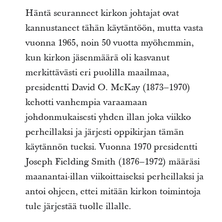
Häntä seuranneet kirkon johtajat ovat
kannustaneet tähän käytäntöön, mutta vasta
vuonna 1965, noin 50 vuotta myöhemmin,
kun kirkon jäsenmäärä oli kasvanut
merkittävästi eri puolilla maailmaa,
presidentti David O. McKay (1873–1970)
kehotti vanhempia varaamaan
johdonmukaisesti yhden illan joka viikko
perheillaksi ja järjesti oppikirjan tämän
käytännön tueksi. Vuonna 1970 presidentti
Joseph Fielding Smith (1876–1972) määräsi
maanantai-illan viikoittaiseksi perheillaksi ja
antoi ohjeen, ettei mitään kirkon toimintoja
tule järjestää tuolle illalle.