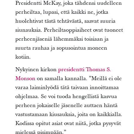
Presidentti McKay, joka tähdensi uudelleen
perheiltaa, lupasi, että kaikki ne, jotka
huolehtivat tästä tehtävästä, saavat suuria
siunauksia. Perheiltaoppiaiheet ovat tuoneet
perheenjäseniä lähemmäksi toisiaan ja
suurta rauhaa ja sopusointua moneen
kotiin.
Nykyinen kirkon
presidentti Thomas S.
Monson
on samalla kannalla. ”Meillä ei ole
varaa laiminlyödä tätä taivaan innoittamaa
ohjelmaa. Se voi tuoda hengellistä kasvua
perheen jokaiselle jäsenelle auttaen häntä
vastustamaan kiusauksia, joita on kaikkialla.
Kodissa opitut asiat ovat niitä, jotka pysyvät
mielessä pisimpään.”