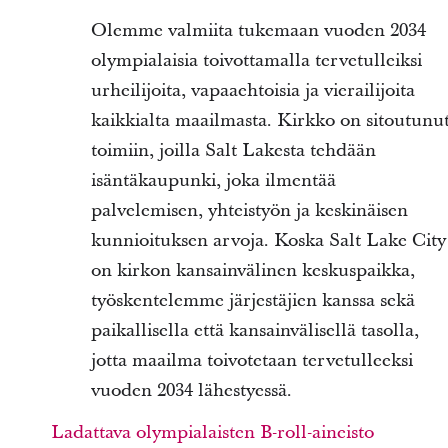
Olemme valmiita tukemaan vuoden 2034
olympialaisia toivottamalla tervetulleiksi
urheilijoita, vapaaehtoisia ja vierailijoita
kaikkialta maailmasta. Kirkko on sitoutunu
toimiin, joilla Salt Lakesta tehdään
isäntäkaupunki, joka ilmentää
palvelemisen, yhteistyön ja keskinäisen
kunnioituksen arvoja. Koska Salt Lake City
on kirkon kansainvälinen keskuspaikka,
työskentelemme järjestäjien kanssa sekä
paikallisella että kansainvälisellä tasolla,
jotta maailma toivotetaan tervetulleeksi
vuoden 2034 lähestyessä.
Ladattava olympialaisten B-roll-aineisto