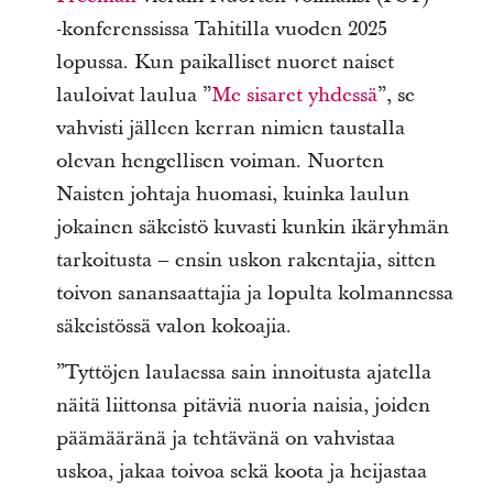
‑konferenssissa Tahitilla vuoden 2025
lopussa. Kun paikalliset nuoret naiset
lauloivat laulua ”
Me sisaret yhdessä
”, se
vahvisti jälleen kerran nimien taustalla
olevan hengellisen voiman. Nuorten
Naisten johtaja huomasi, kuinka laulun
jokainen säkeistö kuvasti kunkin ikäryhmän
tarkoitusta – ensin uskon rakentajia, sitten
toivon sanansaattajia ja lopulta kolmannessa
säkeistössä valon kokoajia.
”Tyttöjen laulaessa sain innoitusta ajatella
näitä liittonsa pitäviä nuoria naisia, joiden
päämääränä ja tehtävänä on vahvistaa
uskoa, jakaa toivoa sekä koota ja heijastaa