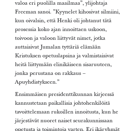
valoa eri puolilla maailmaa”, ylijohtaja
Freeman sanoi. ”Kyynelet kihosivat silmiini,
kun oivalsin, että Henki oli johtanut tätä
prosessia koko ajan innoittaen uskoon,
toivoon ja valoon liittyvät nimet, jotka
auttaisivat Jumalan tyttäriä elämään
Kristuksen opetuslapsina ja valmistaisivat
heitä liittymään elinikäiseen sisaruuteen,
jonka perustana on rakkaus –
Apuyhdistykseen.”
Ensimmäisen presidenttikunnan kirjeessä
kannustetaan paikallisia johtohenkilöitä
tavoittelemaan rukoillen innoitusta, kun he
järjestävät nuoret naiset seurakunnissaan
opetusta ja toimintoja varten. Eri ikäryhmät