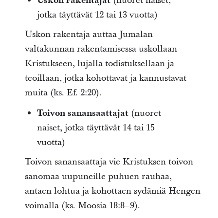
Uskon rakentajat
(nuoret naiset,
jotka täyttävät 12 tai 13 vuotta)
Uskon rakentaja auttaa Jumalan
valtakunnan rakentamisessa uskollaan
Kristukseen, lujalla todistuksellaan ja
teoillaan, jotka kohottavat ja kannustavat
muita (ks. Ef. 2:20).
Toivon sanansaattajat
(nuoret
naiset, jotka täyttävät 14 tai 15
vuotta)
Toivon sanansaattaja vie Kristuksen toivon
sanomaa uupuneille puhuen rauhaa,
antaen lohtua ja kohottaen sydämiä Hengen
voimalla (ks. Moosia 18:8–9).