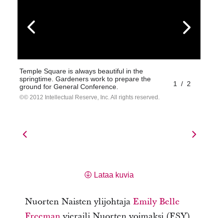
Temple Square is always beautiful in the
springtime. Gardeners work to prepare the
1
/
2
ground for General Conference.
© 2012 Intellectual Reserve, Inc. All rights reserved.
Lataa kuvia
Nuorten Naisten ylijohtaja
Emily Belle
Freeman
vieraili Nuorten voimaksi (FSY)