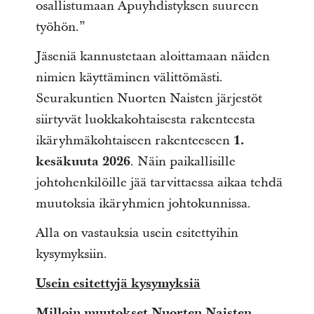
osallistumaan Apuyhdistyksen suureen
työhön.”
Jäseniä kannustetaan aloittamaan näiden
nimien käyttäminen välittömästi.
Seurakuntien Nuorten Naisten järjestöt
siirtyvät luokkakohtaisesta rakenteesta
ikäryhmäkohtaiseen rakenteeseen
1.
kesäkuuta 2026
. Näin paikallisille
johtohenkilöille jää tarvittaessa aikaa tehdä
muutoksia ikäryhmien johtokunnissa.
Alla on vastauksia usein esitettyihin
kysymyksiin.
Usein esitettyjä kysymyksiä
Milloin muutokset Nuorten Naisten