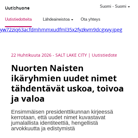
Suomi
-
Suomi
Uutishuone
Uutistiedotteita
Lähdeaineistoa
Ota yhteys
yw72ziq63acfdmhmmxudfml35x2fyzkvm9dcgxvy.jpeg
22 Huhtikuuta 2026
-
SALT LAKE CITY
Uutistiedote
Nuorten Naisten
ikäryhmien uudet nimet
tähdentävät uskoa, toivoa
ja valoa
Ensimmäisen presidenttikunnan kirjeessä
kerrotaan, että uudet nimet kuvastavat
jumalallista identiteettiä, hengellistä
arvokkuutta ja edistymistä