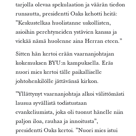
tarjolla olevaa spekulaation ja väärän tiedon
runsautta, presidentti Oaks kehotti heitä:
”Keskustelkaa huolistanne uskollisten,
asioihin perehtyneiden ystävien kanssa ja
viekää nämä huolenne aina Herran eteen.”
Sitten hän kertoi erään vaarnanjohtajan
kokemuksen BYU:n kampuksella. Eräs
nuori mies kertoi tälle paikalliselle
johtohenkilölle jättävänsä kirkon.
”Yllättynyt vaarnanjohtaja alkoi välittömästi
lausua syvällistä todistustaan
evankeliumista, joka oli tuonut hänelle niin
paljon iloa, rauhaa ja innoitusta”,
presidentti Oaks kertoi. ”Nuori mies istui