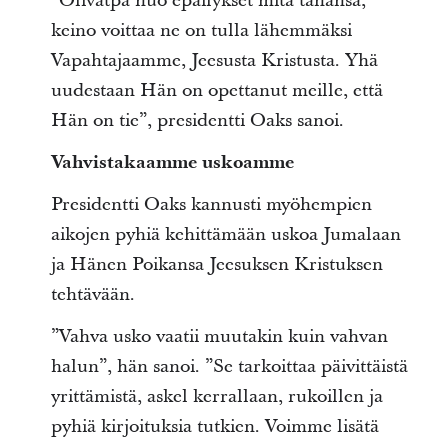
”Olivatpa nuo epäilykset mitä tahansa,
keino voittaa ne on tulla lähemmäksi
Vapahtajaamme, Jeesusta Kristusta. Yhä
uudestaan Hän on opettanut meille, että
Hän on tie”, presidentti Oaks sanoi.
Vahvistakaamme uskoamme
Presidentti Oaks kannusti myöhempien
aikojen pyhiä kehittämään uskoa Jumalaan
ja Hänen Poikansa Jeesuksen Kristuksen
tehtävään.
”Vahva usko vaatii muutakin kuin vahvan
halun”, hän sanoi. ”Se tarkoittaa päivittäistä
yrittämistä, askel kerrallaan, rukoillen ja
pyhiä kirjoituksia tutkien. Voimme lisätä