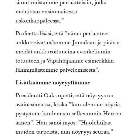
sitoutumistamme periaatteisiin, jotka
mainitaan ensimmäisessä
uskonkappaleessa.”
Profeetta lisäsi, että ”nämä periaatteet
ankkuroivat uskomme Jumalaan ja pitävät
meidät ankkuroituneina evankeliumin
totuuteen ja Vapahtajamme esimerkkiin
lähimmäistemme palvelemisesta”.
Lisätkäämme nöyryyttämme
Presidentti Oaks opetti, että nöyryys on
avainasemassa, koska ”kun olemme nöyriä,
pystymme kuulemaan selkeämmin Herran
äänen”. Hän sanoi myös: ”Huolehtikaa
muiden tarpeista, niin nöyryys seuraa.”