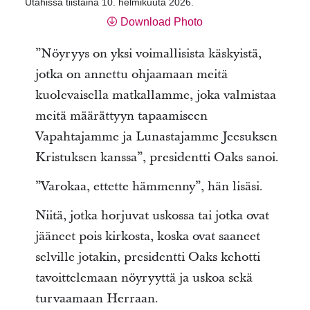
Utahissa tiistaina 10. helmikuuta 2026.
Download Photo
”Nöyryys on yksi voimallisista käskyistä,
jotka on annettu ohjaamaan meitä
kuolevaisella matkallamme, joka valmistaa
meitä määrättyyn tapaamiseen
Vapahtajamme ja Lunastajamme Jeesuksen
Kristuksen kanssa”, presidentti Oaks sanoi.
”Varokaa, ettette hämmenny”, hän lisäsi.
Niitä, jotka horjuvat uskossa tai jotka ovat
jääneet pois kirkosta, koska ovat saaneet
selville jotakin, presidentti Oaks kehotti
tavoittelemaan nöyryyttä ja uskoa sekä
turvaamaan Herraan.