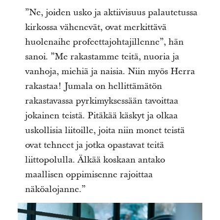
”Ne, joiden usko ja aktiivisuus palautetussa
kirkossa vähenevät, ovat merkittävä
huolenaihe profeettajohtajillenne”, hän
sanoi. ”Me rakastamme teitä, nuoria ja
vanhoja, miehiä ja naisia. Niin myös Herra
rakastaa! Jumala on hellittämätön
rakastavassa pyrkimyksessään tavoittaa
jokainen teistä. Pitäkää käskyt ja olkaa
uskollisia liitoille, joita niin monet teistä
ovat tehneet ja jotka opastavat teitä
liittopolulla. Älkää koskaan antako
maallisen oppimisenne rajoittaa
näköalojanne.”