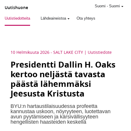
Suomi
-
Suomi
Uutishuone
Uutistiedotteita
Lähdeaineistoa
Ota yhteys
10 Helmikuuta 2026
-
SALT LAKE CITY
Uutistiedote
Presidentti Dallin H. Oaks
kertoo neljästä tavasta
päästä lähemmäksi
Jeesusta Kristusta
BYU:n hartaustilaisuudessa profeetta
kannustaa uskoon, nöyryyteen, luotettavan
avun pyytämiseen ja kärsivällisyyteen
hengellisten haasteiden keskellä