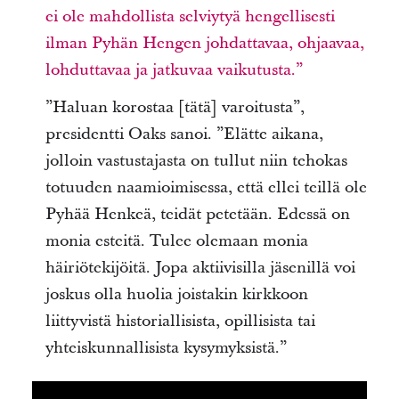
ei ole mahdollista selviytyä hengellisesti
ilman Pyhän Hengen johdattavaa, ohjaavaa,
lohduttavaa ja jatkuvaa vaikutusta.”
”Haluan korostaa [tätä] varoitusta”,
presidentti Oaks sanoi. ”Elätte aikana,
jolloin vastustajasta on tullut niin tehokas
totuuden naamioimisessa, että ellei teillä ole
Pyhää Henkeä, teidät petetään. Edessä on
monia esteitä. Tulee olemaan monia
häiriötekijöitä. Jopa aktiivisilla jäsenillä voi
joskus olla huolia joistakin kirkkoon
liittyvistä historiallisista, opillisista tai
yhteiskunnallisista kysymyksistä.”