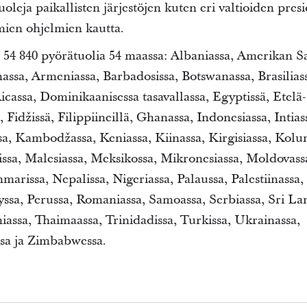
oleja paikallisten järjestöjen kuten eri valtioiden pres
mien ohjelmien kautta.
n 54 840 pyörätuolia 54 maassa: Albaniassa, Amerikan S
assa, Armeniassa, Barbadosissa, Botswanassa, Brasilias
icassa, Dominikaanisessa tasavallassa, Egyptissä, Etelä-
, Fidžissä, Filippiineillä, Ghanassa, Indonesiassa, Intias
sa, Kambodžassa, Keniassa, Kiinassa, Kirgisiassa, Kolu
issa, Malesiassa, Meksikossa, Mikronesiassa, Moldovass
rissa, Nepalissa, Nigeriassa, Palaussa, Palestiinassa,
ssa, Perussa, Romaniassa, Samoassa, Serbiassa, Sri La
assa, Thaimaassa, Trinidadissa, Turkissa, Ukrainassa,
ssa ja Zimbabwessa.