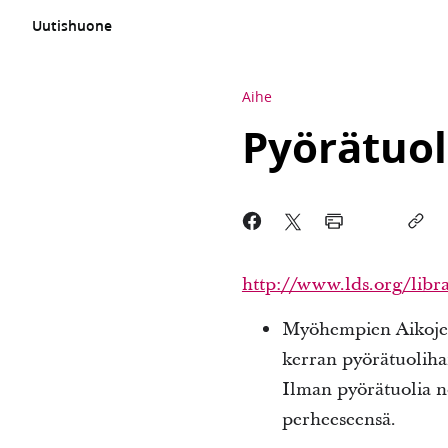
Uutishuone
Aihe
Pyörätuol
http://www.lds.org/libra
Myöhempien Aikojen
kerran pyörätuoliha
Ilman pyörätuolia no
perheeseensä.