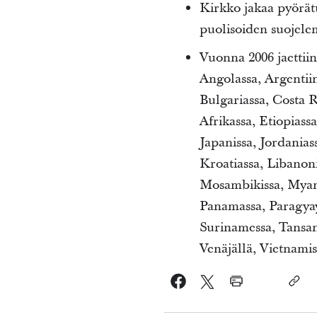
Kirkko jakaa pyörätu
puolisoiden suojele
Vuonna 2006 jaettii
Angolassa, Argentiin
Bulgariassa, Costa R
Afrikassa, Etiopiassa
Japanissa, Jordanias
Kroatiassa, Libanon
Mosambikissa, Myanma
Panamassa, Paragyay
Surinamessa, Tansani
Venäjällä, Vietnami