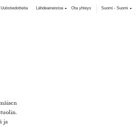
Uutistiedotteita
Lähdeaineistoa
Ota yhteys
Suomi
-
Suomi
mmäisen
tuolin.
ä ja