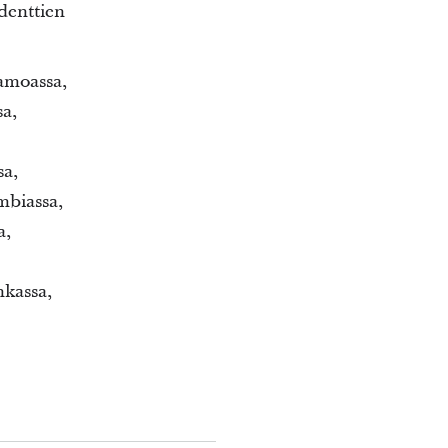
identtien
amoassa,
sa,
sa,
mbiassa,
a,
nkassa,