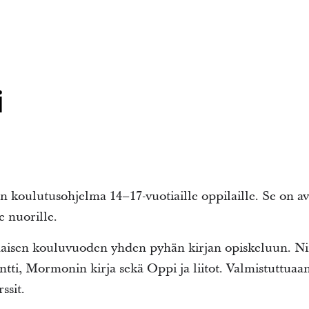
i
 koulutusohjelma 14–17-vuotiaille oppilaille. Se on av
e nuorille.
naisen kouluvuoden yhden pyhän kirjan opiskeluun. Ni
ntti, Mormonin kirja sekä Oppi ja liitot. Valmistuttuaa
ssit.