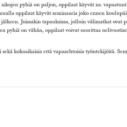
aikojen pyhiä on paljon, oppilaat käyvät ns. vapaatun
ualla oppilaat käyvät seminaaria joko ennen koulupäi
lkeen. Joissakin tapauksissa, jolloin välimatkat ovat pitk
en pyhiä on vähän, oppilaat voivat suorittaa nelivuoti
i sekä kokoaikaisia että vapaaehtoisia työntekijöitä. Se