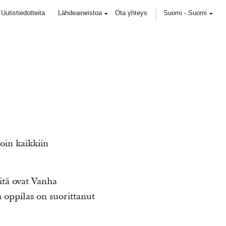
Uutistiedotteita
Lähdeaineistoa
Ota yhteys
Suomi
-
Suomi
oin kaikkiin
itä ovat Vanha
n oppilas on suorittanut