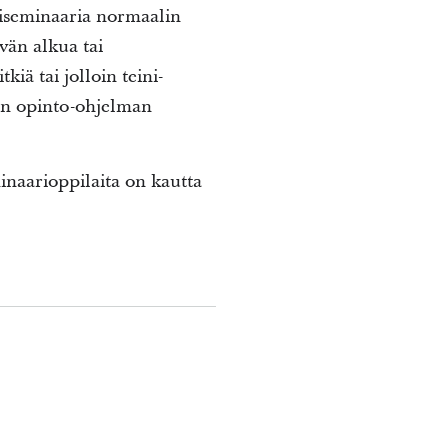
tiseminaaria normaalin
vän alkua tai
iä tai jolloin teini-
sen opinto-ohjelman
minaarioppilaita on kautta