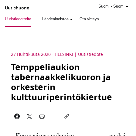
Suomi
-
Suomi
Uutishuone
Uutistiedotteita
Lähdeaineistoa
Ota yhteys
27 Huhtikuuta 2020
-
HELSINKI
Uutistiedote
Temppeliaukion
tabernaakkelikuoron ja
orkesterin
kulttuuriperintökiertue
Koronaviruspandemian vuoksi