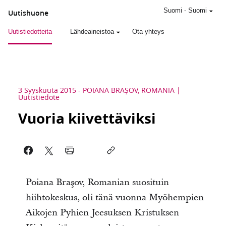
Suomi
-
Suomi
Uutishuone
Uutistiedotteita
Lähdeaineistoa
Ota yhteys
3 Syyskuuta 2015
-
POIANA BRAŞOV, ROMANIA
Uutistiedote
Vuoria kiivettäviksi
Poiana Braşov, Romanian suosituin
hiihtokeskus, oli tänä vuonna Myöhempien
Aikojen Pyhien Jeesuksen Kristuksen