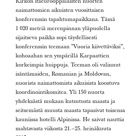
Kirkon itäeurooppalaisten nuorten
naimattomien aikuisten vuosittaisen
konferenssin tapahtumapaikkana. Tämä
1 020 metriä merenpinnan yläpuolella
sijaitseva paikka sopi täydellisesti
konferenssin teemaan ”Vuoria kiivettäviksi”,
kohoaahan sen ympärillä Karpaattien
korkeimpia huippuja. Teeman oli valinnut
isäntämaiden, Romanian ja Moldovan,
nuorista naimattomista aikuisista koostuva
koordinointikomitea. Yli 150 nuorta
yhdeksästä mukaan kutsutusta maasta ja
seitsemästä muusta maasta tapasivat toisensa
kauniissa hotelli Alpinissa. He saivat nauttia
mahtavasta viikosta 21.–25. heinäkuuta