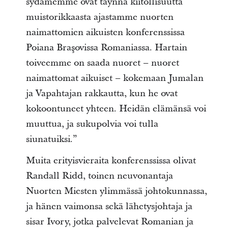
sydämemme ovat täynnä kiitollisuutta
muistorikkaasta ajastamme nuorten
naimattomien aikuisten konferenssissa
Poiana Braşovissa Romaniassa. Hartain
toiveemme on saada nuoret – nuoret
naimattomat aikuiset – kokemaan Jumalan
ja Vapahtajan rakkautta, kun he ovat
kokoontuneet yhteen. Heidän elämänsä voi
muuttua, ja sukupolvia voi tulla
siunatuiksi.”
Muita erityisvieraita konferenssissa olivat
Randall Ridd, toinen neuvonantaja
Nuorten Miesten ylimmässä johtokunnassa,
ja hänen vaimonsa sekä lähetysjohtaja ja
sisar Ivory, jotka palvelevat Romanian ja