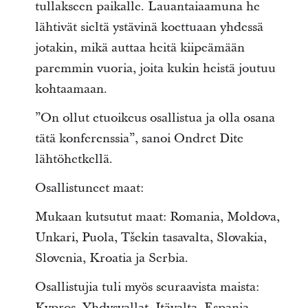
tullakseen paikalle. Lauantaiaamuna he
lähtivät sieltä ystävinä koettuaan yhdessä
jotakin, mikä auttaa heitä kiipeämään
paremmin vuoria, joita kukin heistä joutuu
kohtaamaan.
”On ollut etuoikeus osallistua ja olla osana
tätä konferenssia”, sanoi Ondret Dite
lähtöhetkellä.
Osallistuneet maat:
Mukaan kutsutut maat: Romania, Moldova,
Unkari, Puola, Tšekin tasavalta, Slovakia,
Slovenia, Kroatia ja Serbia.
Osallistujia tuli myös seuraavista maista:
Kypros, Yhdysvallat, Itävalta, Espanja,