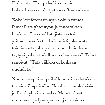
Unkarista. Hän palveli aiemmin
kokoaikaisessa lähetystyössä Romaniassa.
Koko konferenssin ajan voitiin tuntea
ihmeellistä yhteistyön ja innostuksen
henkeä. Eräs osallistujista kertoi
yrittäneensä ”ottaa kaiken irti jokaisesta
toiminnasta joka päivä ennen kuin hänen
täytyisi palata todelliseen elämäänsä”. Toiset
sanoivat: ”Tätä viikkoa ei koskaan
unohdeta.”
Nuoret saapuivat paikalle suurin odotuksin
tiistaina iltapäivällä. He olivat muukalaisia,
joilla oli yhteinen usko. Monet olivat
uhranneet paljon ajastaan ja varoistaan