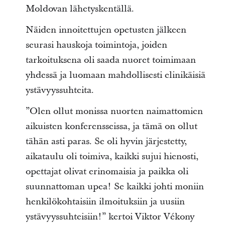
Moldovan lähetyskentällä.
Näiden innoitettujen opetusten jälkeen
seurasi hauskoja toimintoja, joiden
tarkoituksena oli saada nuoret toimimaan
yhdessä ja luomaan mahdollisesti elinikäisiä
ystävyyssuhteita.
”Olen ollut monissa nuorten naimattomien
aikuisten konferensseissa, ja tämä on ollut
tähän asti paras. Se oli hyvin järjestetty,
aikataulu oli toimiva, kaikki sujui hienosti,
opettajat olivat erinomaisia ja paikka oli
suunnattoman upea! Se kaikki johti moniin
henkilökohtaisiin ilmoituksiin ja uusiin
ystävyyssuhteisiin!” kertoi Viktor Vékony