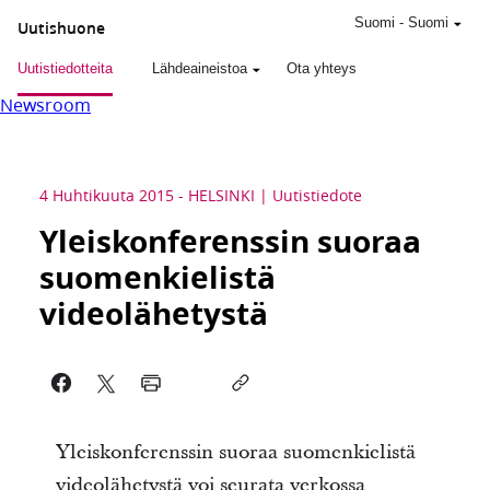
Suomi
-
Suomi
Uutishuone
Uutistiedotteita
Lähdeaineistoa
Ota yhteys
Newsroom
4 Huhtikuuta 2015
-
HELSINKI
Uutistiedote
Yleiskonferenssin suoraa
suomenkielistä
videolähetystä
Yleiskonferenssin suoraa suomenkielistä
videolähetystä voi seurata verkossa