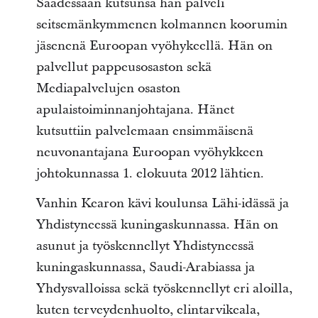
Saadessaan kutsunsa hän palveli
seitsemänkymmenen kolmannen koorumin
jäsenenä Euroopan vyöhykeellä. Hän on
palvellut pappeusosaston sekä
Mediapalvelujen osaston
apulaistoiminnanjohtajana. Hänet
kutsuttiin palvelemaan ensimmäisenä
neuvonantajana Euroopan vyöhykkeen
johtokunnassa 1. elokuuta 2012 lähtien.
Vanhin Kearon kävi koulunsa Lähi-idässä ja
Yhdistyneessä kuningaskunnassa. Hän on
asunut ja työskennellyt Yhdistyneessä
kuningaskunnassa, Saudi-Arabiassa ja
Yhdysvalloissa sekä työskennellyt eri aloilla,
kuten terveydenhuolto, elintarvikeala,