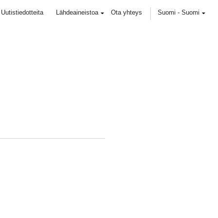
Uutistiedotteita
Lähdeaineistoa
Ota yhteys
Suomi
-
Suomi