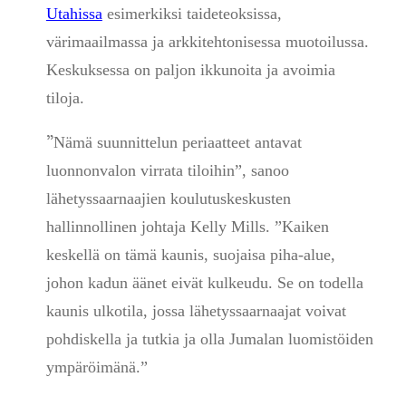
Utahissa
esimerkiksi taideteoksissa,
värimaailmassa ja arkkitehtonisessa muotoilussa.
Keskuksessa on paljon ikkunoita ja avoimia
tiloja.
”
Nämä suunnittelun periaatteet antavat
luonnonvalon virrata tiloihin”, sanoo
lähetyssaarnaajien koulutuskeskusten
hallinnollinen johtaja Kelly Mills. ”Kaiken
keskellä on tämä kaunis, suojaisa piha-alue,
johon kadun äänet eivät kulkeudu. Se on todella
kaunis ulkotila, jossa lähetyssaarnaajat voivat
pohdiskella ja tutkia ja olla Jumalan luomistöiden
ympäröimänä.”