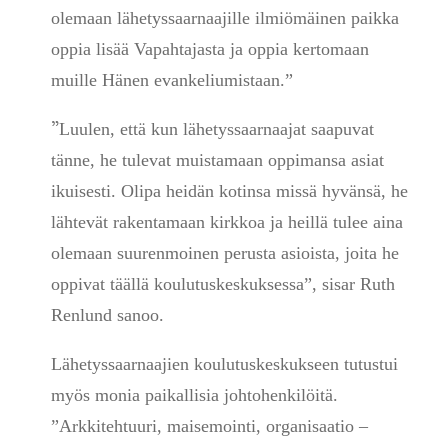
olemaan lähetyssaarnaajille ilmiömäinen paikka
oppia lisää Vapahtajasta ja oppia kertomaan
muille Hänen evankeliumistaan.”
”
Luulen, että kun lähetyssaarnaajat saapuvat
tänne, he tulevat muistamaan oppimansa asiat
ikuisesti. Olipa heidän kotinsa missä hyvänsä, he
lähtevät rakentamaan kirkkoa ja heillä tulee aina
olemaan suurenmoinen perusta asioista, joita he
oppivat täällä koulutuskeskuksessa”, sisar Ruth
Renlund sanoo.
Lähetyssaarnaajien koulutuskeskukseen tutustui
myös monia paikallisia johtohenkilöitä.
”Arkkitehtuuri, maisemointi, organisaatio –