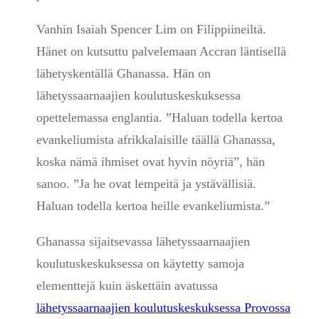
Vanhin Isaiah Spencer Lim
on Filippiineiltä.
Hänet on kutsuttu palvelemaan Accran läntisellä
lähetyskentällä Ghanassa. Hän on
lähetyssaarnaajien koulutuskeskuksessa
opettelemassa englantia. ”Haluan todella kertoa
evankeliumista afrikkalaisille täällä Ghanassa,
koska nämä ihmiset ovat hyvin nöyriä”, hän
sanoo. ”Ja he ovat lempeitä ja ystävällisiä.
Haluan todella kertoa heille evankeliumista.”
Ghanassa sijaitsevassa lähetyssaarnaajien
koulutuskeskuksessa on käytetty samoja
elementtejä kuin äskettäin avatussa
lähetyssaarnaajien koulutuskeskuksessa Provossa