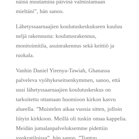
näinä muutamina päivinä valmistamaan
mieltäni”, hän sanoo.
Lähetyssaarnaajien koulutuskeskukseen kuuluu
neljä rakennusta: koulutusrakennus,
monitoimitila, asuinrakennus sekä keittiö ja
ruokala.
Vanhin Daniel Yirenya-Tawiah, Ghanassa
palveleva vyöhykeseitsenkymmen, sanoo, että
uusi lähetyssaarnaajien koulutuskeskus on
tarkoitettu ottamaan huomioon kirkon kasvu
alueella. ”Muistelen aikaa vuosia sitten, jolloin
liityin kirkkoon. Meillä oli tuskin omaa kappelia.
Meidän jumalanpalveluksemme pidettiin
vuokratiloissa”, hän sanoo. ”Tuntuu