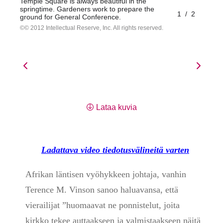
Temple Square is always beautiful in the
springtime. Gardeners work to prepare the
1
/
2
ground for General Conference.
© 2012 Intellectual Reserve, Inc. All rights reserved.
Lataa kuvia
Ladattava video tiedotusvälineitä varten
Afrikan läntisen vyöhykkeen johtaja, vanhin
Terence M. Vinson sanoo haluavansa, että
vierailijat ”huomaavat ne ponnistelut, joita
kirkko tekee auttaakseen ja valmistaakseen näitä