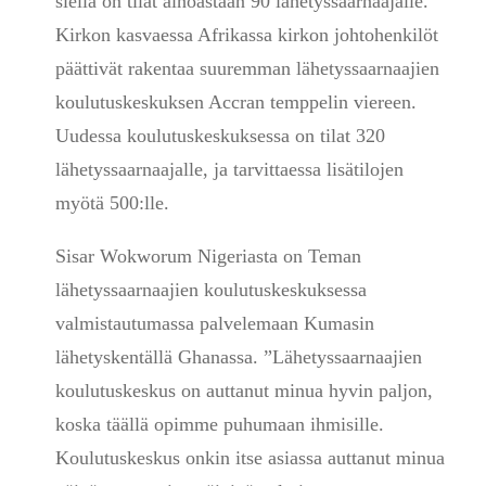
siellä on tilat ainoastaan 90 lähetyssaarnaajalle.
Kirkon kasvaessa Afrikassa kirkon johtohenkilöt
päättivät rakentaa suuremman lähetyssaarnaajien
koulutuskeskuksen Accran temppelin viereen.
Uudessa koulutuskeskuksessa on tilat 320
lähetyssaarnaajalle, ja tarvittaessa lisätilojen
myötä 500:lle.
Sisar Wokworum Nigeriasta on Teman
lähetyssaarnaajien koulutuskeskuksessa
valmistautumassa palvelemaan Kumasin
lähetyskentällä Ghanassa. ”Lähetyssaarnaajien
koulutuskeskus on auttanut minua hyvin paljon,
koska täällä opimme puhumaan ihmisille.
Koulutuskeskus onkin itse asiassa auttanut minua