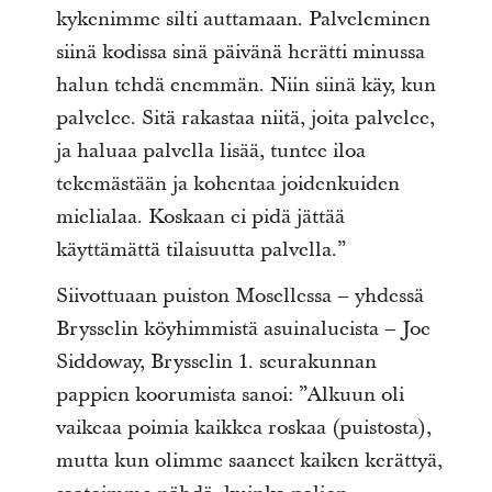
kykenimme silti auttamaan. Palveleminen
siinä kodissa sinä päivänä herätti minussa
halun tehdä enemmän. Niin siinä käy, kun
palvelee. Sitä rakastaa niitä, joita palvelee,
ja haluaa palvella lisää, tuntee iloa
tekemästään ja kohentaa joidenkuiden
mielialaa. Koskaan ei pidä jättää
käyttämättä tilaisuutta palvella.”
Siivottuaan puiston Mosellessa – yhdessä
Brysselin köyhimmistä asuinalueista – Joe
Siddoway, Brysselin 1. seurakunnan
pappien koorumista sanoi: ”Alkuun oli
vaikeaa poimia kaikkea roskaa (puistosta),
mutta kun olimme saaneet kaiken kerättyä,