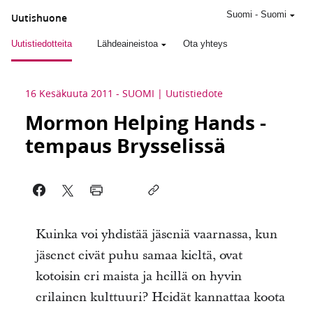
Suomi
-
Suomi
Uutishuone
Uutistiedotteita
Lähdeaineistoa
Ota yhteys
16 Kesäkuuta 2011
-
SUOMI
Uutistiedote
Mormon Helping Hands -
tempaus Brysselissä
Kuinka voi yhdistää jäseniä vaarnassa, kun
jäsenet eivät puhu samaa kieltä, ovat
kotoisin eri maista ja heillä on hyvin
erilainen kulttuuri? Heidät kannattaa koota