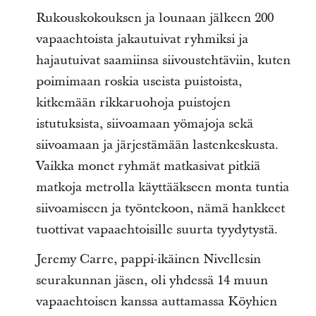
Rukouskokouksen ja lounaan jälkeen 200
vapaaehtoista jakautuivat ryhmiksi ja
hajautuivat saamiinsa siivoustehtäviin, kuten
poimimaan roskia useista puistoista,
kitkemään rikkaruohoja puistojen
istutuksista, siivoamaan yömajoja sekä
siivoamaan ja järjestämään lastenkeskusta.
Vaikka monet ryhmät matkasivat pitkiä
matkoja metrolla käyttääkseen monta tuntia
siivoamiseen ja työntekoon, nämä hankkeet
tuottivat vapaaehtoisille suurta tyydytystä.
Jeremy Carre, pappi-ikäinen Nivellesin
seurakunnan jäsen, oli yhdessä 14 muun
vapaaehtoisen kanssa auttamassa Köyhien