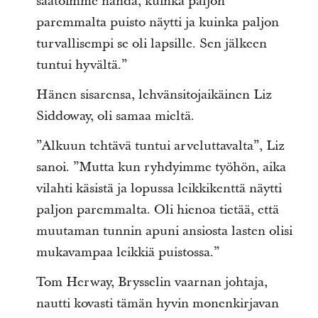
saatoimme nähdä, kuinka paljon
paremmalta puisto näytti ja kuinka paljon
turvallisempi se oli lapsille. Sen jälkeen
tuntui hyvältä.”
Hänen sisarensa, lehvänsitojaikäinen Liz
Siddoway, oli samaa mieltä.
”Alkuun tehtävä tuntui arveluttavalta”, Liz
sanoi. ”Mutta kun ryhdyimme työhön, aika
vilahti käsistä ja lopussa leikkikenttä näytti
paljon paremmalta. Oli hienoa tietää, että
muutaman tunnin apuni ansiosta lasten olisi
mukavampaa leikkiä puistossa.”
Tom Herway, Brysselin vaarnan johtaja,
nautti kovasti tämän hyvin monenkirjavan