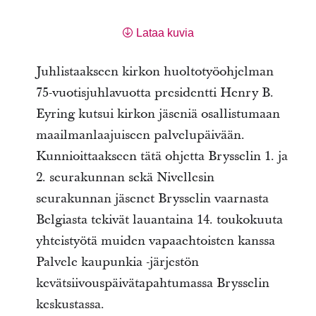
Lataa kuvia
Juhlistaakseen kirkon huoltotyöohjelman
75-vuotisjuhlavuotta presidentti Henry B.
Eyring kutsui kirkon jäseniä osallistumaan
maailmanlaajuiseen palvelupäivään.
Kunnioittaakseen tätä ohjetta Brysselin 1. ja
2. seurakunnan sekä Nivellesin
seurakunnan jäsenet Brysselin vaarnasta
Belgiasta tekivät lauantaina 14. toukokuuta
yhteistyötä muiden vapaaehtoisten kanssa
Palvele kaupunkia -järjestön
kevätsiivouspäivätapahtumassa Brysselin
keskustassa.