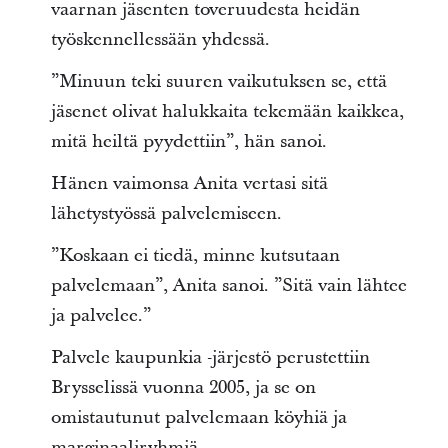
vaarnan jäsenten toveruudesta heidän
työskennellessään yhdessä.
”Minuun teki suuren vaikutuksen se, että
jäsenet olivat halukkaita tekemään kaikkea,
mitä heiltä pyydettiin”, hän sanoi.
Hänen vaimonsa Anita vertasi sitä
lähetystyössä palvelemiseen.
”Koskaan ei tiedä, minne kutsutaan
palvelemaan”, Anita sanoi. ”Sitä vain lähtee
ja palvelee.”
Palvele kaupunkia -järjestö perustettiin
Brysselissä vuonna 2005, ja se on
omistautunut palvelemaan köyhiä ja
marginaaliryhmiä.