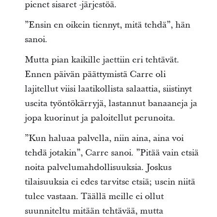
pienet sisaret -järjestöä.
”Ensin en oikein tiennyt, mitä tehdä”, hän
sanoi.
Mutta pian kaikille jaettiin eri tehtävät.
Ennen päivän päättymistä Carre oli
lajitellut viisi laatikollista salaattia, siistinyt
useita työntökärryjä, lastannut banaaneja ja
jopa kuorinut ja paloitellut perunoita.
”Kun haluaa palvella, niin aina, aina voi
tehdä jotakin”, Carre sanoi. ”Pitää vain etsiä
noita palvelumahdollisuuksia. Joskus
tilaisuuksia ei edes tarvitse etsiä; usein niitä
tulee vastaan. Täällä meille ei ollut
suunniteltu mitään tehtävää, mutta