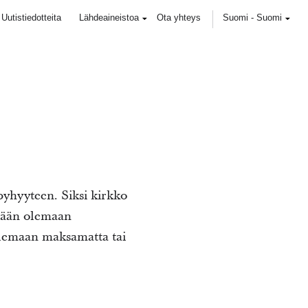
Uutistiedotteita
Lähdeaineistoa
Ota yhteys
Suomi
-
Suomi
hyyteen. Siksi kirkko
eniään olemaan
olemaan maksamatta tai