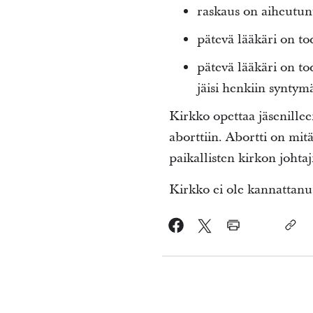
raskaus on aiheutunut
pätevä lääkäri on to
pätevä lääkäri on to
jäisi henkiin syntym
Kirkko opettaa jäsenillee
aborttiin. Abortti on mitä
paikallisten kirkon johta
Kirkko ei ole kannattanut 