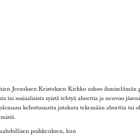
en Jeesuksen Kristuksen Kirkko uskoo ihmiselämän py
ta tai sosiaalisista syistä tehtyä aborttia ja neuvoo jäs
i olemaan kehottamatta jotakuta tekemään aborttia tai 
emistä.
n mahdollisen poikkeuksen, kun