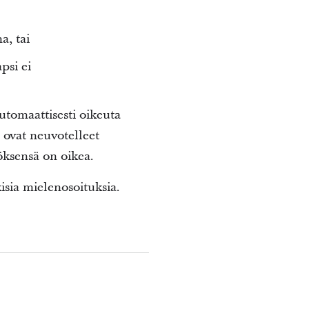
a, tai
psi ei
utomaattisesti oikeuta
t ovat neuvotelleet
töksensä on oikea.
kisia mielenosoituksia.