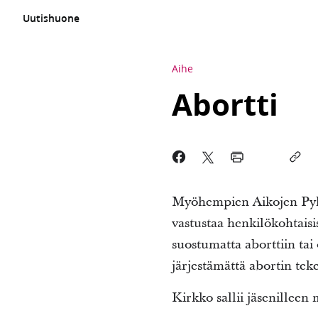
Uutishuone
Aihe
Abortti
Myöhempien Aikojen Pyhi
vastustaa henkilökohtaisis
suostumatta aborttiin ta
järjestämättä abortin tek
Kirkko sallii jäsenillee