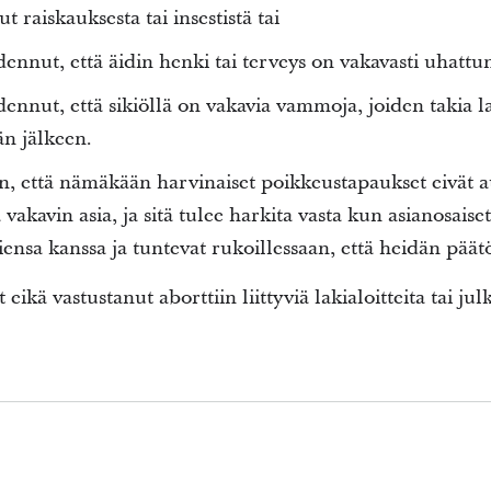
 raiskauksesta tai insestistä tai
dennut, että äidin henki tai terveys on vakavasti uhattun
dennut, että sikiöllä on vakavia vammoja, joiden takia la
än jälkeen.
n, että nämäkään harvinaiset poikkeustapaukset eivät a
 vakavin asia, ja sitä tulee harkita vasta kun asianosaise
jiensa kanssa ja tuntevat rukoillessaan, että heidän pää
eikä vastustanut aborttiin liittyviä lakialoitteita tai jul