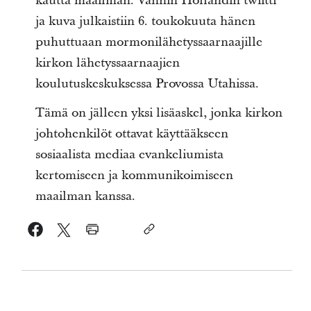
kautta maailman. Vanhin Hollandin twiitti
ja kuva julkaistiin 6. toukokuuta hänen
puhuttuaan mormonilähetyssaarnaajille
kirkon lähetyssaarnaajien
koulutuskeskuksessa Provossa Utahissa.
Tämä on jälleen yksi lisäaskel, jonka kirkon
johtohenkilöt ottavat käyttääkseen
sosiaalista mediaa evankeliumista
kertomiseen ja kommunikoimiseen
maailman kanssa.