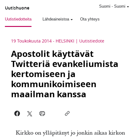
Suomi
-
Suomi
Uutishuone
Uutistiedotteita
Lähdeaineistoa
Ota yhteys
19 Toukokuuta 2014
-
HELSINKI
Uutistiedote
Apostolit käyttävät
Twitteriä evankeliumista
kertomiseen ja
kommunikoimiseen
maailman kanssa
Kirkko on ylläpitänyt jo jonkin aikaa kirkon