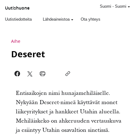
Suomi
-
Suomi
Uutishuone
Uutistiedotteita
Lähdeaineistoa
Ota yhteys
Aihe
Deseret
Entisaikojen nimi hunajamehiläiselle.
Nykyään Deseret-nimeä käyttävät monet
liikeyritykset ja hankkeet Utahin alueella.
Mehiläiskeko on ahkeruuden vertauskuva
ja esiintyy Utahin osavaltion sinetissä.