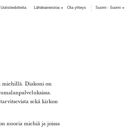
Uutistiedotteita
Lähdeaineistoa
Ota yhteys
Suomi
-
Suomi
a miehillä. Diakoni on
jumalanpalveluksissa.
arvitsevista sekä kirkon
on nuoria miehiä ja joissa