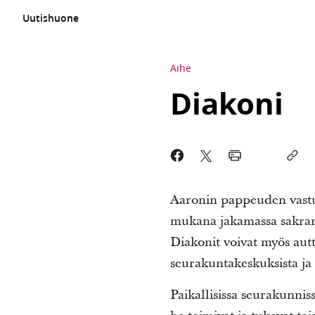
Uutishuone
Aihe
Diakoni
Aaronin pappeuden vastuu
mukana jakamassa sakrame
Diakonit voivat myös aut
seurakuntakeskuksista ja
Paikallisissa seurakunnis