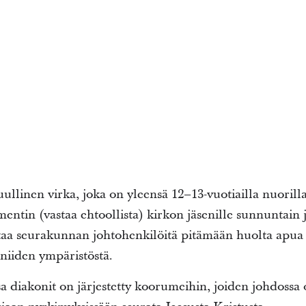
llinen virka, joka on yleensä 12–13-vuotiailla nuorill
ntin (vastaa ehtoollista) kirkon jäsenille sunnuntain 
taa seurakunnan johtohenkilöitä pitämään huolta apua t
 niiden ympäristöstä.
sa diakonit on järjestetty koorumeihin, joiden johdossa 