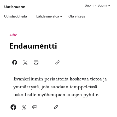
Suomi
-
Suomi
Uutishuone
Uutistiedotteita
Lähdeaineistoa
Ota yhteys
Aihe
Endaumentti
Evankeliumin periaatteita koskevaa tietoa ja
ymmärrystä, jota suodaan temppeleissä
uskollisille myöhempien aikojen pyhille.