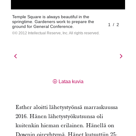
Temple Square is always beautiful in the
springtime. Gardeners work to prepare the
1
/
2
ground for General Conference.
© 2012 Intellectual Reserve, Inc. All rights reserved.
Lataa kuvia
Esther aloitti lähetystyönsä marraskuussa
2016. Hänen lähetystyökutsunsa oli
kuitenkin hieman erilainen. Hänellä on
Downin oireyhtymä. Hänet kutsuttiin 25-