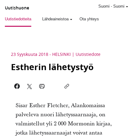
Suomi
-
Suomi
Uutishuone
Uutistiedotteita
Lähdeaineistoa
Ota yhteys
23 Syyskuuta 2018
-
HELSINKI
Uutistiedote
Estherin lähetystyö
Sisar Esther Fletcher, Alankomaissa
palveleva nuori lähetyssaarnaaja, on
valmistellut yli 2 000 Mormonin kirjaa,
jotka lähetyssaarnaajat voivat antaa