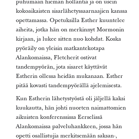
puhumaan hieman hollantia ja on usein
kokoaikaisten sisarlähetyssaarnaajien kanssa
opettamassa. Opetuksilla Esther kuuntelee
aiheita, jotka hän on merkinnyt Mormonin
kirjaan, ja lukee sitten nuo kohdat. Koska
pyöräily on yleisin matkantekotapa
Alankomaissa, Fletcherit ostivat
tandempyörän, jota sisaret käyttävät
Estherin ollessa heidän mukanaan. Esther
pitää kovasti tandempyörällä ajelemisesta.
Kun Estherin lähetystyöstä oli jäljellä kaksi
kuukautta, hän johti nuorten naimattomien
aikuisten konferenssissa Eerselissä
Alankomaissa palveluhankkeen, jossa hän
opetti osallistujia merkitsemään saksan-,