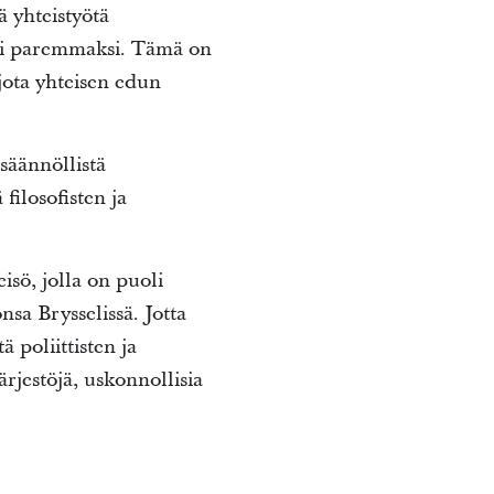
 yhteistyötä
isi paremmaksi. Tämä on
rjota yhteisen edun
säännöllistä
filosofisten ja
sö, jolla on puoli
sa Brysselissä. Jotta
 poliittisten ja
rjestöjä, uskonnollisia