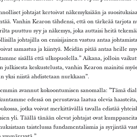
olliset johtajat kertoivat näkemyksiään ja suosituksiaan
jintää. Vanhin Kearon tähdensi, että on tärkeää tarjota n
lta puuttuu syy ja näkemys, joka auttaisi heitä tekemä
llisilla johtajilla on ensisijainen vastuu antaa johtamis
 voivat samastua ja kiintyä. Meidän pitää antaa heille my
amme sisällä että ulkopuolella.” Aikana, jolloin vaikut
in julkisesta keskustelusta, vanhin Kearon mainitsi myös
un yksi niistä ahdistetaan nurkkaan”.
iemmin avannut kokoontumisen sanomalla: ”Tämä dial
untamme edessä on perustavaa laatua olevia haasteita, 
ukossa, jotka voivat merkittävällä tavalla edistää yhteis
ksien yli. Täällä tänään olevat johtajat ovat kumppane
ksistaan taistelussa fundamentalismia ja syrjintää vas
ja ymmärrystä.”