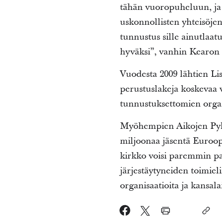
tähän vuoropuheluun, ja 
uskonnollisten yhteisöje
tunnustus sille ainutlaatu
hyväksi”, vanhin Kearon 
Vuodesta 2009 lähtien Li
perustuslakeja koskevaa v
tunnustuksettomien organ
Myöhempien Aikojen Pyhi
miljoonaa jäsentä Euroop
kirkko voisi paremmin pal
järjestäytyneiden toimiel
organisaatioita ja kansala