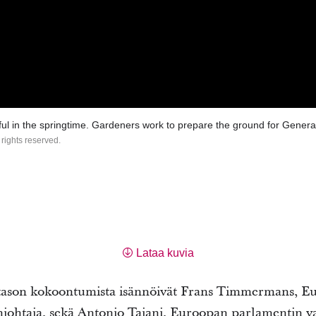
ul in the springtime. Gardeners work to prepare the ground for Gener
 rights reserved.
Lataa kuvia
ason kokoontumista isännöivät Frans Timmermans, E
ohtaja, sekä Antonio Tajani, Euroopan parlamentin v