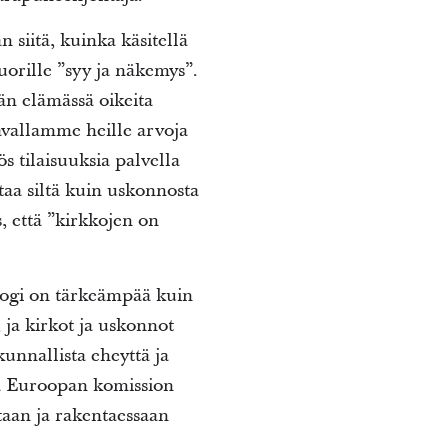
 siitä, kuinka käsitellä
uorille ”syy ja näkemys”.
än elämässä oikeita
tavallamme heille arvoja
ös tilaisuuksia palvella
taa siltä kuin uskonnosta
, että ”kirkkojen on
ogi on tärkeämpää kuin
ja kirkot ja uskonnot
kunnallista eheyttä ja
ita Euroopan komission
taan ja rakentaessaan