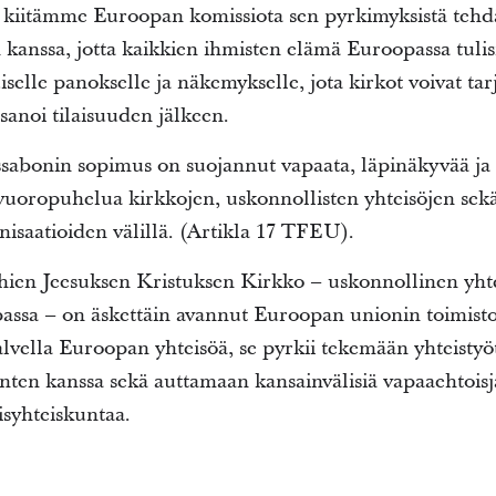
kiitämme Euroopan komissiota sen pyrkimyksistä tehdä
n kanssa, jotta kaikkien ihmisten elämä Euroopassa tul
iselle panokselle ja näkemykselle, jota kirkot voivat ta
sanoi tilaisuuden jälkeen.
ssabonin sopimus on suojannut vapaata, läpinäkyvää ja 
uoropuhelua kirkkojen, uskonnollisten yhteisöjen sekä 
isaatioiden välillä. (Artikla 17 TFEU).
en Jeesuksen Kristuksen Kirkko – uskonnollinen yhtei
assa – on äskettäin avannut Euroopan unionin toimiston
vella Euroopan yhteisöä, se pyrkii tekemään yhteistyötä
inten kanssa sekä auttamaan kansainvälisiä vapaaehtoisjä
isyhteiskuntaa.