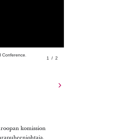
al Conference.
1
/
2
uroopan komission
arapuheenjohtaja.