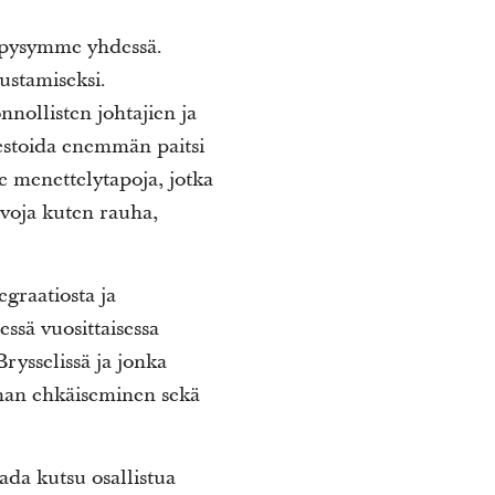
s pysymme yhdessä.
ustamiseksi.
nnollisten johtajien ja
vestoida enemmän paitsi
 menettelytapoja, jotka
rvoja kuten rauha,
graatiosta ja
ssä vuosittaisessa
rysselissä ja jonka
ihan ehkäiseminen sekä
da kutsu osallistua