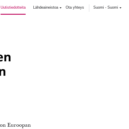
Uutistiedotteita
Lähdeaineistoa
Ota yhteys
Suomi
-
Suomi
en
n
kon Euroopan