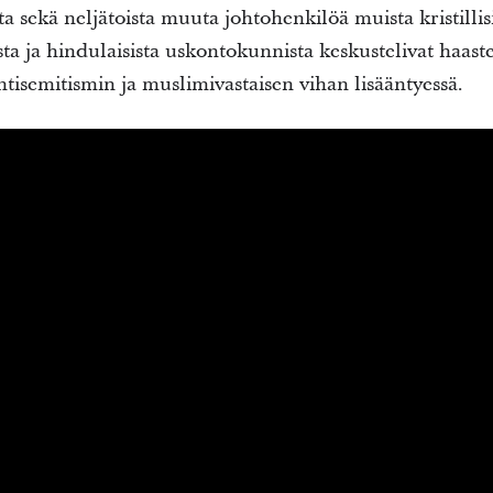
sekä neljätoista muuta johtohenkilöä muista kristillisist
sta ja hindulaisista uskontokunnista keskustelivat haaste
tisemitismin ja muslimivastaisen vihan lisääntyessä.