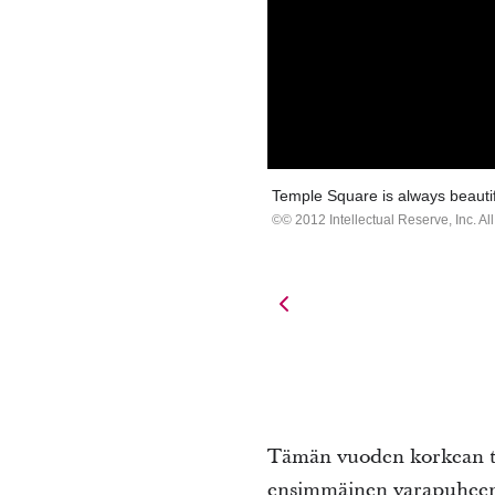
Temple Square is always beautif
© 2012 Intellectual Reserve, Inc. All
Tämän vuoden korkean t
ensimmäinen varapuheenj