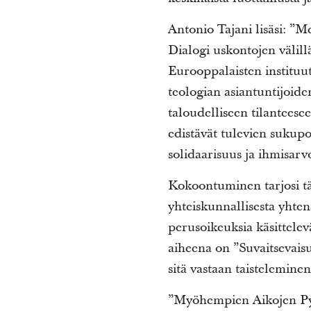
Antonio Tajani lisäsi: ”
Dialogi uskontojen välil
Eurooppalaisten instituut
teologian asiantuntijoid
taloudelliseen tilantee
edistävät tulevien sukupo
solidaarisuus ja ihmisarv
Kokoontuminen tarjosi tä
yhteiskunnallisesta yhten
perusoikeuksia käsittelev
aiheena on ”Suvaitsevais
sitä vastaan taisteleminen
”Myöhempien Aikojen Pyhi