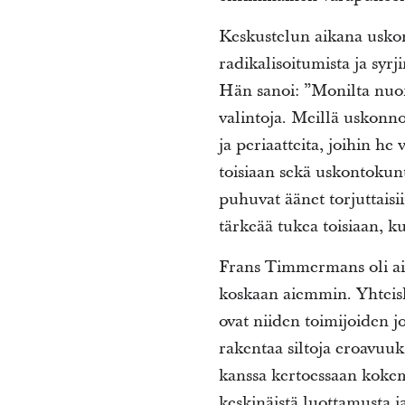
Keskustelun aikana uskonn
radikalisoitumista ja syr
Hän sanoi: ”Monilta nuori
valintoja. Meillä uskonno
ja periaatteita, joihin he
toisiaan sekä uskontokunt
puhuvat äänet torjuttaisi
tärkeää tukea toisiaan, k
Frans Timmermans oli a
koskaan aiemmin. Yhteisk
ovat niiden toimijoiden jo
rakentaa siltoja eroavuu
kanssa kertoessaan kokemu
keskinäistä luottamusta 