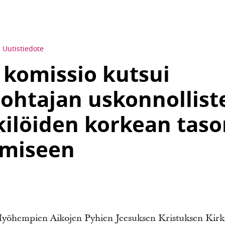
Uutistiedote
komissio kutsui
ohtajan uskonnollist
ilöiden korkean taso
miseen
Myöhempien Aikojen Pyhien Jeesuksen Kristuksen Kir