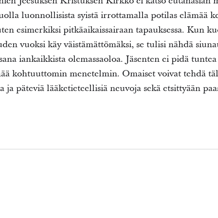
n Jeesuksen Kristuksen Kirkko ei katso eutanasian mä
olla luonnollisista syistä irrottamalla potilas elämää ke
 kuten esimerkiksi pitkäaikaissairaan tapauksessa. Kun k
den vuoksi käy väistämättömäksi, se tulisi nähdä siuna
ana iankaikkista olemassaoloa. Jäsenten ei pidä tuntea
ämää kohtuuttomin menetelmin. Omaiset voivat tehdä täl
a ja päteviä lääketieteellisiä neuvoja sekä etsittyään p