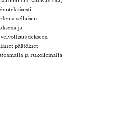
äritelmän kattavan sitä,
inotekoisesti
uolema sellaisen
uksena ja
 velvollisuudekseen
laiset päätökset
aastoamalla ja rukoilemalla