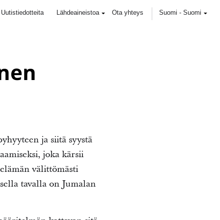
Uutistiedotteita
Lähdeaineistoa
Ota yhteys
Suomi
-
Suomi
inen
yyteen ja siitä syystä
aamiseksi, joka kärsii
 elämän välittömästi
sella tavalla on Jumalan