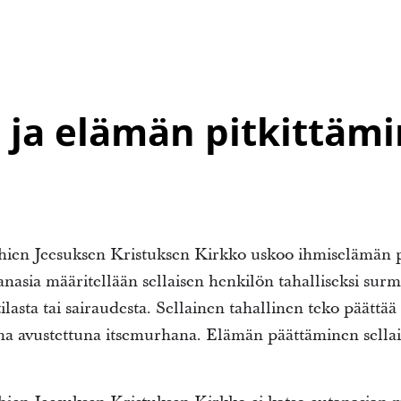
 ja elämän pitkittäm
en Jeesuksen Kristuksen Kirkko uskoo ihmiselämän pyh
anasia määritellään sellaisen henkilön tahalliseksi surm
lasta tai sairaudesta. Sellainen tahallinen teko päättää
una avustettuna itsemurhana. Elämän päättäminen sellai