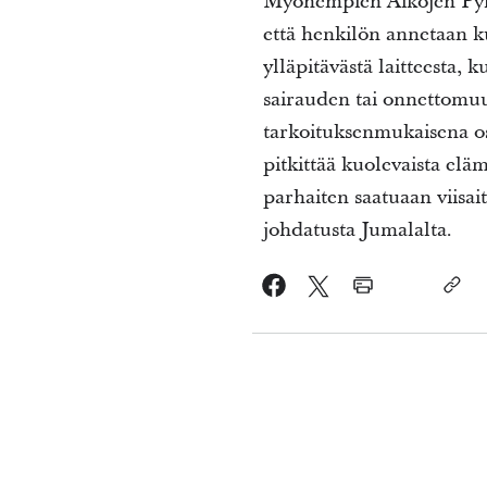
Myöhempien Aikojen Pyhie
että henkilön annetaan ku
ylläpitävästä laitteesta,
sairauden tai onnettomuu
tarkoituksenmukaisena os
pitkittää kuolevaista el
parhaiten saatuaan viisait
johdatusta Jumalalta.