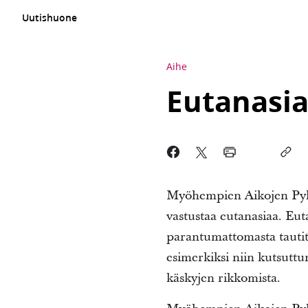
Uutishuone
Aihe
Eutanasia
Myöhempien Aikojen Pyhi
vastustaa eutanasiaa. Eut
parantumattomasta tautiti
esimerkiksi niin kutsutt
käskyjen rikkomista.