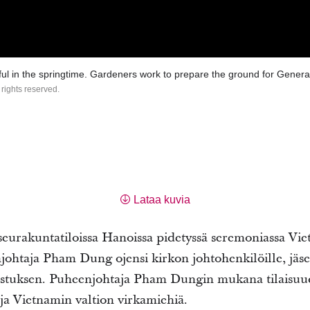
ul in the springtime. Gardeners work to prepare the ground for Gener
 rights reserved.
Lataa kuvia
eurakuntatiloissa Hanoissa pidetyssä seremoniassa Vie
htaja Pham Dung ojensi kirkon johtohenkilöille, jäseni
todistuksen. Puheenjohtaja Pham Dungin mukana tilaisuu
ja Vietnamin valtion virkamiehiä.