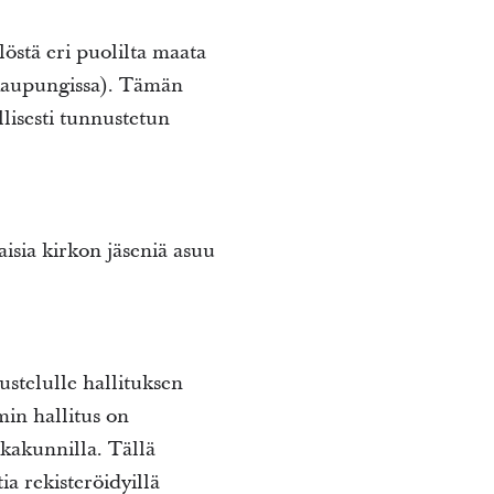
östä eri puolilta maata
 kaupungissa). Tämän
lisesti tunnustetun
aisia kirkon jäseniä asuu
stelulle hallituksen
min hallitus on
kkakunnilla. Tällä
ia rekisteröidyillä