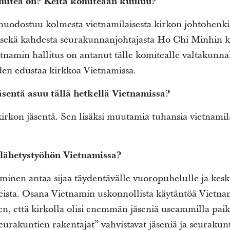
mitea on? Keitä komiteaan kuuluu?
uodostuu kolmesta vietnamilaisesta kirkon johtohenkil
ta sekä kahdesta seurakunnanjohtajasta Ho Chi Minhin
namin hallitus on antanut tälle komitealle valtakunnal
uden edustaa kirkkoa Vietnamissa.
entä asuu tällä hetkellä Vietnamissa?
kirkon jäsentä. Sen lisäksi muutamia tuhansia vietnamil
lähetystyöhön Vietnamissa?
inen antaa sijaa täydentävälle vuoropuhelulle ja kesku
heista. Osana Vietnamin uskonnollista käytäntöä Vietna
en, että kirkolla olisi enemmän jäseniä useammilla pai
eurakuntien rakentajat” vahvistavat jäseniä ja seurakunt