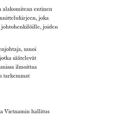
n alakomitean entinen
nnittelukirjeen, joka
n johtohenkilöille, joiden
njohtaja, sanoi
otka säätelevät
amissa ilmoittaa
un tarkemmat
a Vietnamin hallitus