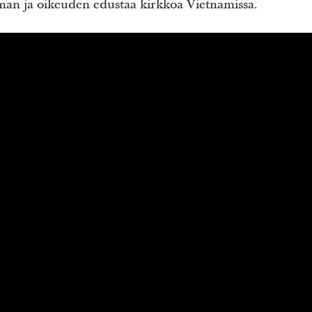
eman ja oikeuden edustaa kirkkoa Vietnamissa.