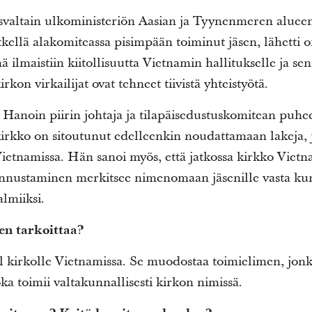
valtain ulkoministeriön Aasian ja Tyynenmeren aluee
tkellä alakomiteassa pisimpään toiminut jäsen, lähetti o
inä ilmaistiin kiitollisuutta Vietnamin hallitukselle ja se
kon virkailijat ovat tehneet tiivistä yhteistyötä.
anoin piirin johtaja ja tilapäisedustuskomitean puhee
kirkko on sitoutunut edelleenkin noudattamaan lakeja, j
ietnamissa. Hän sanoi myös, että jatkossa kirkko Vietn
nnustaminen merkitsee nimenomaan jäsenille vasta k
almiiksi.
n tarkoittaa?
 kirkolle Vietnamissa. Se muodostaa toimielimen, jonk
joka toimii valtakunnallisesti kirkon nimissä.