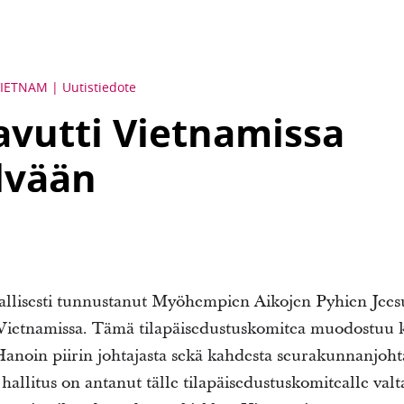
VIETNAM
Uutistiedote
avutti Vietnamissa
lvään
rallisesti tunnustanut Myöhempien Aikojen Pyhien Jee
Vietnamissa. Tämä tilapäisedustuskomitea muodostuu k
Hanoin piirin johtajasta sekä kahdesta seurakunnanjoh
allitus on antanut tälle tilapäisedustuskomitealle valt