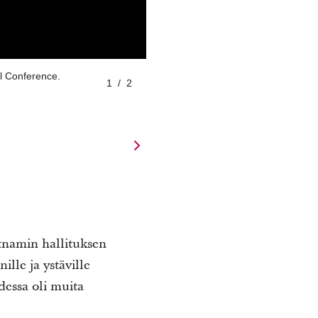
al Conference.
1
/
2
tnamin hallituksen
lle ja ystäville
dessa oli muita