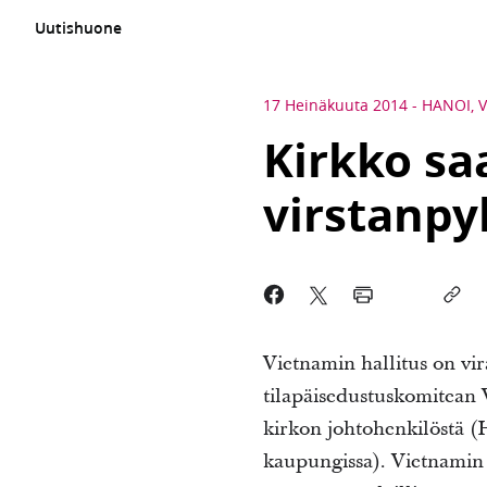
Uutishuone
17 Heinäkuuta 2014
-
HANOI, 
Kirkko sa
virstanpy
Vietnamin hallitus on vi
tilapäisedustuskomitean 
kirkon johtohenkilöstä (
kaupungissa). Vietnamin h