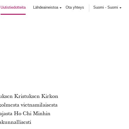
Uutistiedotteita
Lähdeaineistoa
Ota yhteys
Suomi
-
Suomi
suksen Kristuksen Kirkon
olmesta vietnamilaisesta
tajasta Ho Chi Minhin
akunnallisesti