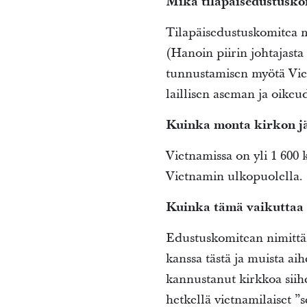
Mikä tilapäisedustusko
Tilapäisedustuskomitea m
(Hanoin piirin johtajas
tunnustamisen myötä Viet
laillisen aseman ja oike
Kuinka monta kirkon jäs
Vietnamissa on yli 1 600 
Vietnamin ulkopuolella.
Kuinka tämä vaikuttaa 
Edustuskomitean nimittäm
kanssa tästä ja muista ai
kannustanut kirkkoa siih
hetkellä vietnamilaiset ”s