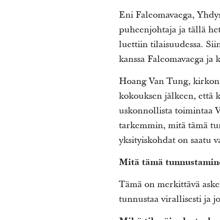
Eni Faleomavaega, Yhdys
puheenjohtaja ja tällä he
luettiin tilaisuudessa. Si
kanssa Faleomavaega ja kir
Hoang Van Tung, kirkon H
kokouksen jälkeen, että 
uskonnollista toimintaa V
tarkemmin, mitä tämä tu
yksityiskohdat on saatu v
Mitä tämä tunnustamine
Tämä on merkittävä askel
tunnustaa virallisesti ja 