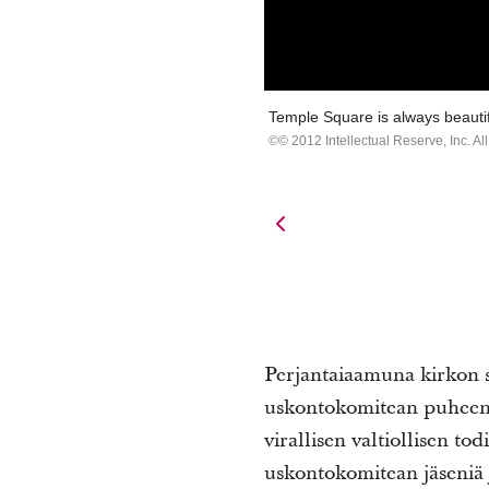
Temple Square is always beautif
© 2012 Intellectual Reserve, Inc. All
Perjantaiaamuna kirkon s
uskontokomitean puheenjo
virallisen valtiollisen 
uskontokomitean jäseniä 