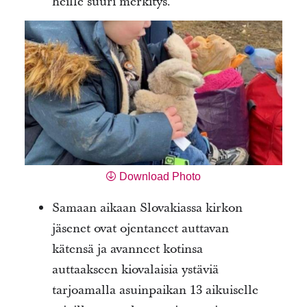
heille suuri merkitys.
Download Photo
Samaan aikaan Slovakiassa kirkon
jäsenet ovat ojentaneet auttavan
kätensä ja avanneet kotinsa
auttaakseen kiovalaisia ystäviä
tarjoamalla asuinpaikan 13 aikuiselle