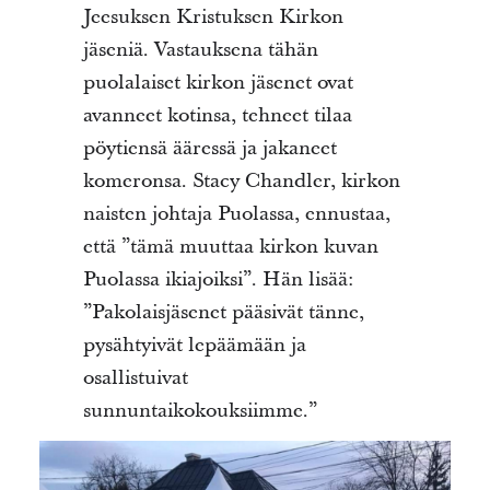
Jeesuksen Kristuksen Kirkon
jäseniä. Vastauksena tähän
puolalaiset kirkon jäsenet ovat
avanneet kotinsa, tehneet tilaa
pöytiensä ääressä ja jakaneet
komeronsa. Stacy Chandler, kirkon
naisten johtaja Puolassa, ennustaa,
että ”tämä muuttaa kirkon kuvan
Puolassa ikiajoiksi”. Hän lisää:
”Pakolaisjäsenet pääsivät tänne,
pysähtyivät lepäämään ja
osallistuivat
sunnuntaikokouksiimme.”