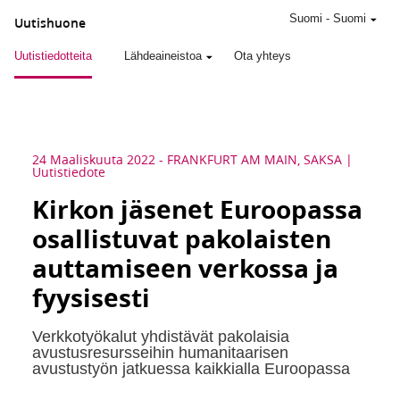
Suomi
-
Suomi
Uutishuone
Uutistiedotteita
Lähdeaineistoa
Ota yhteys
24 Maaliskuuta 2022
-
FRANKFURT AM MAIN, SAKSA
Uutistiedote
Kirkon jäsenet Euroopassa
osallistuvat pakolaisten
auttamiseen verkossa ja
fyysisesti
Verkkotyökalut yhdistävät pakolaisia
avustusresursseihin humanitaarisen
avustustyön jatkuessa kaikkialla Euroopassa