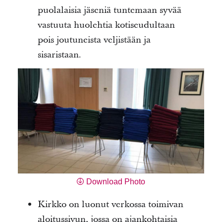
puolalaisia jäseniä tuntemaan syvää
vastuuta huolehtia kotiseudultaan
pois joutuneista veljistään ja
sisaristaan.
Download Photo
Kirkko on luonut verkossa toimivan
aloitussivun, jossa on ajankohtaisia