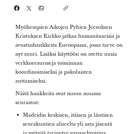
Myöhempien Aikojen Pyhien Jeesuksen
Kristuksen Kirkko jatkaa humanitaarisia ja
avustushankkeita Euroopassa, jossa tarve on
nyt suuri. Lisäksi käyttöön on otettu uusia
verkkoresursseja toiminnan
koordinoimiseksi ja pakolaisten
auttamiseksi.
Näitä hankkeita ovat muun muassa
seuraavat:
Madridin keskisen, itäisen ja läntisen
seurakuntien alueelta yli sata jäsentä
ja ystävää tarjoutui vapaaehtoisina