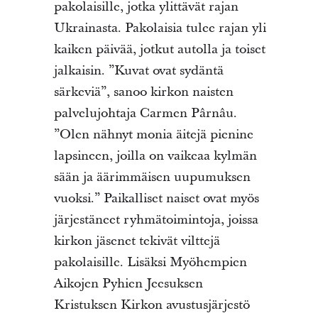
pakolaisille, jotka ylittävät rajan
Ukrainasta. Pakolaisia tulee rajan yli
kaiken päivää, jotkut autolla ja toiset
jalkaisin. ”Kuvat ovat sydäntä
särkeviä”, sanoo kirkon naisten
palvelujohtaja Carmen Pârnâu.
”Olen nähnyt monia äitejä pienine
lapsineen, joilla on vaikeaa kylmän
sään ja äärimmäisen uupumuksen
vuoksi.” Paikalliset naiset ovat myös
järjestäneet ryhmätoimintoja, joissa
kirkon jäsenet tekivät vilttejä
pakolaisille. Lisäksi Myöhempien
Aikojen Pyhien Jeesuksen
Kristuksen Kirkon avustusjärjestö