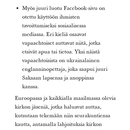
Myös juuri luotu Facebook-sivu on
otettu käyttöön ihmisten
tavoittamiseksi sosiaalisessa
mediassa. Eri kieliä osaavat
vapaaehtoiset auttavat niitä, jotka
etsivät apua tai tietoa. Yksi näistä
vapaaehtoisista on ukrainalainen
englanninopettaja, joka saapui juuri
Saksaan lapsensa ja anoppinsa
kanssa.
Euroopassa ja kaikkialla maailmassa olevia
kirkon jäseniä, jotka haluavat auttaa,
kutsutaan tekemään niin seurakuntiensa
kautta, antamalla lahjoituksia kirkon