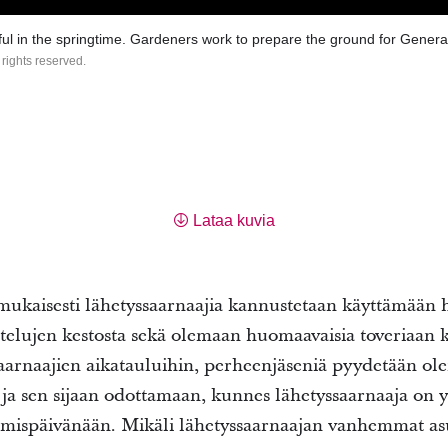
ul in the springtime. Gardeners work to prepare the ground for Gener
 rights reserved.
Lataa kuvia
ukaisesti lähetyssaarnaajia kannustetaan käyttämään h
telujen kestosta sekä olemaan huomaavaisia toveriaan ko
ssaarnaajien aikatauluihin, perheenjäseniä pyydetään ol
 ja sen sijaan odottamaan, kunnes lähetyssaarnaaja on 
umispäivänään. Mikäli lähetyssaarnaajan vanhemmat asuv