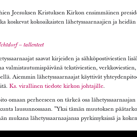
en Jeesuksen Kristuksen Kirkon ensimmäinen preside
jotka koskevat kokoaikaisten lähetyssaarnaajien ja heidän
htdorf – tallenteet
tyssaarnaajat saavat kirjeiden ja sähköpostiviestien lisä
na valmistautumispäivänä tekstiviestien, verkkoviestien,
sellä. Aiemmin lähetyssaarnaajat käyttivät yhteydenpito
itä.
Ks. virallinen tiedote kirkon johtajille
.
to omaan perheeseen on tärkeä osa lähetyssaarnaajan 
kunta lausunnossaan. ”Yksi tämän muutoksen päätarko
n mukana lähetyssaarnaajansa pyrkimyksissä ja kokem