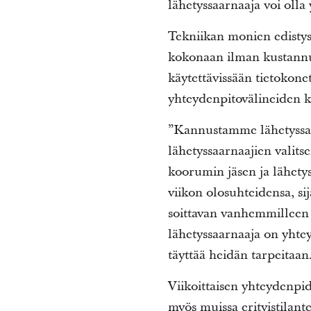
lähetyssaarnaaja voi ol
Tekniikan monien edistys
kokonaan ilman kustannuks
käytettävissään tietokone
yhteydenpitovälineiden k
”Kannustamme lähetyssaa
lähetyssaarnaajien valit
koorumin jäsen ja lähety
viikon olosuhteidensa, si
soittavan vanhemmilleen t
lähetyssaarnaaja on yhte
täyttää heidän tarpeitaan
Viikoittaisen yhteydenpi
myös muissa erityistilant