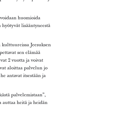
tä voidaan huomioida
a hyötyvät lisääntyneestä
a kulttuureissa Jeesuksen
opettavat sen elämää
vat 2 vuotta ja voivat
vat aloittaa palvelun jo
e antavat itsestään ja
kästä palvelemistaan”,
 auttaa heitä ja heidän