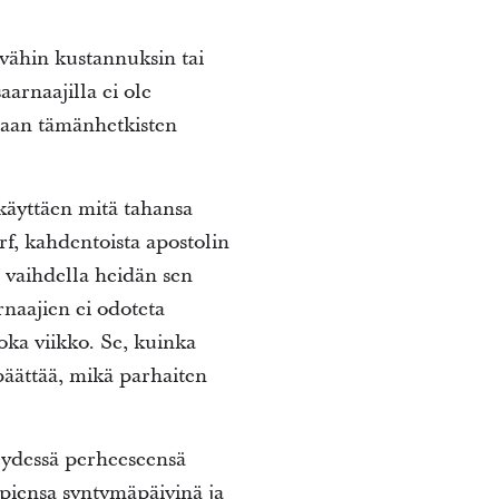
vähin kustannuksin tai
arnaajilla ei ole
amaan tämänhetkisten
käyttäen mitä tahansa
f, kahdentoista apostolin
 vaihdella heidän sen
rnaajien ei odoteta
oka viikko. Se, kuinka
päättää, mikä parhaiten
eydessä perheeseensä
mpiensa syntymäpäivinä ja