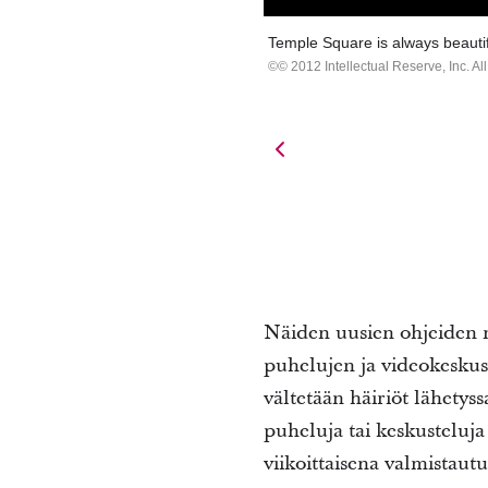
Temple Square is always beautif
© 2012 Intellectual Reserve, Inc. All
Näiden uusien ohjeiden m
puhelujen ja videokeskus
vältetään häiriöt lähety
puheluja tai keskusteluja
viikoittaisena valmistaut