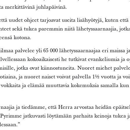
a merkittävinä juhlapäivinä.
tä uudet ohjeet tarjoavat useita lisähyötyjä, kuten et
hteet sekä tukea paremmin niitä lähetyssaarnaajia, jotk
eensä kotona.
lmaa palvelee yli 65 000 lähetyssaarnaajaa eri maissa j
lvellessaan kokoaikaisesti he tutkivat evankeliumia ja 
isille, jotka ovat kiinnostuneita. Nuoret miehet palvele
otiaina, ja nuoret naiset voivat palvella 1½ vuotta ja voi
rvokkaita ja elämää muuttavia kokemuksia samalla kun h
aajia ja tiedämme, että Herra arvostaa heidän epäitse
Pyrimme jatkuvasti löytämään parhaita keinoja tukea ja
lessaan.”