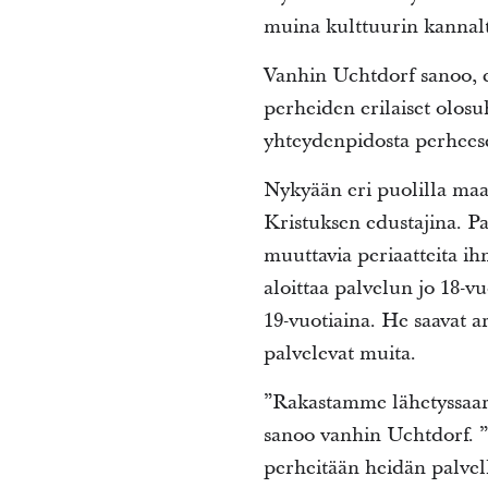
muina kulttuurin kannalt
Vanhin Uchtdorf sanoo, et
perheiden erilaiset olosu
yhteydenpidosta perhees
Nykyään eri puolilla maai
Kristuksen edustajina. Pa
muuttavia periaatteita ihm
aloittaa palvelun jo 18-vu
19-vuotiaina. He saavat a
palvelevat muita.
”Rakastamme lähetyssaarn
sanoo vanhin Uchtdorf. ”
perheitään heidän palvel