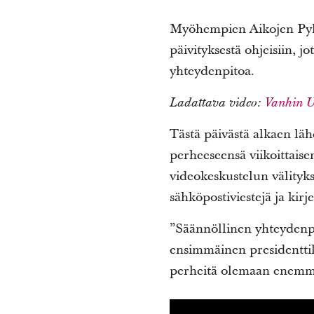
Myöhempien Aikojen Pyhi
päivityksestä ohjeisiin, 
yhteydenpitoa.
Ladattava video:
Vanhin Uc
Tästä päivästä alkaen lähe
perheeseensä viikoittaise
videokeskustelun välityk
sähköpostiviestejä ja kirje
”Säännöllinen yhteydenpi
ensimmäinen presidentti
perheitä olemaan enemmä