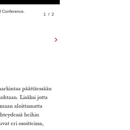
al Conference.
1
/
2
arkintaa päättäessään
htaan. Lisäksi jotta
emaan aloittamatta
yhteydessä heihin
at eri osoitteissa,