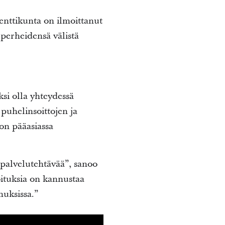
nttikunta on ilmoittanut
 perheidensä välistä
ksi olla yhteydessä
 puhelinsoittojen ja
on pääasiassa
palvelutehtävää”, sanoo
ituksia on kannustaa
uksissa.”