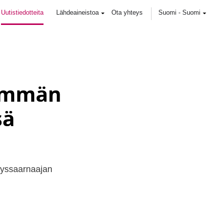
Uutistiedotteita
Lähdeaineistoa
Ota yhteys
Suomi
-
Suomi
nemmän
sä
tyssaarnaajan