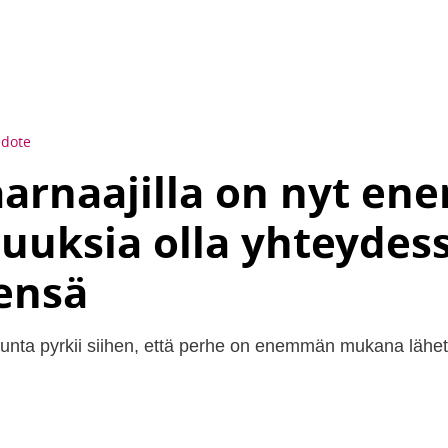
edote
aarnaajilla on nyt e
uuksia olla yhteydes
ensä
unta pyrkii siihen, että perhe on enemmän mukana lähe