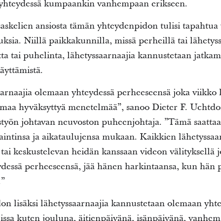
la yhteydessä kumpaankin vanhempaan erikseen.
askelien ansiosta tämän yhteydenpidon tulisi tapahtua 
ia. Niillä paikkakunnilla, missä perheillä tai lähetyssa
tta tai puhelinta, lähetyssaarnaajia kannustetaan jatk
äyttämistä.
rnaajia olemaan yhteydessä perheeseensä joka viikko 
semaa hyväksyttyä menetelmää”, sanoo Dieter F. Uchtdor
styön johtavan neuvoston puheenjohtaja. ”Tämä saattaa
jaintinsa ja aikataulujensa mukaan. Kaikkien lähetyssaa
ai keskustelevan heidän kanssaan videon välityksellä j
ydessä perheeseensä, jää hänen harkintaansa, kun hän 
.”
don lisäksi lähetyssaarnaajia kannustetaan olemaan yht
eissa kuten jouluna, äitienpäivänä, isänpäivänä, vanhe