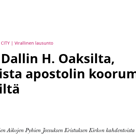
 CITY
Virallinen lausunto
Dallin H. Oaksilta,
sta apostolin kooru
iltä
n Aikojen Pyhien Jeesuksen Kristuksen Kirkon kahdentoista