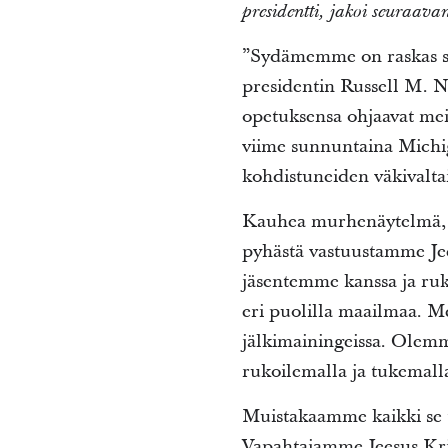
presidentti, jakoi seuraa
”Sydämemme on raskas su
presidentin Russell M. N
opetuksensa ohjaavat meit
viime sunnuntaina Michi
kohdistuneiden väkivalta
Kauhea murhenäytelmä, j
pyhästä vastuustamme Je
jäsentemme kanssa ja ruk
eri puolilla maailmaa. M
jälkimainingeissa. Olemme
rukoilemalla ja tukemall
Muistakaamme kaikki se t
Vapahtajamme Jeesus Krist