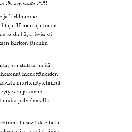
 29. syyskuuta 2025.
me ja kirkkomme
johtaja. Hänen ajattomat
 keskellä, erityisesti
sen Kirkon jäseniin
ta, muistuttaa meitä
äheisensä menettäneiden
taavista murhenäytelmistä
rkytyksen ja surun
at muita palvelemalla,
rettömällä sovituksellaan
ksen siitä, että jokainen