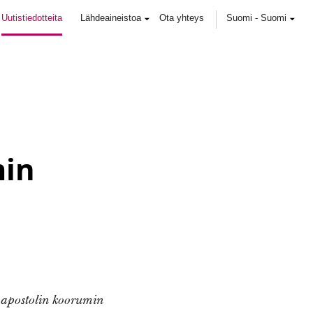
Uutistiedotteita
Lähdeaineistoa
Ota yhteys
Suomi
-
Suomi
min
 apostolin koorumin