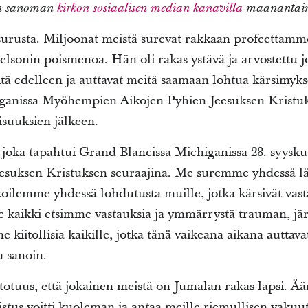
van sanoman
kirkon sosiaalisen median kanavilla
maanantaina
rusta. Miljoonat meistä surevat rakkaan profeettam
elsonin poismenoa. Hän oli rakas ystävä ja arvostettu 
ä edelleen ja auttavat meitä saamaan lohtua kärsimyksen
ganissa Myöhempien Aikojen Pyhien Jeesuksen Kristuk
isuuksien jälkeen.
oka tapahtui Grand Blancissa Michiganissa 28. syyskuu
esuksen Kristuksen seuraajina. Me suremme yhdessä l
oilemme yhdessä lohdutusta muille, jotka kärsivät vas
e kaikki etsimme vastauksia ja ymmärrystä trauman, jä
 kiitollisia kaikille, jotka tänä vaikeana aikana auttav
a sanoin.
otuus, että jokainen meistä on Jumalan rakas lapsi. Ää
us voitti kuoleman ja antaa meille riemullisen vakuutu