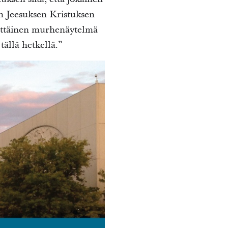
n Jeesuksen Kristuksen
skettäinen murhenäytelmä
tällä hetkellä.”