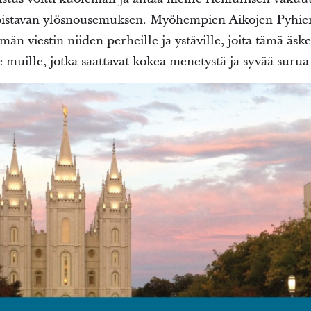
oistavan ylösnousemuksen. Myöhempien Aikojen Pyhie
män viestin niiden perheille ja ystäville, joita tämä ä
e muille, jotka saattavat kokea menetystä ja syvää surua 