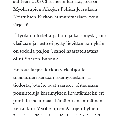
suhteen LDS Charitiesin kanssa, joka on
Myöhempien Aikojen Pyhien Jeesuksen
Kristuksen Kirkon humanitaarisen avun
järjestö.
”Työtä on todella paljon, ja kärsimystä, jota
yksikään järjestö ei pysty lievittämään yksin,
on todella paljon”, sanoi haastateltavana
ollut Sharon Eubank.
Kokous tarjosi kirkon virkailijoille
tilaisuuden kertoa näkemyksistään ja
tiedosta, jota he ovat saaneet johtaessaan
ponnisteluja kärsimyksen lievittämiseksi eri
puolilla maailmaa. Tämä oli ensimmäinen
kerta, kun Myöhempien Aikojen Pyhien