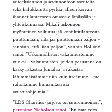
anteeksiannon ja sovinnonteon asenteita
sekä halukkuutta pyrkiä jälleen kerran
ihannetilanteeseen omassa elämässään ja
yhteiskunnassa. Mikäli uskonnon
myönteinen vaikutus jää konfiktitilanteesta
puuttumaan, siitä jää puuttumaan paljon –
sanoisin, että liian paljon”, vanhin Holland
sanoi. ”Uskonnollisten vakaumustemme
vuoksi – vakaumusten, joiden perustana on
käsky rakastaa Jumalaa ja rakastaa
lähimmäistämme niin kuin itseämme – me
rahoitamme humanitaarisia
avustusohjelmia.”
”LDS Charities -järjestö on suurenmoinen”,
paronitar Nicholson sanoi
. ”En osaa edes