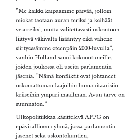
”Me kaikki kaipaamme päivää, jolloin
miekat taotaan auran teriksi ja keihäät
vesureiksi, mutta valitettavasti uskontoon
liittyvä väkivalta lisääntyy eikä vähene
siirtyessämme eteenpäin 2000-luvulla”,
vanhin Holland sanoi kokoontuneille,
joiden joukossa oli useita parlamentin
jäseniä. ”Nämä konfliktit ovat johtaneet
uskomattoman laajoihin humanitaarisiin
kriiseihin ympäri maailman. Avun tarve on
suunnaton.”
Ulkopolitiikkaa käsittelevä APPG on
epävirallinen ryhmä, jossa parlamentin
jäsenet sekä uskontokuntien,