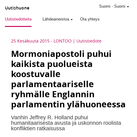
Suomi
-
Suomi
Uutishuone
Uutistiedotteita
Lähdeaineistoa
Ota yhteys
25 Kesäkuuta 2015
-
LONTOO
Uutistiedote
Mormoniapostoli puhui
kaikista puolueista
koostuvalle
parlamentaariselle
ryhmälle Englannin
parlamentin ylähuoneessa
Vanhin Jeffrey R. Holland puhui
humanitaarisesta avusta ja uskonnon roolista
konfliktien ratkaisussa