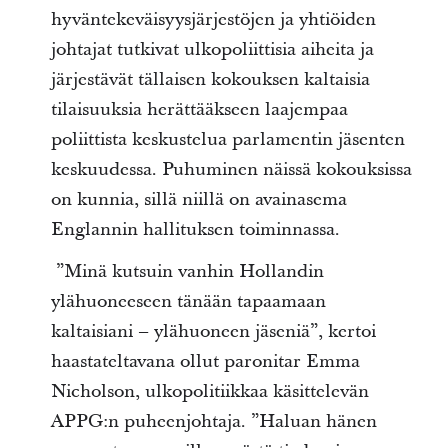
hyväntekeväisyysjärjestöjen ja yhtiöiden
johtajat tutkivat ulkopoliittisia aiheita ja
järjestävät tällaisen kokouksen kaltaisia
tilaisuuksia herättääkseen laajempaa
poliittista keskustelua parlamentin jäsenten
keskuudessa. Puhuminen näissä kokouksissa
on kunnia, sillä niillä on avainasema
Englannin hallituksen toiminnassa.
”Minä kutsuin vanhin Hollandin
ylähuoneeseen tänään tapaamaan
kaltaisiani – ylähuoneen jäseniä”, kertoi
haastateltavana ollut paronitar Emma
Nicholson, ulkopolitiikkaa käsittelevän
APPG:n puheenjohtaja. ”Haluan hänen