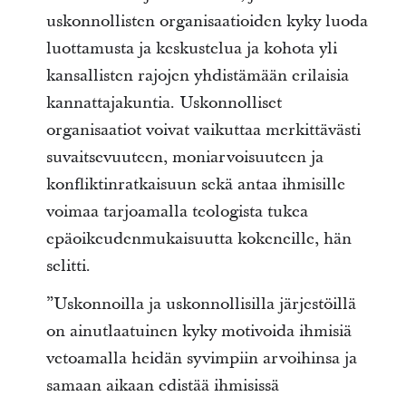
uskonnollisten organisaatioiden kyky luoda
luottamusta ja keskustelua ja kohota yli
kansallisten rajojen yhdistämään erilaisia
kannattajakuntia. Uskonnolliset
organisaatiot voivat vaikuttaa merkittävästi
suvaitsevuuteen, moniarvoisuuteen ja
konfliktinratkaisuun sekä antaa ihmisille
voimaa tarjoamalla teologista tukea
epäoikeudenmukaisuutta kokeneille, hän
selitti.
”Uskonnoilla ja uskonnollisilla järjestöillä
on ainutlaatuinen kyky motivoida ihmisiä
vetoamalla heidän syvimpiin arvoihinsa ja
samaan aikaan edistää ihmisissä