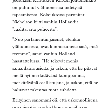
Jeesuksen Kristuksen Kirkon johtohenkilö
on puhunut ylähuoneessa pidetyssä
tapaamisessa. Kokouksessa paronitar
Nicholson kiitti vanhin Hollandia
”mahtavasta puheesta”.
”Nuo parlamentin jäsenet, etenkin
ylähuoneessa, ovat kiinnostuneita siitä, mitä
teemme”, sanoi vanhin Holland
haastattelussa. ”He tekevät monia
samanlaisia asioita, ja uskon, että he pitävät
meitä nyt merkittävänä kumppanina,
merkittävänä osallistujana, ja uskon, että he
haluavat rakentaa tuota suhdetta.
Erityinen sanomani oli, että uskonnollisena
organisaationa – kirkkona – meillä on