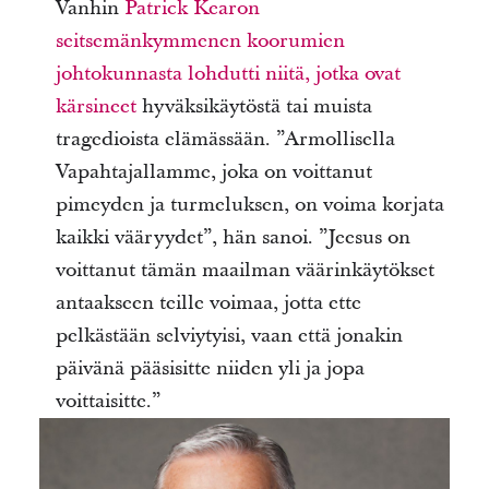
Vanhin
Patrick Kearon
seitsemänkymmenen koorumien
johtokunnasta
lohdutti niitä, jotka ovat
kärsineet
hyväksikäytöstä tai muista
tragedioista elämässään.
”Armollisella
Vapahtajallamme, joka on voittanut
pimeyden ja turmeluksen, on voima korjata
kaikki vääryydet”, hän sanoi.
”Jeesus on
voittanut tämän maailman väärinkäytökset
antaakseen teille voimaa, jotta ette
pelkästään selviytyisi, vaan että jonakin
päivänä pääsisitte niiden yli ja jopa
voittaisitte.”