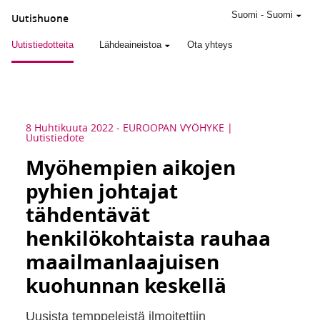
Suomi
-
Suomi
Uutishuone
Uutistiedotteita
Lähdeaineistoa
Ota yhteys
8 Huhtikuuta 2022
-
EUROOPAN VYÖHYKE
Uutistiedote
Myöhempien aikojen
pyhien johtajat
tähdentävät
henkilökohtaista rauhaa
maailmanlaajuisen
kuohunnan keskellä
Uusista temppeleistä ilmoitettiin