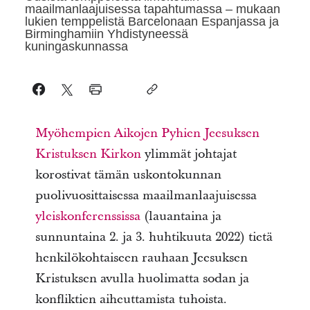
maailmanlaajuisessa tapahtumassa – mukaan
lukien temppelistä Barcelonaan Espanjassa ja
Birminghamiin Yhdistyneessä
kuningaskunnassa
Myöhempien Aikojen Pyhien Jeesuksen
Kristuksen Kirkon
ylimmät johtajat
korostivat tämän uskontokunnan
puolivuosittaisessa maailmanlaajuisessa
yleiskonferenssissa
(
lauantaina ja
sunnuntaina 2. ja 3. huhtikuuta 2022
) tietä
henkilökohtaiseen rauhaan Jeesuksen
Kristuksen avulla huolimatta sodan ja
konfliktien aiheuttamista tuhoista.