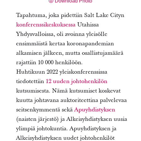
Download Photo
Tapahtuma, joka pidettiin Salt Lake Cityn
konferenssikeskuksessa
Utahissa
Yhdysvalloissa, oli avoinna yleisölle
ensimmäistä kertaa koronapandemian
alkamisen jälkeen, mutta osallistujamäärä
rajattiin 10 000 henkilöön.
Huhtikuun 2022 yleiskonferenssissa
tiedotettiin
12 uuden johtohenkilön
kutsumisesta. Nämä kutsumiset koskevat
kuutta johtavana auktoriteettina palvelevaa
seitsenkymmentä sekä
Apuyhdistyksen
(naisten järjestö) ja Alkeisyhdistyksen uusia
ylimpiä johtokuntia. Apuyhdistyksen ja
Alkeisyhdistyksen uudet johtohenkilöt