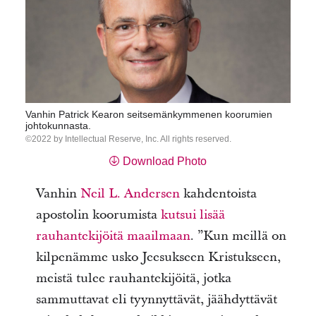
Vanhin Patrick Kearon seitsemänkymmenen koorumien
johtokunnasta.
2022 by Intellectual Reserve, Inc. All rights reserved.
Download Photo
Vanhin
Neil L. Andersen
kahdentoista
apostolin koorumista
kutsui lisää
rauhantekijöitä maailmaan
.
”Kun meillä on
kilpenämme usko Jeesukseen Kristukseen,
meistä tulee rauhantekijöitä, jotka
sammuttavat eli tyynnyttävät, jäähdyttävät