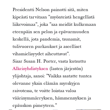
Presidentti Nelson painotti sitä, miten
kipeästi tarvitaan ”myönteistä hengellistä
liikevoimaa”, joka ”saa meidät kulkemaan
eteenpäin sen pelon ja epävarmuuden
keskellä, jota pandemia, tsunamit,
tulivuoren purkaukset ja aseelliset
vihamielisyydet aiheuttavat”.
Sisar Susan H. Porter, vasta kutsuttu
Alkeisyhdistyksen
(lasten järjestön)
ylijohtaja, sanoi: ”Vaikka saatatte tuntea
olevanne yksin elämän myrskyjen
raivotessa, te voitte loistaa valoa
väärinymmärryksen, hämmennyksen ja
epäuskon pimeyteen.”