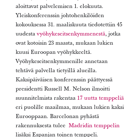
aloittavat palvelemisen 1. elokuuta.
Yleiskonferenssin johtohenkilöiden
kokouksessa 31. maaliskuuta tiedotettiin 45
uudesta
vyöhykeseitsenkymmenestä
, jotka
ovat kotoisin 23 maasta, mukaan lukien
kuusi Euroopan vyöhykkeeltä.
Vyöhykeseitsenkymmenille annetaan
tehtävä palvella tietyillä alueilla.
Kaksipäiväisen konferenssin päättyessä
presidentti Russell M. Nelson ilmoitti
suunnitelmista rakentaa
17 uutta temppeliä
eri puolille maailmaa, mukaan lukien kaksi
Eurooppaan. Barcelonan pyhästä
rakennuksesta tulee
Madridin temppelin
lisäksi Espanjan toinen temppeli.