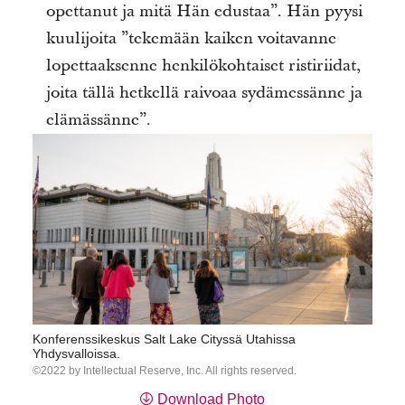
opettanut ja mitä Hän edustaa”. Hän pyysi
kuulijoita ”tekemään kaiken voitavanne
lopettaaksenne henkilökohtaiset ristiriidat,
joita tällä hetkellä raivoaa sydämessänne ja
elämässänne”.
Konferenssikeskus Salt Lake Cityssä Utahissa
Yhdysvalloissa.
2022 by Intellectual Reserve, Inc. All rights reserved.
Download Photo