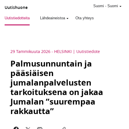
Suomi
-
Suomi
Uutishuone
Uutistiedotteita
Lähdeaineistoa
Ota yhteys
29 Tammikuuta 2026
-
HELSINKI
Uutistiedote
Palmusunnuntain ja
pääsiäisen
jumalanpalvelusten
tarkoituksena on jakaa
Jumalan ”suurempaa
rakkautta”