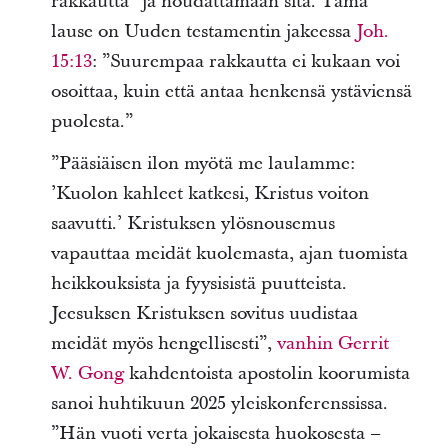
rakkautta” ja noudattamaan sitä. Tämä
lause on Uuden testamentin jakeessa
Joh.
15:13
: ”Suurempaa rakkautta ei kukaan voi
osoittaa, kuin että antaa henkensä ystäviensä
puolesta.”
”Pääsiäisen ilon myötä me laulamme:
’Kuolon kahleet katkesi, Kristus voiton
saavutti.’ Kristuksen ylösnousemus
vapauttaa meidät kuolemasta, ajan tuomista
heikkouksista ja fyysisistä puutteista.
Jeesuksen Kristuksen sovitus uudistaa
meidät myös hengellisesti”,
vanhin Gerrit
W. Gong
kahdentoista apostolin koorumista
sanoi huhtikuun 2025 yleiskonferenssissa.
”Hän vuoti verta jokaisesta huokosesta –