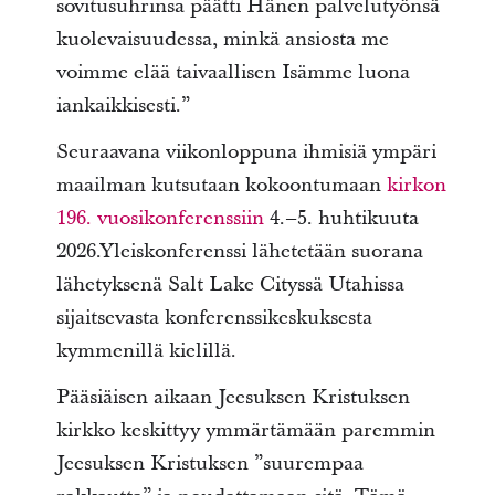
sovitusuhrinsa päätti Hänen palvelutyönsä
kuolevaisuudessa, minkä ansiosta me
voimme elää taivaallisen Isämme luona
iankaikkisesti.”
Seuraavana viikonloppuna ihmisiä ympäri
maailman kutsutaan kokoontumaan
kirkon
196. vuosikonferenssiin
4.–5. huhtikuuta
2026.Yleiskonferenssi lähetetään suorana
lähetyksenä Salt Lake Cityssä Utahissa
sijaitsevasta konferenssikeskuksesta
kymmenillä kielillä.
Pääsiäisen aikaan Jeesuksen Kristuksen
kirkko keskittyy ymmärtämään paremmin
Jeesuksen Kristuksen ”suurempaa