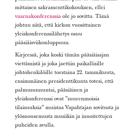
mittaisen sakramenttikokouksen, ellei
vaarnakonferenssia
ole jo sovittu. Tämä
johtuu siitä, että kirkon vuosittainen
yleiskonferenssilähetys osuu
pääsiäisviikonloppuun.
Kirjeessä, joka koski tämän pääsiäisajan
viettämistä ja joka jaettiin paikallisille
johtohenkilöille torstaina 22. tammikuuta,
ensimmäinen presidenttikunta totesi, että
palmusunnuntai, pääsiäinen ja
yleiskonferenssi ovat ”suurenmoisia
tilaisuuksia” muistaa Vapahtajan sovitusta ja
ylösnousemusta musiikin ja innoitettujen
puheiden avulla.