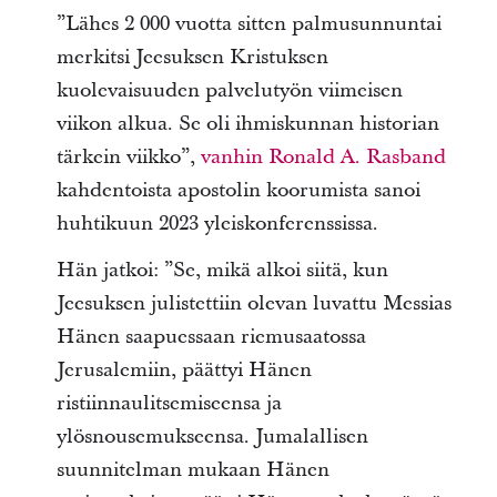
”Lähes 2 000 vuotta sitten palmusunnuntai
merkitsi Jeesuksen Kristuksen
kuolevaisuuden palvelutyön viimeisen
viikon alkua. Se oli ihmiskunnan historian
tärkein viikko”,
vanhin Ronald A. Rasband
kahdentoista apostolin koorumista sanoi
huhtikuun 2023 yleiskonferenssissa.
Hän jatkoi: ”Se, mikä alkoi siitä, kun
Jeesuksen julistettiin olevan luvattu Messias
Hänen saapuessaan riemusaatossa
Jerusalemiin, päättyi Hänen
ristiinnaulitsemiseensa ja
ylösnousemukseensa. Jumalallisen
suunnitelman mukaan Hänen