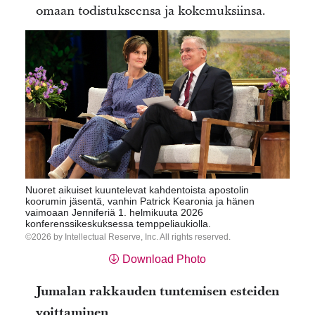
omaan todistukseensa ja kokemuksiinsa.
Nuoret aikuiset kuuntelevat kahdentoista apostolin
koorumin jäsentä, vanhin Patrick Kearonia ja hänen
vaimoaan Jenniferiä 1. helmikuuta 2026
konferenssikeskuksessa temppeliaukiolla.
2026 by Intellectual Reserve, Inc. All rights reserved.
Download Photo
Jumalan rakkauden tuntemisen esteiden
voittaminen