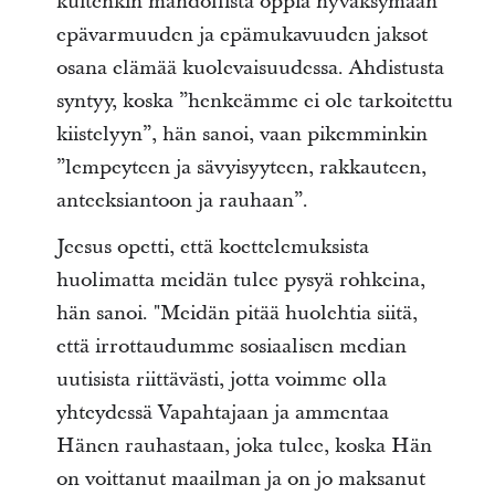
kuitenkin mahdollista oppia hyväksymään
epävarmuuden ja epämukavuuden jaksot
osana elämää kuolevaisuudessa. Ahdistusta
syntyy, koska ”henkeämme ei ole tarkoitettu
kiistelyyn”, hän sanoi, vaan pikemminkin
”lempeyteen ja sävyisyyteen, rakkauteen,
anteeksiantoon ja rauhaan”.
Jeesus opetti, että koettelemuksista
huolimatta meidän tulee pysyä rohkeina,
hän sanoi. "Meidän pitää huolehtia siitä,
että irrottaudumme sosiaalisen median
uutisista riittävästi, jotta voimme olla
yhteydessä Vapahtajaan ja ammentaa
Hänen rauhastaan, joka tulee, koska Hän
on voittanut maailman ja on jo maksanut