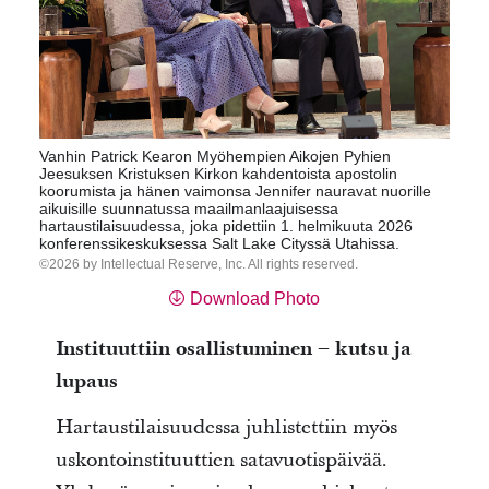
Vanhin Patrick Kearon Myöhempien Aikojen Pyhien
Jeesuksen Kristuksen Kirkon kahdentoista apostolin
koorumista ja hänen vaimonsa Jennifer nauravat nuorille
aikuisille suunnatussa maailmanlaajuisessa
hartaustilaisuudessa, joka pidettiin 1. helmikuuta 2026
konferenssikeskuksessa Salt Lake Cityssä Utahissa.
2026 by Intellectual Reserve, Inc. All rights reserved.
Download Photo
Instituuttiin osallistuminen – kutsu ja
lupaus
Hartaustilaisuudessa juhlistettiin myös
uskontoinstituuttien satavuotispäivää.