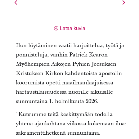
Lataa kuvia
Ilon löytäminen vaatii harjoittelua, työtä ja
ponnisteluja, vanhin Patrick Kearon
Myöhempien Aikojen Pyhien Jeesuksen
Kristuksen Kirkon kahdentoista apostolin
koorumista opetti maailmanlaajuisessa
hartaustilaisuudessa nuorille aikuisille
sunnuntaina 1. helmikuuta 2026.
”Kutsumme teitä keskittymään todella
yhtenä ajankohtana viikossa kokemaan iloa:
sakramenttihetkenä sunnuntaina.