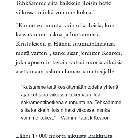
Tehkäämme siitä kaikkein iloisin hetki
viikossa, minkä voimme kokea.”
”Emme voi muuta kuin olla iloisia, kun
kasvatamme uskoa ja luottamusta
Kristukseen ja Hänen suunnitelmaansa
meitä varten”, sanoi sisar Jennifer Kearon,
joka apostolin tavoin kutsui nuoria aikuisia
asettamaan uskon elämässään etusijalle.
“Kutsumme teitä keskittymään todella yhtenä
ajankohtana viikossa kokemaan iloa:
sakramenttihetkenä sunnuntaina. Tehkäämme
siitä kaikkein iloisin hetki viikossa, minkä
voimme kokea.” – Vanhin Patrick Kearon
Lähes 17 000 nuorta aikuista kaikkialta