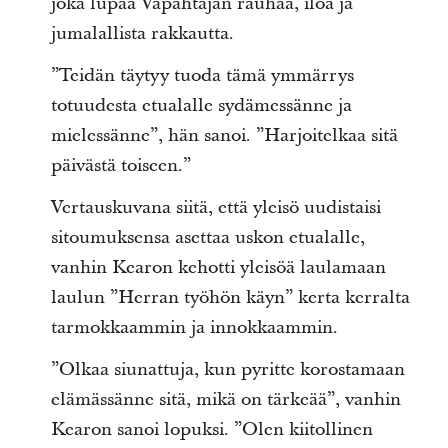
joka lupaa Vapahtajan rauhaa, iloa ja
jumalallista rakkautta.
”Teidän täytyy tuoda tämä ymmärrys
totuudesta etualalle sydämessänne ja
mielessänne”, hän sanoi. ”Harjoitelkaa sitä
päivästä toiseen.”
Vertauskuvana siitä, että yleisö uudistaisi
sitoumuksensa asettaa uskon etualalle,
vanhin Kearon kehotti yleisöä laulamaan
laulun ”Herran työhön käyn” kerta kerralta
tarmokkaammin ja innokkaammin.
”Olkaa siunattuja, kun pyritte korostamaan
elämässänne sitä, mikä on tärkeää”, vanhin
Kearon sanoi lopuksi. ”Olen kiitollinen