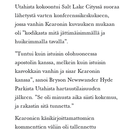
Utahista kokoontui Salt Lake Cityssä suoraa
lähetystä varten konferenssikeskukseen,
jossa vanhin Kearonin kuvauksen mukaan
oli ”kodikasta mitä jättimäisimmällä ja
huikeimmalla tavalla”.
”Tuntui kuin istuisin olohuoneessa
apostolin kanssa, melkein kuin istuisin
kasvokkain vanhin ja sisar Kearonin
kanssa”, sanoi Bryson Newswander Hyde
Parkista Utahista hartaustilaisuuden
jälkeen. ”Se oli minusta aika siisti kokemus,
ja rakastin sitä tunnetta.”
Kearonien käsikirjoittamattomien
kommenttien väliin oli tallennettu