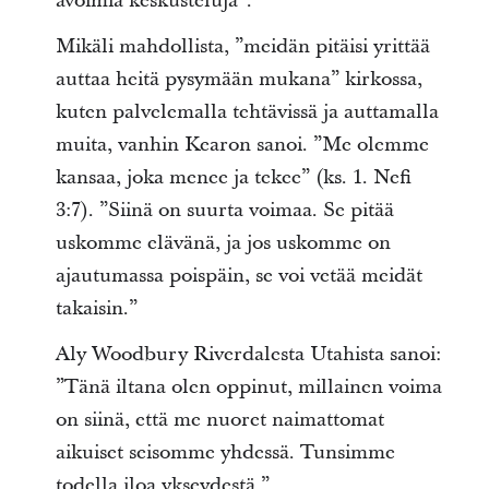
avoimia keskusteluja”.
Mikäli mahdollista, ”meidän pitäisi yrittää
auttaa heitä pysymään mukana” kirkossa,
kuten palvelemalla tehtävissä ja auttamalla
muita, vanhin Kearon sanoi. ”Me olemme
kansaa, joka menee ja tekee” (ks. 1. Nefi
3:7). ”Siinä on suurta voimaa. Se pitää
uskomme elävänä, ja jos uskomme on
ajautumassa poispäin, se voi vetää meidät
takaisin.”
Aly Woodbury Riverdalesta Utahista sanoi:
”Tänä iltana olen oppinut, millainen voima
on siinä, että me nuoret naimattomat
aikuiset seisomme yhdessä. Tunsimme
todella iloa ykseydestä.”