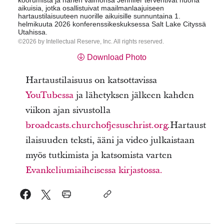
koorumista ja hänen vaimonsa Jennifer tervehtivät nuoria
aikuisia, jotka osallistuivat maailmanlaajuiseen
hartaustilaisuuteen nuorille aikuisille sunnuntaina 1.
helmikuuta 2026 konferenssikeskuksessa Salt Lake Cityssä
Utahissa.
2026 by Intellectual Reserve, Inc. All rights reserved.
Download Photo
Hartaustilaisuus on katsottavissa
YouTubessa
ja lähetyksen jälkeen kahden
viikon ajan sivustolla
broadcasts.churchofjesuschrist.org
.Hartaust
ilaisuuden teksti, ääni ja video julkaistaan
myös tutkimista ja katsomista varten
Evankeliumiaiheisessa kirjastossa.