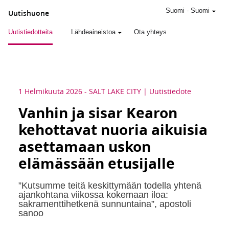
Suomi
-
Suomi
Uutishuone
Uutistiedotteita
Lähdeaineistoa
Ota yhteys
1 Helmikuuta 2026
-
SALT LAKE CITY
Uutistiedote
Vanhin ja sisar Kearon
kehottavat nuoria aikuisia
asettamaan uskon
elämässään etusijalle
”Kutsumme teitä keskittymään todella yhtenä
ajankohtana viikossa kokemaan iloa:
sakramenttihetkenä sunnuntaina”, apostoli
sanoo