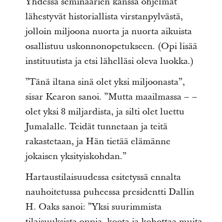
Yhdessä seminaarien kanssa ohjelmat
lähestyvät historiallista virstanpylvästä,
jolloin miljoona nuorta ja nuorta aikuista
osallistuu uskonnonopetukseen. (Opi lisää
instituutista ja etsi lähelläsi oleva luokka.)
”Tänä iltana sinä olet yksi miljoonasta”,
sisar Kearon sanoi. ”Mutta maailmassa – –
olet yksi 8 miljardista, ja silti olet luettu
Jumalalle. Teidät tunnetaan ja teitä
rakastetaan, ja Hän tietää elämänne
jokaisen yksityiskohdan.”
Hartaustilaisuudessa esitetyssä ennalta
nauhoitetussa puheessa presidentti Dallin
H. Oaks sanoi: ”Yksi suurimmista
tilaisuuksista oppia, koota ja kohottaa muita