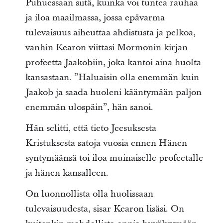
Puhuessaan siitä, kuinka voi tuntea rauhaa
ja iloa maailmassa, jossa epävarma
tulevaisuus aiheuttaa ahdistusta ja pelkoa,
vanhin Kearon viittasi Mormonin kirjan
profeetta Jaakobiin, joka kantoi aina huolta
kansastaan. ”Haluaisin olla enemmän kuin
Jaakob ja saada huoleni kääntymään paljon
enemmän ulospäin”, hän sanoi.
Hän selitti, että tieto Jeesuksesta
Kristuksesta satoja vuosia ennen Hänen
syntymäänsä toi iloa muinaiselle profeetalle
ja hänen kansalleen.
On luonnollista olla huolissaan
tulevaisuudesta, sisar Kearon lisäsi. On