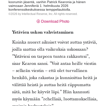
koorumin jäsentä, vanhin Patrick Kearonia ja hänen
vaimoaan Jenniferiä 1. helmikuuta 2026
konferenssikeskuksessa temppeliaukiolla.
2026 by Intellectual Reserve, Inc. All rights reserved.
Download Photo
Ystävien uskon vahvistaminen
Kuinka nuoret aikuiset voivat auttaa ystäviä,
joilla saattaa olla vaikeuksia uskossaan?
”Ystäviesi on tarpeen tuntea rakkautesi”,
sisar Kearon sanoi. ”Voit antaa heille viestin
– selkeän viestin – että olet turvallinen
henkilö, joka rakastaa ja kunnioittaa heitä ja
välittää heistä ja auttaa heitä riippumatta
siitä, mitä he käyvät läpi.” Hän kannusti
myös käymään ”rehellisiä, luottamuksellisia,