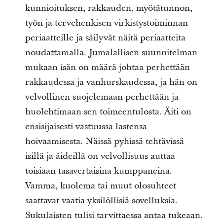
kunnioituksen, rakkauden, myötätunnon,
työn ja tervehenkisen virkistystoiminnan
periaatteille ja säilyvät näitä periaatteita
noudattamalla. Jumalallisen suunnitelman
mukaan isän on määrä johtaa perhettään
rakkaudessa ja vanhurskaudessa, ja hän on
velvollinen suojelemaan perhettään ja
huolehtimaan sen toimeentulosta. Äiti on
ensisijaisesti vastuussa lastensa
hoivaamisesta. Näissä pyhissä tehtävissä
isillä ja äideillä on velvollisuus auttaa
toisiaan tasavertaisina kumppaneina.
Vamma, kuolema tai muut olosuhteet
saattavat vaatia yksilöllisiä sovelluksia.
Sukulaisten tulisi tarvittaessa antaa tukeaan.