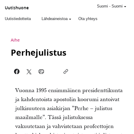
Suomi
-
Suomi
Uutishuone
Uutistiedotteita
Lähdeaineistoa
Ota yhteys
Aihe
Perhejulistus
Vuonna 1995 ensimmäinen presidenttikunta
ja kahdentoista apostolin koorumi antoivat
julkisuuteen asiakirjan ”Perhe – julistus
maailmalle”. Tässä julistuksessa
vakuutetaan ja vahvistetaan profeettojen