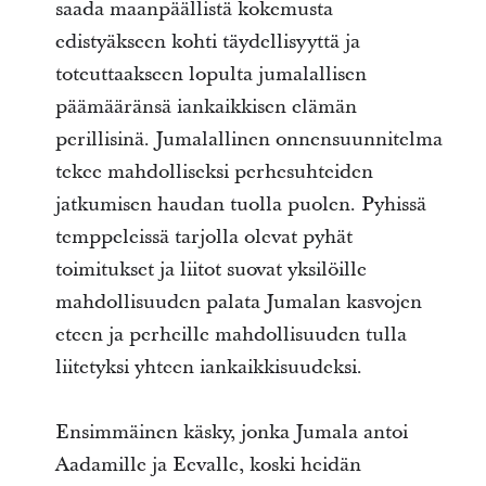
saada maanpäällistä kokemusta
edistyäkseen kohti täydellisyyttä ja
toteuttaakseen lopulta jumalallisen
päämääränsä iankaikkisen elämän
perillisinä. Jumalallinen onnensuunnitelma
tekee mahdolliseksi perhesuhteiden
jatkumisen haudan tuolla puolen. Pyhissä
temppeleissä tarjolla olevat pyhät
toimitukset ja liitot suovat yksilöille
mahdollisuuden palata Jumalan kasvojen
eteen ja perheille mahdollisuuden tulla
liitetyksi yhteen iankaikkisuudeksi.
Ensimmäinen käsky, jonka Jumala antoi
Aadamille ja Eevalle, koski heidän