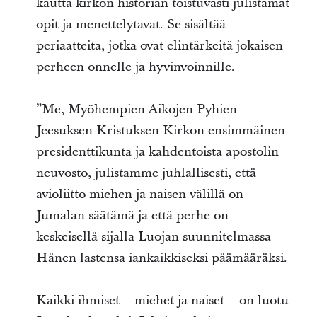
kautta kirkon historian toistuvasti julistamat
opit ja menettelytavat. Se sisältää
periaatteita, jotka ovat elintärkeitä jokaisen
perheen onnelle ja hyvinvoinnille.
”Me, Myöhempien Aikojen Pyhien
Jeesuksen Kristuksen Kirkon ensimmäinen
presidenttikunta ja kahdentoista apostolin
neuvosto, julistamme juhlallisesti, että
avioliitto miehen ja naisen välillä on
Jumalan säätämä ja että perhe on
keskeisellä sijalla Luojan suunnitelmassa
Hänen lastensa iankaikkiseksi päämääräksi.
Kaikki ihmiset – miehet ja naiset – on luotu