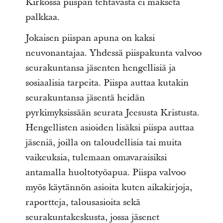
Kirkossa piispan tehtävästä ei makseta
palkkaa.
Jokaisen piispan apuna on kaksi
neuvonantajaa. Yhdessä piispakunta valvoo
seurakuntansa jäsenten hengellisiä ja
sosiaalisia tarpeita. Piispa auttaa kutakin
seurakuntansa jäsentä heidän
pyrkimyksissään seurata Jeesusta Kristusta.
Hengellisten asioiden lisäksi piispa auttaa
jäseniä, joilla on taloudellisia tai muita
vaikeuksia, tulemaan omavaraisiksi
antamalla huoltotyöapua. Piispa valvoo
myös käytännön asioita kuten aikakirjoja,
raportteja, talousasioita sekä
seurakuntakeskusta, jossa jäsenet