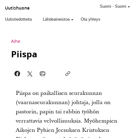
Suomi
-
Suomi
Uutishuone
Uutistiedotteita
Lähdeaineistoa
Ota yhteys
Aihe
Piispa
Piispa on paikallisen seurakunnan
(vaarnaseurakunnan) johtaja, jolla on
pastorin, papin tai rabbin työhön
verrattavia velvollisuuksia. Myöhempien
Aikojen Pyhien Jeesuksen Kristuksen