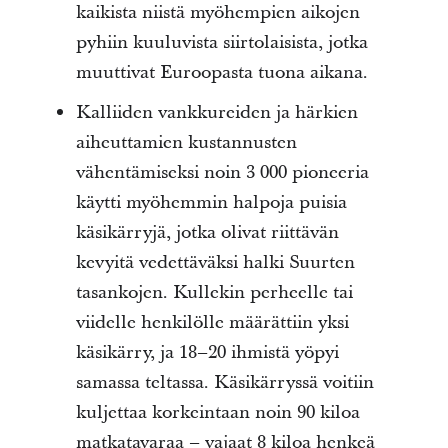
kaikista niistä myöhempien aikojen
pyhiin kuuluvista siirtolaisista, jotka
muuttivat Euroopasta tuona aikana.
Kalliiden vankkureiden ja härkien
aiheuttamien kustannusten
vähentämiseksi noin 3 000 pioneeria
käytti myöhemmin halpoja puisia
käsikärryjä, jotka olivat riittävän
kevyitä vedettäväksi halki Suurten
tasankojen. Kullekin perheelle tai
viidelle henkilölle määrättiin yksi
käsikärry, ja 18–20 ihmistä yöpyi
samassa teltassa. Käsikärryssä voitiin
kuljettaa korkeintaan noin 90 kiloa
matkatavaraa – vajaat 8 kiloa henkeä