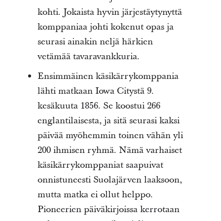
kohti. Jokaista hyvin järjestäytynyttä
komppaniaa johti kokenut opas ja
seurasi ainakin neljä härkien
vetämää tavaravankkuria.
Ensimmäinen käsikärrykomppania
lähti matkaan Iowa Citystä 9.
kesäkuuta 1856. Se koostui 266
englantilaisesta, ja sitä seurasi kaksi
päivää myöhemmin toinen vähän yli
200 ihmisen ryhmä. Nämä varhaiset
käsikärrykomppaniat saapuivat
onnistuneesti Suolajärven laaksoon,
mutta matka ei ollut helppo.
Pioneerien päiväkirjoissa kerrotaan