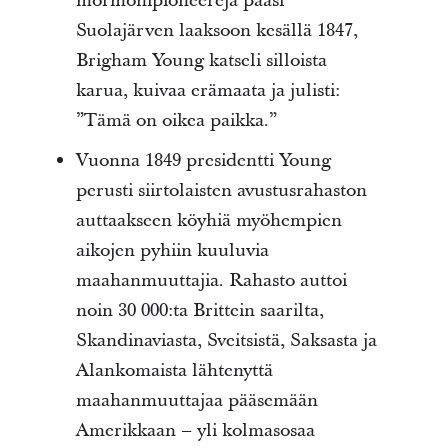
mormonipioneereja pääsi
Suolajärven laaksoon kesällä 1847,
Brigham Young katseli silloista
karua, kuivaa erämaata ja julisti:
”Tämä on oikea paikka.”
Vuonna 1849 presidentti Young
perusti siirtolaisten avustusrahaston
auttaakseen köyhiä myöhempien
aikojen pyhiin kuuluvia
maahanmuuttajia. Rahasto auttoi
noin 30 000:ta Brittein saarilta,
Skandinaviasta, Sveitsistä, Saksasta ja
Alankomaista lähtenyttä
maahanmuuttajaa pääsemään
Amerikkaan – yli kolmasosaa