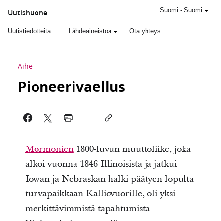
Suomi
-
Suomi
Uutishuone
Uutistiedotteita
Lähdeaineistoa
Ota yhteys
Aihe
Pioneerivaellus
Mormonien
1800-luvun muuttoliike, joka
alkoi vuonna 1846 Illinoisista ja jatkui
Iowan ja Nebraskan halki päätyen lopulta
turvapaikkaan Kalliovuorille, oli yksi
merkittävimmistä tapahtumista