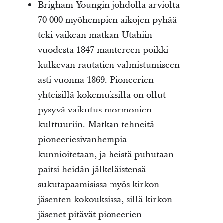
Brigham Youngin johdolla arviolta
70 000 myöhempien aikojen pyhää
teki vaikean matkan Utahiin
vuodesta 1847 mantereen poikki
kulkevan rautatien valmistumiseen
asti vuonna 1869. Pioneerien
yhteisillä kokemuksilla on ollut
pysyvä vaikutus mormonien
kulttuuriin. Matkan tehneitä
pioneeriesivanhempia
kunnioitetaan, ja heistä puhutaan
paitsi heidän jälkeläistensä
sukutapaamisissa myös kirkon
jäsenten kokouksissa, sillä kirkon
jäsenet pitävät pioneerien