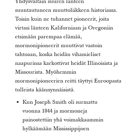
Yhdysvaltain suuren länteen
suuntautuneen muuttoliikkeen historiassa.
Toisin kuin ne tuhannet pioneerit, joita
virtasi länteen Kaliforniaan ja Oregoniin
etsimään parempaa elämää,
mormonipioneerit muuttivat vastoin
tahtoaan, koska heidän vihamieliset
naapurinsa karkottivat heidät Illinoisista ja
Missourista. Myöhemmin
mormonipioneerien reitti täyttyi Euroopasta
tulleista käännynnäisistä.
Kun Joseph Smith oli surmattu
vuonna 1844 ja mormoneja
painostettiin yhä voimakkaammin
hylkäämään Mississippijoen