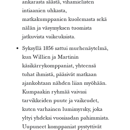
ankarasta säästä, vihamielisten
intiaanien uhkasta,
matkakumppanien kuolemasta sekä
nälän ja väsymyksen tuomista
jatkuvista vaikeuksista.
Syksyllä 1856 sattui murhenäytelmä,
kun Willien ja Martinin
käsikärrykomppaniat, yhteensä
tuhat ihmistä, pääsivät matkaan
ajankohtaan nähden liian myöhään.
Kumpaakin ryhmää vaivasi
tarvikkeiden puute ja vaikeudet,
kuten varhainen lumimyrsky, joka
yltyi yhdeksi vuosisadan pahimmista.
Uupuneet komppaniat pystyttivät